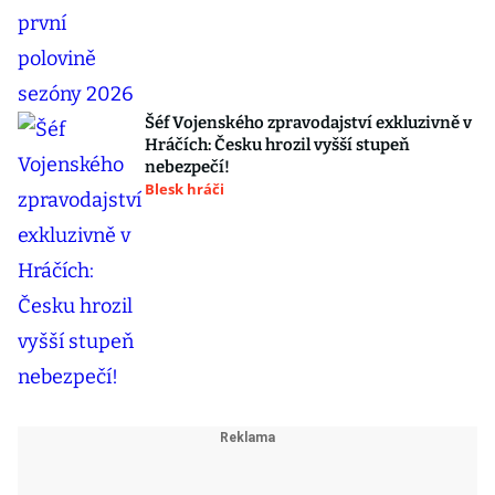
Šéf Vojenského zpravodajství exkluzivně v
Hráčích: Česku hrozil vyšší stupeň
nebezpečí!
Blesk hráči