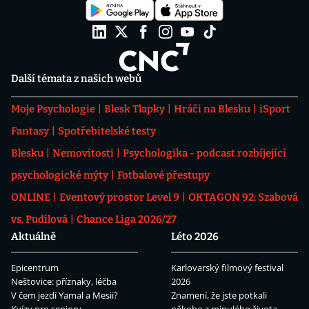
Další témata z našich webů
Moje Psychologie
Blesk Tlapky
Hráči na Blesku
iSport
Fantasy
Spotřebitelské testy
Blesku
Nemovitosti
Psychologika - podcast rozbíjející
psychologické mýty
Fotbalové přestupy
ONLINE
Eventový prostor Level 9
OKTAGON 92: Szabová
vs. Pudilová
Chance Liga 2026/27
Aktuálně
Léto 2026
Epicentrum
Karlovarský filmový festival
Neštovice: příznaky, léčba
2026
V čem jezdí Yamal a Mesii?
Znamení, že jste potkali
Kvízy pro seniory
někoho z minulého života