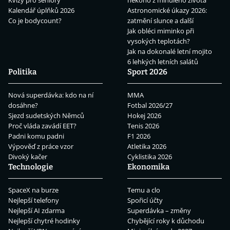
Kalendář úplňků 2026
Astronomické úkazy 2026:
Co je bodycount?
zatmění slunce a další
Jak obléci miminko při
vysokých teplotách?
Jak na dokonalé letní mojito
6 lehkých letních salátů
Politika
Sport 2026
Nová superdávka: kdo na ní
MMA
dosáhne?
Fotbal 2026/27
Sjezd sudetských Němců
Hokej 2026
Proč vláda zavádí EET?
Tenis 2026
Padni komu padni
F1 2026
Výpověď z práce vzor
Atletika 2026
Divoký kačer
Cyklistika 2026
Technologie
Ekonomika
SpaceX na burze
Temu a clo
Nejlepší telefony
Spořicí účty
Nejlepší AI zdarma
Superdávka – změny
Nejlepší chytré hodinky
Chybějící roky k důchodu