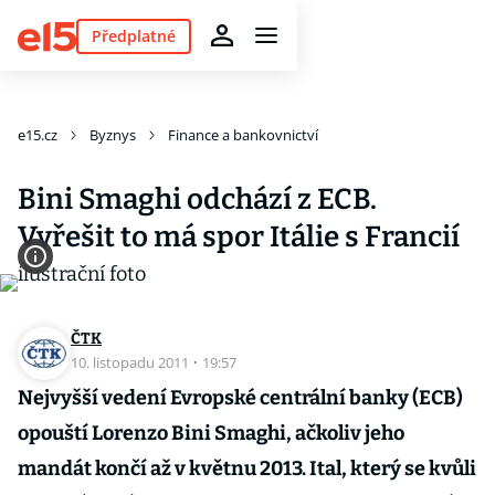
Předplatné
e15.cz
Byznys
Finance a bankovnictví
Bini Smaghi odchází z ECB.
Vyřešit to má spor Itálie s Francií
ČTK
10. listopadu 2011
·
19:57
Nejvyšší vedení Evropské centrální banky (ECB)
opouští Lorenzo Bini Smaghi, ačkoliv jeho
mandát končí až v květnu 2013. Ital, který se kvůli