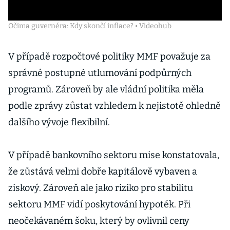
Očima guvernéra: Kdy skončí inflace? • Videohub
V případě rozpočtové politiky MMF považuje za
správné postupné utlumování podpůrných
programů. Zároveň by ale vládní politika měla
podle zprávy zůstat vzhledem k nejistotě ohledně
dalšího vývoje flexibilní.
V případě bankovního sektoru mise konstatovala,
že zůstává velmi dobře kapitálově vybaven a
ziskový. Zároveň ale jako riziko pro stabilitu
sektoru MMF vidí poskytování hypoték. Při
neočekávaném šoku, který by ovlivnil ceny