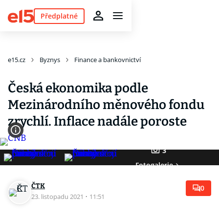
Předplatné
e15.cz
Byznys
Finance a bankovnictví
Česká ekonomika podle
Mezinárodního měnového fondu
zrychlí. Inflace nadále poroste
3
Fotogalerie
ČTK
0
23. listopadu 2021
·
11:51