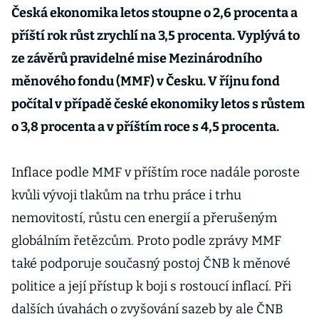
Česká ekonomika letos stoupne o 2,6 procenta a
příští rok růst zrychlí na 3,5 procenta. Vyplývá to
ze závěrů pravidelné mise Mezinárodního
měnového fondu (MMF) v Česku. V říjnu fond
počítal v případě české ekonomiky letos s růstem
o 3,8 procenta a v příštím roce s 4,5 procenta.
Inflace podle MMF v příštím roce nadále poroste
kvůli vývoji tlakům na trhu práce i trhu
nemovitostí, růstu cen energií a přerušeným
globálním řetězcům. Proto podle zprávy MMF
také podporuje současný postoj ČNB k měnové
politice a její přístup k boji s rostoucí inflací. Při
dalších úvahách o zvyšování sazeb by ale ČNB