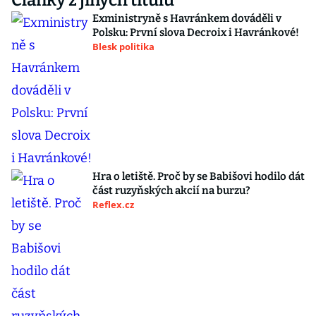
Články z jiných titulů
Exministryně s Havránkem dováděli v
Polsku: První slova Decroix i Havránkové!
Blesk politika
Hra o letiště. Proč by se Babišovi hodilo dát
část ruzyňských akcií na burzu?
Reflex.cz