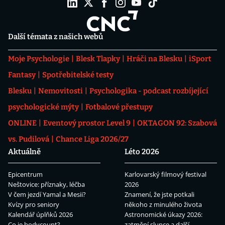
Další témata z našich webů
Moje Psychologie
Blesk Tlapky
Hráči na Blesku
iSport
Fantasy
Spotřebitelské testy
Blesku
Nemovitosti
Psychologika - podcast rozbíjející
psychologické mýty
Fotbalové přestupy
ONLINE
Eventový prostor Level 9
OKTAGON 92: Szabová
vs. Pudilová
Chance Liga 2026/27
Aktuálně
Léto 2026
Epicentrum
Karlovarský filmový festival
Neštovice: příznaky, léčba
2026
V čem jezdí Yamal a Mesii?
Znamení, že jste potkali
Kvízy pro seniory
někoho z minulého života
Kalendář úplňků 2026
Astronomické úkazy 2026:
Co je bodycount?
zatmění slunce a další