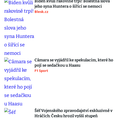
Biden kvůli rakovině trpí! Bolestná slova
jeho syna Huntera o šířící se nemoci
Blesk.cz
Câmara se vyjádřil ke spekulacím, které ho
pojí se sedačkou u Haasu
F1 Sport
Šéf Vojenského zpravodajství exkluzivně v
Hráčích: Česku hrozil vyšší stupeň