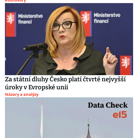
Rozhovory
Za státní dluhy Česko platí čtvrté nejvyšší
úroky v Evropské unii
Názory a analýzy