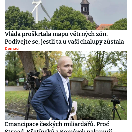
Vláda proškrtala mapu větrných zón.
Podívejte se, jestli ta u vaší chalupy zůstala
Domácí
Emancipace českých miliardářů. Proč
Strnad, Křetínský a Komárek nakupují