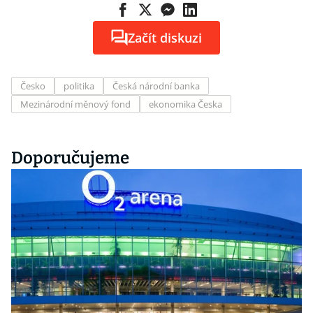
Začít diskuzi
Česko
politika
Česká národní banka
Mezinárodní měnový fond
ekonomika Česka
Doporučujeme