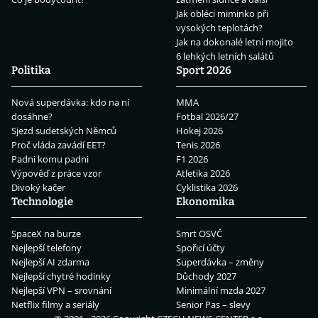
Jak obléci miminko při
vysokých teplotách?
Jak na dokonalé letní mojito
6 lehkých letních salátů
Politika
Sport 2026
Nová superdávka: kdo na ní
MMA
dosáhne?
Fotbal 2026/27
Sjezd sudetských Němců
Hokej 2026
Proč vláda zavádí EET?
Tenis 2026
Padni komu padni
F1 2026
Výpověď z práce vzor
Atletika 2026
Divoký kačer
Cyklistika 2026
Technologie
Ekonomika
SpaceX na burze
Smrt OSVČ
Nejlepší telefony
Spořicí účty
Nejlepší AI zdarma
Superdávka – změny
Nejlepší chytré hodinky
Důchody 2027
Nejlepší VPN – srovnání
Minimální mzda 2027
Netflix filmy a seriály
Senior Pas – slevy