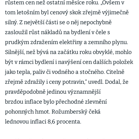
růstem cen než ostatní měsíce roku. „Ovšem v
tom letošním byl cenový skok zřejmě výjimečně
silný. Z největší části se o něj nepochybně
zasloužil růst nákladů na bydlení v čele s
prudkým zdražením elektřiny a zemního plynu.
Silnější, než bývá na začátku roku obvyklé, mohlo
být v rámci bydlení i navýšení cen dalších položek
jako tepla, paliv či vodného a stočného. Citelně
zřejmě zdražily i ceny potravin,“ uvedl. Dodal, že
pravděpodobně jedinou významnější
brzdou inflace bylo přechodné zlevnění
pohonných hmot. Rožumberský čeká
lednovou inflaci 8,6 procenta.