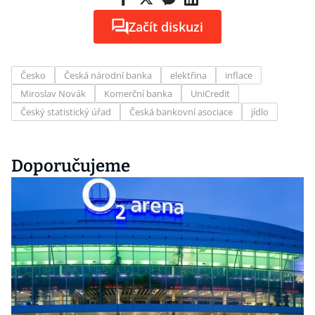
Začít diskuzi
Česko
Česká národní banka
elektřina
inflace
Miroslav Novák
Komerční banka
UniCredit
Český statistický úřad
Česká bankovní asociace
jídlo
Doporučujeme