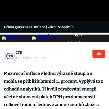
Očima guvernéra: Inflace
| Zdroj: Videohub
2
Fotogalerie
ČTK
0
13. února 2022
·
07:00
Meziroční inflace v lednu výrazně stoupla a
mohla se přiblížit hranici 11 procent. Vyplývá to z
odhadů analytiků. Ti kvůli zdražování energií
včetně obnovení plateb DPH pro domácnosti,
celkové tradiční lednové změně ceníků zboží a