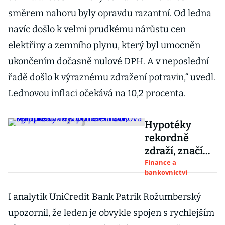
směrem nahoru byly opravdu razantní. Od ledna
navíc došlo k velmi prudkému nárůstu cen
elektřiny a zemního plynu, který byl umocněn
ukončením dočasně nulové DPH. A v neposlední
řadě došlo k výraznému zdražení potravin,“ uvedl.
Lednovou inflaci očekává na 10,2 procenta.
Hypotéky
rekordně
zdraží, značí
odhady. Co
Finance a
bankovnictví
udělá šoková
terapie ČNB s
I analytik UniCredit Bank Patrik Rožumberský
průměrnou
upozornil, že leden je obvykle spojen s rychlejším
splátkou