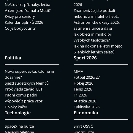
Neštovice: příznaky, léčba
2026
V čem jezdí Yamal a Mesii?
Znamení, že jste potkali
Kvízy pro seniory
někoho z minulého života
Kalendář úplňků 2026
Astronomické úkazy 2026:
Co je bodycount?
zatmění slunce a další
Jak obléci miminko při
vysokých teplotách?
Jak na dokonalé letní mojito
6 lehkých letních salátů
Politika
Sport 2026
Nová superdávka: kdo na ní
MMA
dosáhne?
Fotbal 2026/27
Sjezd sudetských Němců
Hokej 2026
Proč vláda zavádí EET?
Tenis 2026
Padni komu padni
F1 2026
Výpověď z práce vzor
Atletika 2026
Divoký kačer
Cyklistika 2026
Technologie
Ekonomika
SpaceX na burze
Smrt OSVČ
Nejlepší telefony
Spořicí účty