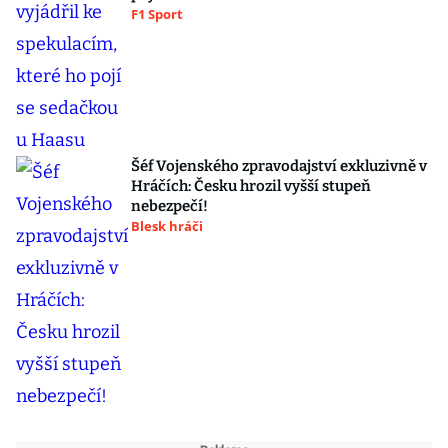
F1 Sport
Šéf Vojenského zpravodajství exkluzivně v
Hráčích: Česku hrozil vyšší stupeň
nebezpečí!
Blesk hráči