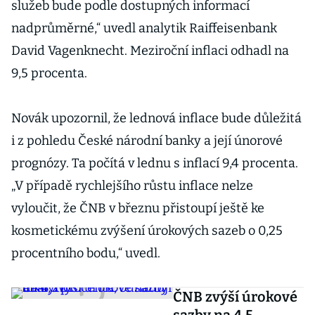
služeb bude podle dostupných informací
nadprůměrné,“ uvedl analytik Raiffeisenbank
David Vagenknecht. Meziroční inflaci odhadl na
9,5 procenta.
Novák upozornil, že lednová inflace bude důležitá
i z pohledu České národní banky a její únorové
prognózy. Ta počítá v lednu s inflací 9,4 procenta.
„V případě rychlejšího růstu inflace nelze
vyloučit, že ČNB v březnu přistoupí ještě ke
kosmetickému zvýšení úrokových sazeb o 0,25
procentního bodu,“ uvedl.
ČNB zvýší úrokové