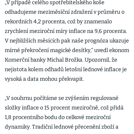
„V případě celého spotřebitelského koše
odhadujeme meziměsíční zdražení v průměru o
rekordních 4,2 procenta, což by znamenalo
zrychlení meziroční míry inflace na 9,6 procenta.
V nejbližších měsících pak naše prognóza ukazuje
mírné překročení magické desítky,“ uvedl ekonom
Komerční banky Michal Brožka. Upozornil, že
nejistota kolem odhadů letošní lednové inflace je
vysoká a data mohou překvapit.
„V souhrnu počítáme se zvýšením regulované
složky inflace o 15 procent meziročně, což přidá
1,8 procentního bodu do celkové meziroční
dynamiky. Tradiční lednové přecenění zboží a