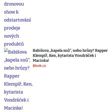
Babišova „kapela snů“, nebo hrůzy? Rapper
Klempíř, Ken, kytarista Vondráček i
Macinka!
Blesk.cz