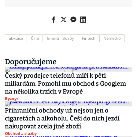
akvizice
Čína
finanční služby
Fintech
Německo
Doporučujeme
Český prodejce telefonů míří k pěti
miliardám. Pomohl mu obchod s Googlem
na několika trzích v Evropě
Byznys
Příhraniční obchody už nejsou jen o
cigaretách a alkoholu. Češi do nich jezdí
nakupovat zcela jiné zboží
Obchod a služby