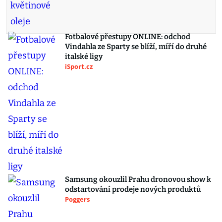
Fotbalové přestupy ONLINE: odchod
Vindahla ze Sparty se blíží, míří do druhé
italské ligy
iSport.cz
Samsung okouzlil Prahu dronovou show k
odstartování prodeje nových produktů
Poggers