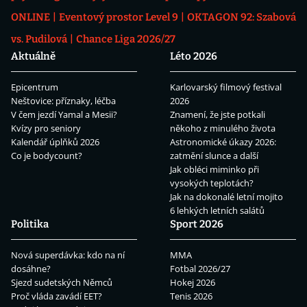
ONLINE
Eventový prostor Level 9
OKTAGON 92: Szabová
vs. Pudilová
Chance Liga 2026/27
Aktuálně
Léto 2026
Epicentrum
Karlovarský filmový festival
Neštovice: příznaky, léčba
2026
V čem jezdí Yamal a Mesii?
Znamení, že jste potkali
Kvízy pro seniory
někoho z minulého života
Kalendář úplňků 2026
Astronomické úkazy 2026:
Co je bodycount?
zatmění slunce a další
Jak obléci miminko při
vysokých teplotách?
Jak na dokonalé letní mojito
6 lehkých letních salátů
Politika
Sport 2026
Nová superdávka: kdo na ní
MMA
dosáhne?
Fotbal 2026/27
Sjezd sudetských Němců
Hokej 2026
Proč vláda zavádí EET?
Tenis 2026