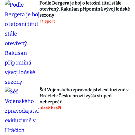
Podle Bergera je boj o letošní titul stále
otevřený. Rakušan připomíná vývoj loňské
sezony
F1 Sport
Šéf Vojenského zpravodajství exkluzivně v
Hráčích: Česku hrozil vyšší stupeň
nebezpečí!
Blesk hráči