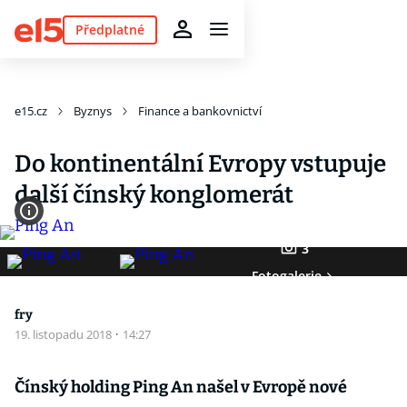
Předplatné
e15.cz
Byznys
Finance a bankovnictví
Do kontinentální Evropy vstupuje
další čínský konglomerát
3
Fotogalerie
fry
19. listopadu 2018
·
14:27
Čínský holding Ping An našel v Evropě nové