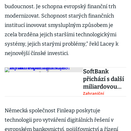
budoucnost. Je schopna evropský finanční trh
modernizovat. Schopnost starých finančních
institucí inovovat smysluplným způsobem je
zcela brzděna jejich staršími technologickými
systémy, jejich starými problémy,“ řekl Lacey k
nejnovější čínské investici.
SoftBank
přichází s další
miliardovou
investicí do
Zahraniční
WeWorku. Ten
plánuje rapidní
Německá společnost Finleap poskytuje
expanzi
technologii pro vytváření digitálních řešení v
evropském bankovnictví, pojišťovnictví a řízení