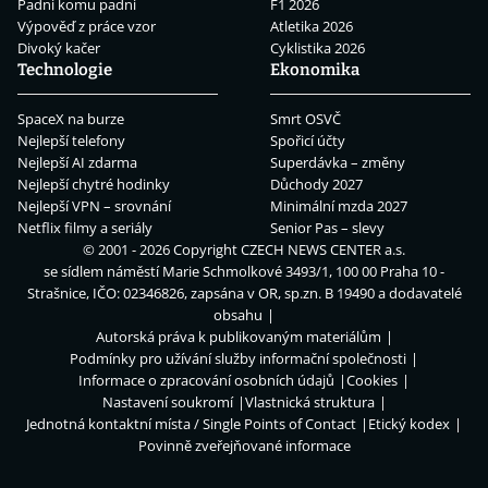
Padni komu padni
F1 2026
Výpověď z práce vzor
Atletika 2026
Divoký kačer
Cyklistika 2026
Technologie
Ekonomika
SpaceX na burze
Smrt OSVČ
Nejlepší telefony
Spořicí účty
Nejlepší AI zdarma
Superdávka – změny
Nejlepší chytré hodinky
Důchody 2027
Nejlepší VPN – srovnání
Minimální mzda 2027
Netflix filmy a seriály
Senior Pas – slevy
© 2001 - 2026 Copyright
CZECH NEWS CENTER a.s.
se sídlem náměstí Marie Schmolkové 3493/1, 100 00 Praha 10 -
Strašnice, IČO: 02346826, zapsána v OR, sp.zn. B 19490 a dodavatelé
obsahu
Autorská práva k publikovaným materiálům
Podmínky pro užívání služby informační společnosti
Informace o zpracování osobních údajů
Cookies
Nastavení soukromí
Vlastnická struktura
Jednotná kontaktní místa / Single Points of Contact
Etický kodex
Povinně zveřejňované informace