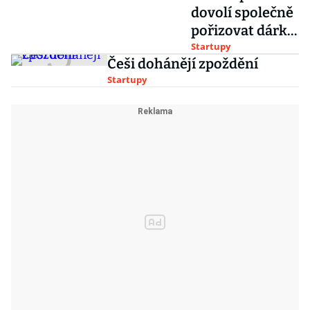
dovolí společně
pořizovat dárky.
Za vývojem stojí
Startupy
Češi dohánějí zpoždění
studenti ČVUT
Startupy