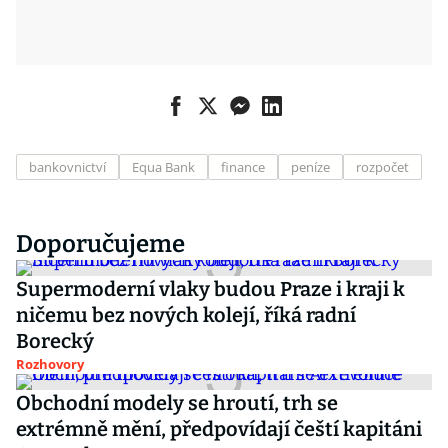
bankovnictví
Equa Bank
finance
peníze
rozpočet
Doporučujeme
Supermoderní vlaky budou Praze i kraji k
ničemu bez nových kolejí, říká radní
Borecký
Rozhovory
Obchodní modely se hroutí, trh se
extrémně mění, předpovídají čeští kapitáni