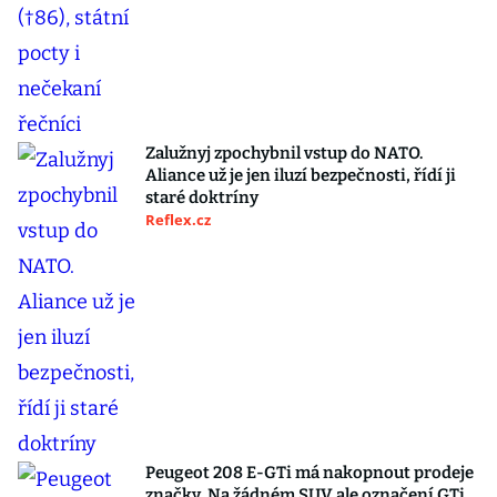
Zalužnyj zpochybnil vstup do NATO.
Aliance už je jen iluzí bezpečnosti, řídí ji
staré doktríny
Reflex.cz
Peugeot 208 E-GTi má nakopnout prodeje
značky. Na žádném SUV ale označení GTi