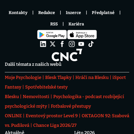
Kontakty
Redakce
Inzerce
Předplatné
RSS
Kariéra
Další témata z našich webů
Moje Psychologie
Blesk Tlapky
Hráči na Blesku
iSport
Fantasy
Spotřebitelské testy
Blesku
Nemovitosti
Psychologika - podcast rozbíjející
psychologické mýty
Fotbalové přestupy
ONLINE
Eventový prostor Level 9
OKTAGON 92: Szabová
vs. Pudilová
Chance Liga 2026/27
Aktuálně
Léto 2026