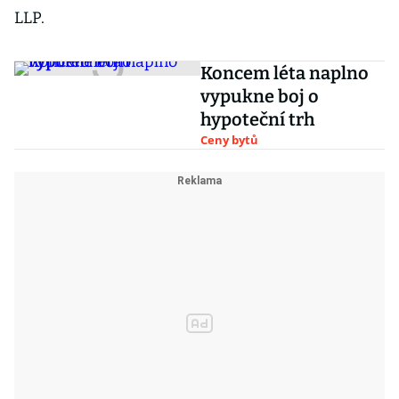
LLP.
Koncem léta naplno
vypukne boj o
hypoteční trh
Ceny bytů