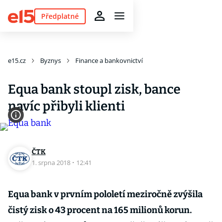
Předplatné
e15.cz
Byznys
Finance a bankovnictví
Equa bank stoupl zisk, bance
navíc přibyli klienti
ČTK
1. srpna 2018
·
12:41
Equa bank v prvním pololetí meziročně zvýšila
čistý zisk o 43 procent na 165 milionů korun.