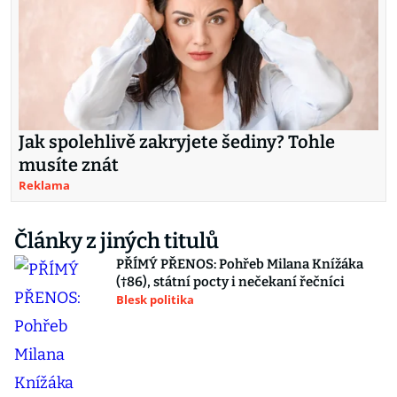
Jak spolehlivě zakryjete šediny? Tohle
musíte znát
Reklama
Články z jiných titulů
PŘÍMÝ PŘENOS: Pohřeb Milana Knížáka
(†86), státní pocty i nečekaní řečníci
Blesk politika