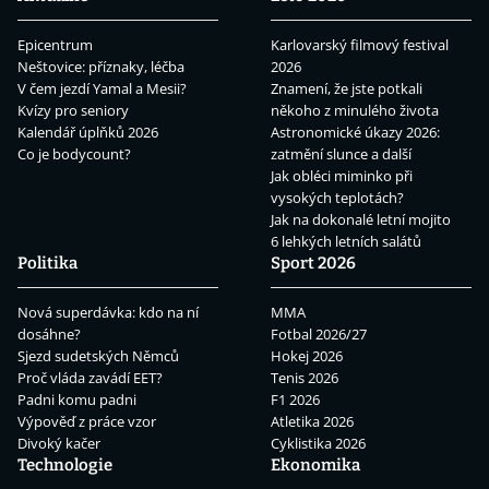
Epicentrum
Karlovarský filmový festival
Neštovice: příznaky, léčba
2026
V čem jezdí Yamal a Mesii?
Znamení, že jste potkali
Kvízy pro seniory
někoho z minulého života
Kalendář úplňků 2026
Astronomické úkazy 2026:
Co je bodycount?
zatmění slunce a další
Jak obléci miminko při
vysokých teplotách?
Jak na dokonalé letní mojito
6 lehkých letních salátů
Politika
Sport 2026
Nová superdávka: kdo na ní
MMA
dosáhne?
Fotbal 2026/27
Sjezd sudetských Němců
Hokej 2026
Proč vláda zavádí EET?
Tenis 2026
Padni komu padni
F1 2026
Výpověď z práce vzor
Atletika 2026
Divoký kačer
Cyklistika 2026
Technologie
Ekonomika