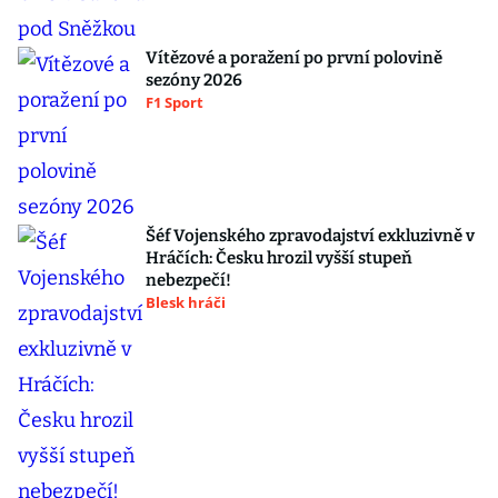
Vítězové a poražení po první polovině
sezóny 2026
F1 Sport
Šéf Vojenského zpravodajství exkluzivně v
Hráčích: Česku hrozil vyšší stupeň
nebezpečí!
Blesk hráči