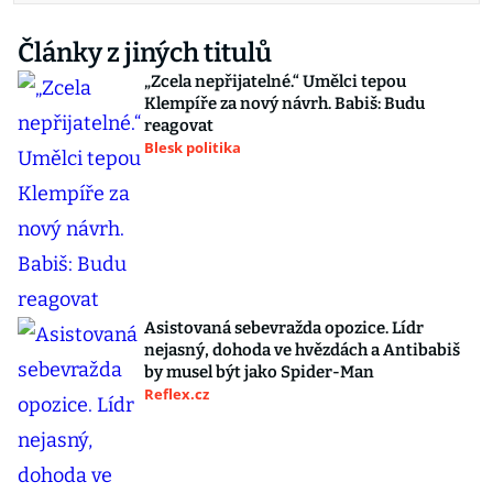
Články z jiných titulů
„Zcela nepřijatelné.“ Umělci tepou
Klempíře za nový návrh. Babiš: Budu
reagovat
Blesk politika
Asistovaná sebevražda opozice. Lídr
nejasný, dohoda ve hvězdách a Antibabiš
by musel být jako Spider-Man
Reflex.cz