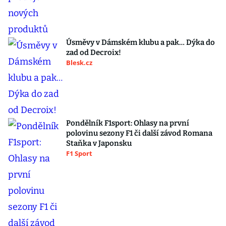
Úsměvy v Dámském klubu a pak… Dýka do
zad od Decroix!
Blesk.cz
Pondělník F1sport: Ohlasy na první
polovinu sezony F1 či další závod Romana
Staňka v Japonsku
F1 Sport