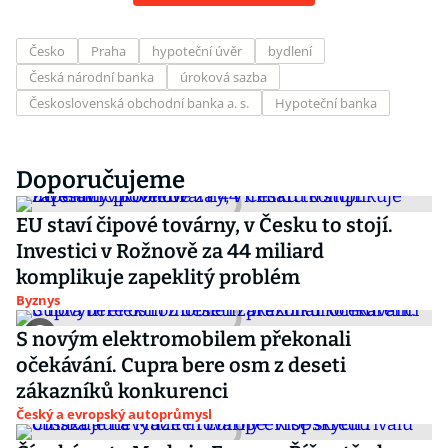
Česko
Praha
hypoteční úvěr
bydlení
Česká národní banka
úroková sazba
Československá obchodní banka a. s.
Hypoteční banka
Doporučujeme
EU staví čipové továrny, v Česku to stojí.
Investici v Rožnově za 44 miliard
komplikuje zapeklitý problém
Byznys
S novým elektromobilem překonali
očekávání. Cupra bere osm z deseti
zákazníků konkurenci
Český a evropský autoprůmysl