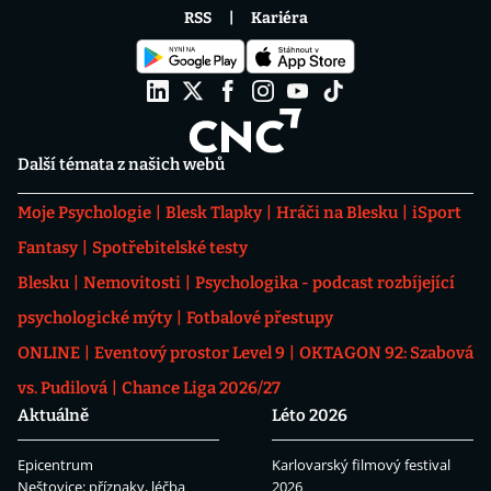
RSS
Kariéra
Další témata z našich webů
Moje Psychologie
Blesk Tlapky
Hráči na Blesku
iSport
Fantasy
Spotřebitelské testy
Blesku
Nemovitosti
Psychologika - podcast rozbíjející
psychologické mýty
Fotbalové přestupy
ONLINE
Eventový prostor Level 9
OKTAGON 92: Szabová
vs. Pudilová
Chance Liga 2026/27
Aktuálně
Léto 2026
Epicentrum
Karlovarský filmový festival
Neštovice: příznaky, léčba
2026