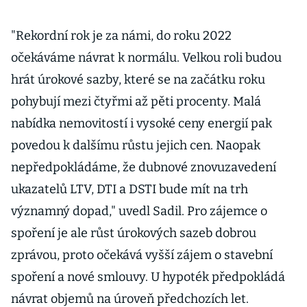
"Rekordní rok je za námi, do roku 2022
očekáváme návrat k normálu. Velkou roli budou
hrát úrokové sazby, které se na začátku roku
pohybují mezi čtyřmi až pěti procenty. Malá
nabídka nemovitostí i vysoké ceny energií pak
povedou k dalšímu růstu jejich cen. Naopak
nepředpokládáme, že dubnové znovuzavedení
ukazatelů LTV, DTI a DSTI bude mít na trh
významný dopad," uvedl Sadil. Pro zájemce o
spoření je ale růst úrokových sazeb dobrou
zprávou, proto očekává vyšší zájem o stavební
spoření a nové smlouvy. U hypoték předpokládá
návrat objemů na úroveň předchozích let.