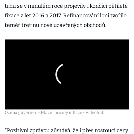
trhu se v minulém roce projevily i končící pětileté
fixace z let 2016 a 2017. Refinancování loni tvořilo
téměř třetinu nově uzavřených obchodů.
Očima guvernéra-Hlavní příčiny inflace • Videohub
"Pozitivní zprávou zůstává, že i přes rostoucí ceny