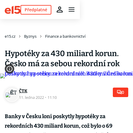
Předplatné
e15.cz
Byznys
Finance a bankovnictví
Hypotéky za 430 miliard korun.
Česko má za sebou rekordní rok
ČTK
0
11. ledna 2022
·
11:10
Banky v Česku loni poskytly hypotéky za
rekordních 430 miliard korun, což bylo o 69