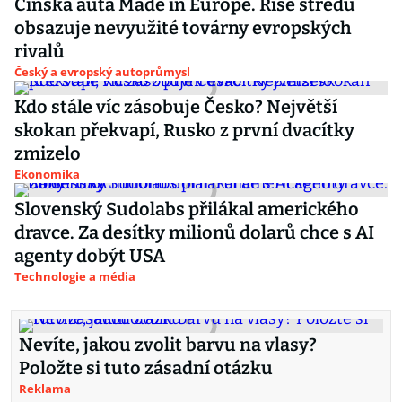
Čínská auta Made in Europe. Říše středu
obsazuje nevyužité továrny evropských
rivalů
Český a evropský autoprůmysl
Kdo stále víc zásobuje Česko? Největší
skokan překvapí, Rusko z první dvacítky
zmizelo
Ekonomika
Slovenský Sudolabs přilákal amerického
dravce. Za desítky milionů dolarů chce s AI
agenty dobýt USA
Technologie a média
Nevíte, jakou zvolit barvu na vlasy?
Položte si tuto zásadní otázku
Reklama