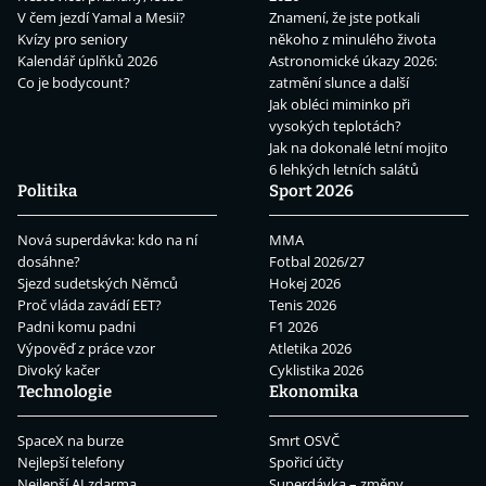
V čem jezdí Yamal a Mesii?
Znamení, že jste potkali
Kvízy pro seniory
někoho z minulého života
Kalendář úplňků 2026
Astronomické úkazy 2026:
Co je bodycount?
zatmění slunce a další
Jak obléci miminko při
vysokých teplotách?
Jak na dokonalé letní mojito
6 lehkých letních salátů
Politika
Sport 2026
Nová superdávka: kdo na ní
MMA
dosáhne?
Fotbal 2026/27
Sjezd sudetských Němců
Hokej 2026
Proč vláda zavádí EET?
Tenis 2026
Padni komu padni
F1 2026
Výpověď z práce vzor
Atletika 2026
Divoký kačer
Cyklistika 2026
Technologie
Ekonomika
SpaceX na burze
Smrt OSVČ
Nejlepší telefony
Spořicí účty
Nejlepší AI zdarma
Superdávka – změny