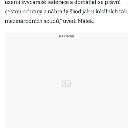
území švýcarské federace a domáhat se právní
cestou ochrany a náhrady škod jak u lokálních tak
mezinárodních soudů,“ uvedl Málek.