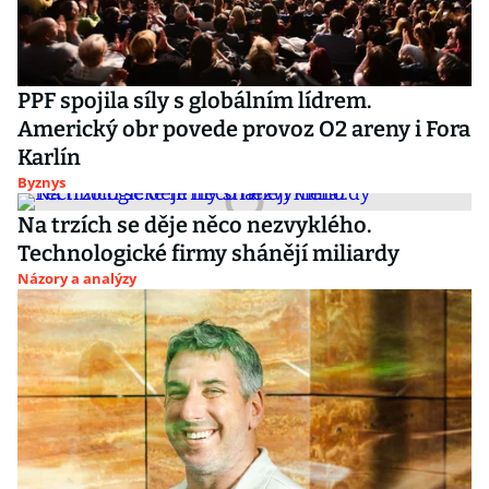
PPF spojila síly s globálním lídrem.
Americký obr povede provoz O2 areny i Fora
Karlín
Byznys
Na trzích se děje něco nezvyklého.
Technologické firmy shánějí miliardy
Názory a analýzy