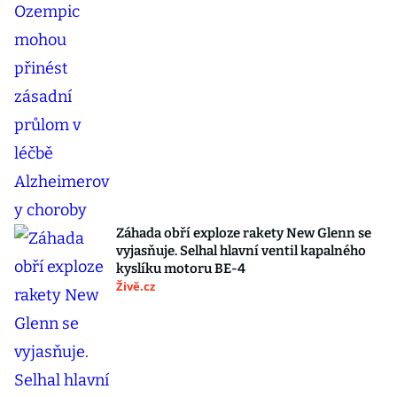
Záhada obří exploze rakety New Glenn se
vyjasňuje. Selhal hlavní ventil kapalného
kyslíku motoru BE-4
Živě.cz