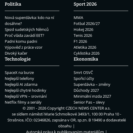
Politika
Sport 2026
Nová superdávka: kdo na ní
MMA
dosáhne?
Fotbal 2026/27
Sjezd sudetských Němců
Hokej 2026
Proč vláda zavádí EET?
Tenis 2026
Padni komu padni
F1 2026
Výpověď z práce vzor
Atletika 2026
Divoký kačer
Cyklistika 2026
Technologie
Ekonomika
SpaceX na burze
Smrt OSVČ
Nejlepší telefony
Spořicí účty
Nejlepší AI zdarma
Superdávka – změny
Nejlepší chytré hodinky
Důchody 2027
Nejlepší VPN – srovnání
Minimální mzda 2027
Netflix filmy a seriály
Senior Pas – slevy
© 2001 - 2026 Copyright
CZECH NEWS CENTER a.s.
se sídlem náměstí Marie Schmolkové 3493/1, 100 00 Praha 10 -
Strašnice, IČO: 02346826, zapsána v OR, sp.zn. B 19490 a dodavatelé
obsahu
Autorská práva k publikovaným materiálům