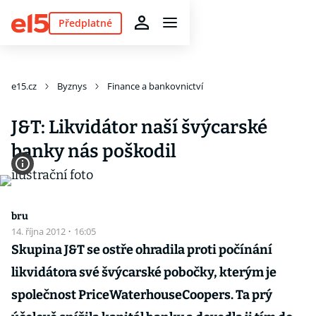
Předplatné
e15.cz
Byznys
Finance a bankovnictví
J&T: Likvidátor naší švýcarské
banky nás poškodil
bru
14. října 2012
·
16:05
Skupina J&T se ostře ohradila proti počínání
likvidátora své švýcarské pobočky, kterým je
společnost PriceWaterhouseCoopers. Ta prý