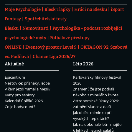
Moje Psychologie
Blesk Tlapky
Hráči na Blesku
iSport
Fantasy
Spotřebitelské testy
Blesku
Nemovitosti
Psychologika - podcast rozbíjející
psychologické mýty
Fotbalové přestupy
ONLINE
Eventový prostor Level 9
OKTAGON 92: Szabová
vs. Pudilová
Chance Liga 2026/27
Aktuálně
Léto 2026
Epicentrum
Karlovarský filmový festival
Neštovice: příznaky, léčba
2026
V čem jezdí Yamal a Mesii?
Znamení, že jste potkali
Kvízy pro seniory
někoho z minulého života
Kalendář úplňků 2026
Astronomické úkazy 2026:
Co je bodycount?
zatmění slunce a další
Jak obléci miminko při
vysokých teplotách?
Jak na dokonalé letní mojito
6 lehkých letních salátů