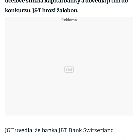
účelově snížila kapitál banky a dovedla ji tím do
konkurzu. J&T hrozí žalobou.
J&T uvedla, že banka J&T Bank Switzerland