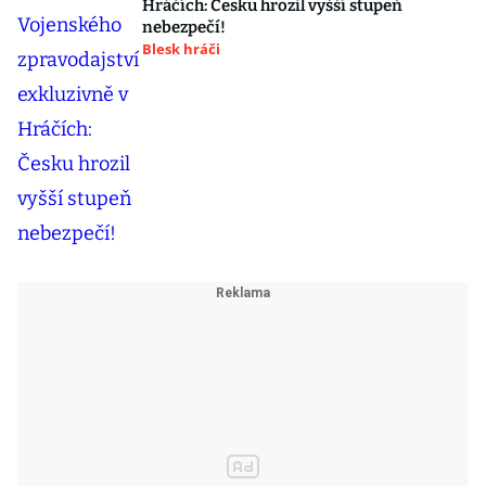
Hráčích: Česku hrozil vyšší stupeň
nebezpečí!
Blesk hráči