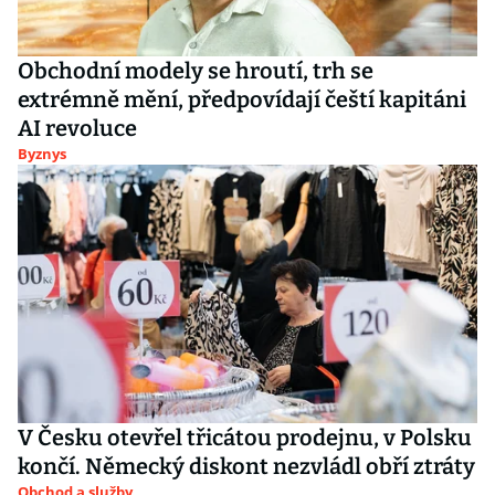
Obchodní modely se hroutí, trh se
extrémně mění, předpovídají čeští kapitáni
AI revoluce
Byznys
V Česku otevřel třicátou prodejnu, v Polsku
končí. Německý diskont nezvládl obří ztráty
Obchod a služby