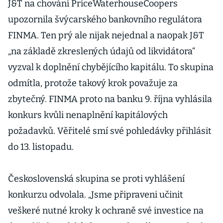
J&T na chování PriceWaterhouseCoopers
upozornila švýcarského bankovního regulátora
FINMA. Ten prý ale nijak nejednal a naopak J&T
„na základě zkreslených údajů od likvidátora“
vyzval k doplnění chybějícího kapitálu. To skupina
odmítla, protože takový krok považuje za
zbytečný. FINMA proto na banku 9. října vyhlásila
konkurs kvůli nenaplnění kapitálových
požadavků. Věřitelé smí své pohledávky přihlásit
do 13. listopadu.
Československá skupina se proti vyhlášení
konkurzu odvolala. „Jsme připraveni učinit
veškeré nutné kroky k ochraně své investice na