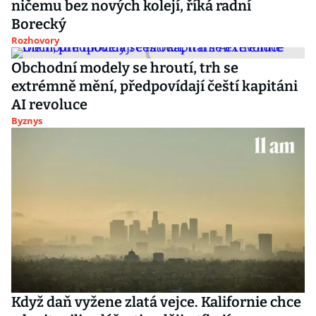
ničemu bez nových kolejí, říká radní
Borecký
Rozhovory
Obchodní modely se hroutí, trh se
extrémně mění, předpovídají čeští kapitáni
AI revoluce
Byznys
Když daň vyžene zlatá vejce. Kalifornie chce