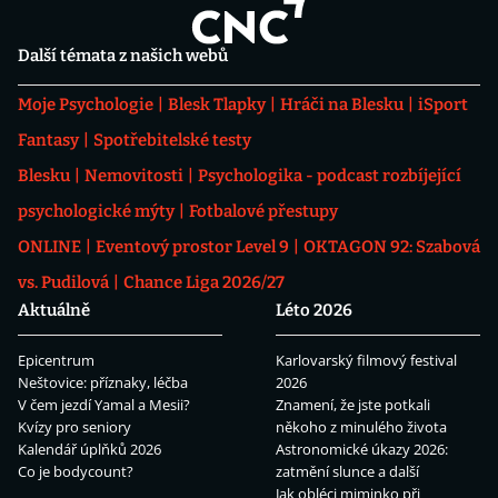
Další témata z našich webů
Moje Psychologie
Blesk Tlapky
Hráči na Blesku
iSport
Fantasy
Spotřebitelské testy
Blesku
Nemovitosti
Psychologika - podcast rozbíjející
psychologické mýty
Fotbalové přestupy
ONLINE
Eventový prostor Level 9
OKTAGON 92: Szabová
vs. Pudilová
Chance Liga 2026/27
Aktuálně
Léto 2026
Epicentrum
Karlovarský filmový festival
Neštovice: příznaky, léčba
2026
V čem jezdí Yamal a Mesii?
Znamení, že jste potkali
Kvízy pro seniory
někoho z minulého života
Kalendář úplňků 2026
Astronomické úkazy 2026:
Co je bodycount?
zatmění slunce a další
Jak obléci miminko při