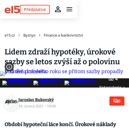
Předplatné
e15.cz
Byznys
Finance a bankovnictví
Lidem zdraží hypotéky, úrokové
sazby se letos zvýší až o polovinu
4
Fotogalerie
Jaroslav Bukovský
0
16. února 2021
·
10:00
Období hypoteční láce končí. Úrokové náklady