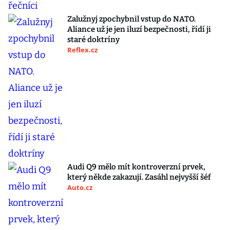
Zalužnyj zpochybnil vstup do NATO.
Aliance už je jen iluzí bezpečnosti, řídí ji
staré doktríny
Reflex.cz
Audi Q9 mělo mít kontroverzní prvek,
který někde zakazují. Zasáhl nejvyšší šéf
Auto.cz