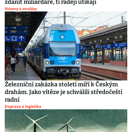
zdanit miliardáře, ti raději utíkají
Názory a analýzy
Železniční zakázka století míří k Českým
drahám. Jako vítěze je schválili středočeští
radní
Doprava a logistika