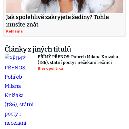
Jak spolehlivě zakryjete šediny? Tohle
musíte znát
Reklama
Články z jiných titulů
PŘÍMÝ PŘENOS: Pohřeb Milana Knížáka
(†86), státní pocty i nečekaní řečníci
Blesk politika