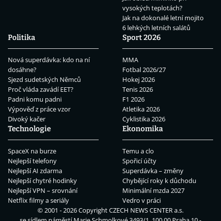
vysokých teplotách?
Jak na dokonalé letní mojito
6 lehkých letních salátů
Politika
Sport 2026
Nová superdávka: kdo na ní
MMA
dosáhne?
Fotbal 2026/27
Sjezd sudetských Němců
Hokej 2026
Proč vláda zavádí EET?
Tenis 2026
Padni komu padni
F1 2026
Výpověď z práce vzor
Atletika 2026
Divoký kačer
Cyklistika 2026
Technologie
Ekonomika
SpaceX na burze
Temu a clo
Nejlepší telefony
Spořicí účty
Nejlepší AI zdarma
Superdávka – změny
Nejlepší chytré hodinky
Chybějící roky k důchodu
Nejlepší VPN – srovnání
Minimální mzda 2027
Netflix filmy a seriály
Vedro v práci
© 2001 - 2026 Copyright
CZECH NEWS CENTER a.s.
se sídlem náměstí Marie Schmolkové 3493/1, 100 00 Praha 10 -