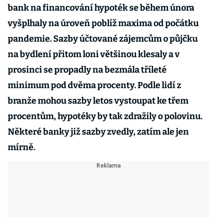
bank na financování hypoték se během února
vyšplhaly na úroveň poblíž maxima od počátku
pandemie. Sazby účtované zájemcům o půjčku
na bydlení přitom loni většinou klesaly a v
prosinci se propadly na bezmála tříleté
minimum pod dvěma procenty. Podle lidí z
branže mohou sazby letos vystoupat ke třem
procentům, hypotéky by tak zdražily o polovinu.
Některé banky již sazby zvedly, zatím ale jen
mírně.