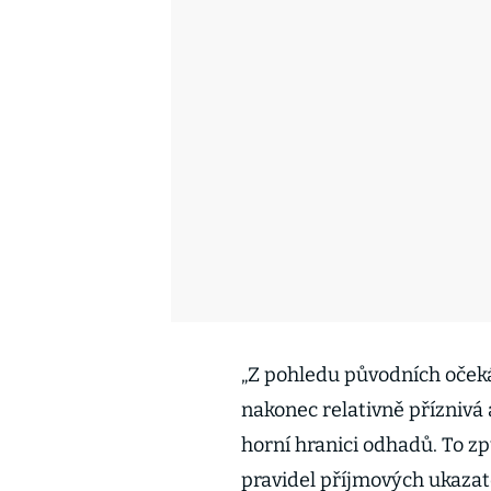
„Z pohledu původních očeká
nakonec relativně příznivá
horní hranici odhadů. To z
pravidel příjmových ukazat