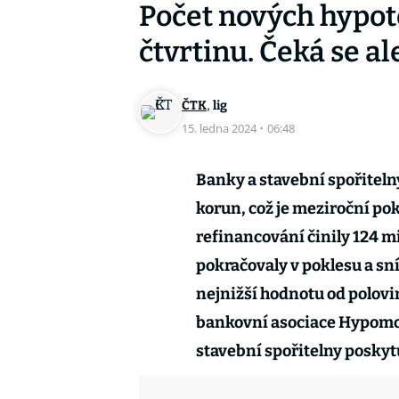
Počet nových hypot
čtvrtinu. Čeká se al
,
ČTK
lig
15. ledna 2024
·
06:48
Banky a stavební spořitelny
korun, což je meziroční pok
refinancování činily 124 m
pokračovaly v poklesu a sní
nejnižší hodnotu od polovin
bankovní asociace Hypomon
stavební spořitelny poskyt