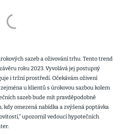
rokových sazeb a oživování trhu. Tento trend
 závěru roku 2023. Vyvolává jej postupný
uje i tržní prostředí. Očekávám oživení
o zejména u klientů s úrokovou sazbou kolem
otečních sazeb bude mít pravděpodobně
í trh, kdy omezená nabídka a zvýšená poptávka
itostí,“ upozornil vedoucí hypotečních
ter.