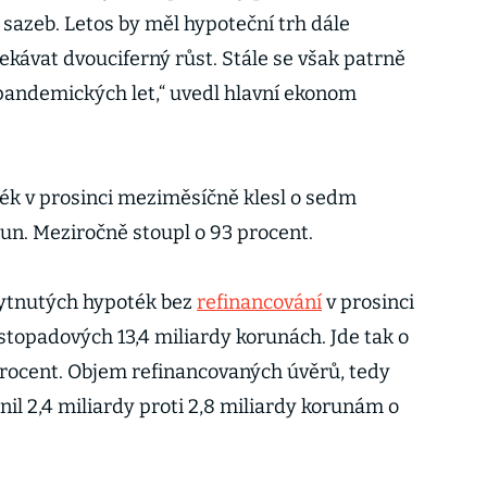
 sazeb. Letos by měl hypoteční trh dále
čekávat dvouciferný růst. Stále se však patrně
andemických let,“ uvedl hlavní ekonom
k v prosinci meziměsíčně klesl o sedm
run. Meziročně stoupl o 93 procent.
ytnutých hypoték bez
refinancování
v prosinci
listopadových 13,4 miliardy korunách. Jde tak o
rocent. Objem refinancovaných úvěrů, tedy
činil 2,4 miliardy proti 2,8 miliardy korunám o