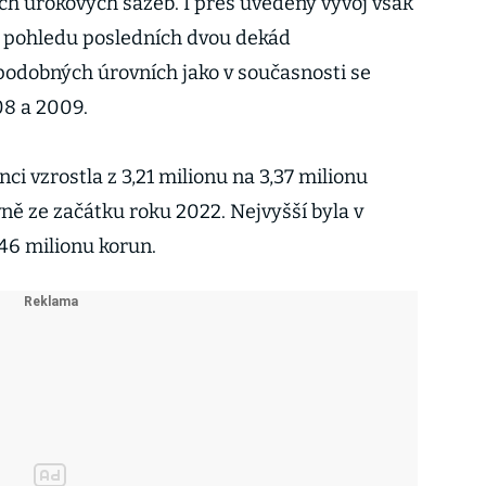
h úrokových sazeb. I přes uvedený vývoj však
z pohledu posledních dvou dekád
odobných úrovních jako v současnosti se
08 a 2009.
i vzrostla z 3,21 milionu na 3,37 milionu
vně ze začátku roku 2022. Nejvyšší byla v
,46 milionu korun.