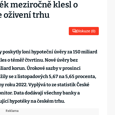
ék meziročně klesl o
e oživení trhu
Diskuze (
0
)
 poskytly loni hypoteční úvěry za 150 miliard
les o téměř čtvrtinu. Nové úvěry bez
iliard korun. Úrokové sazby v prosinci
žily se z listopadových 5,67 na 5,65 procenta,
y roku 2022. Vyplývá to ze statistik České
itor. Data dodávají všechny banky a
ující hypotéky na českém trhu.