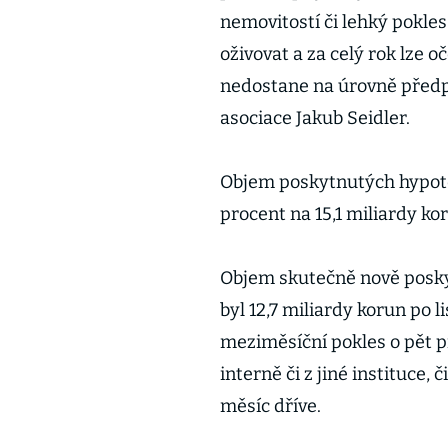
nemovitostí či lehký pokles
oživovat a za celý rok lze o
nedostane na úrovně předp
asociace Jakub Seidler.
Objem poskytnutých hypoté
procent na 15,1 miliardy ko
Objem skutečně nově posk
byl 12,7 miliardy korun po 
meziměsíční pokles o pět p
interně či z jiné instituce, 
měsíc dříve.