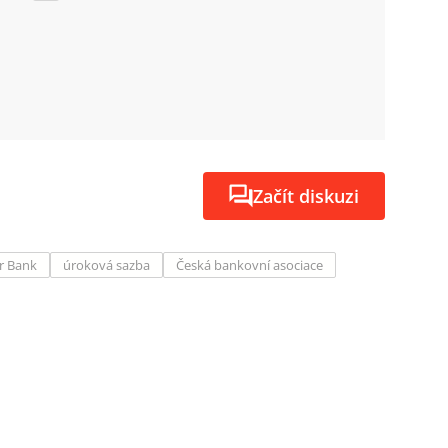
Začít diskuzi
ir Bank
úroková sazba
Česká bankovní asociace