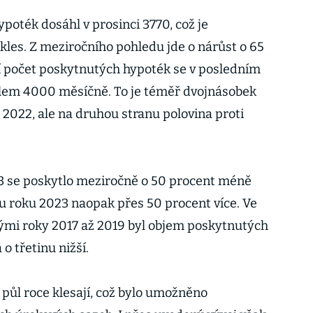
poték dosáhl v prosinci 3770, což je
les. Z meziročního pohledu jde o nárůst o 65
 počet poskytnutých hypoték se v posledním
olem 4000 měsíčně. To je téměř dvojnásobek
 2022, ale na druhou stranu polovina proti
23 se poskytlo meziročně o 50 procent méně
u roku 2023 naopak přes 50 procent více. Ve
mi roky 2017 až 2019 byl objem poskytnutých
o třetinu nižší.
půl roce klesají, což bylo umožněno