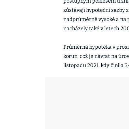
postupným poklesem tržníc
zůstávají hypoteční sazby 
nadprůměrně vysoké a na p
nacházely také v letech 20
Průměrná hypotéka v prosinc
korun, což je návrat na úro
listopadu 2021, kdy činila 3