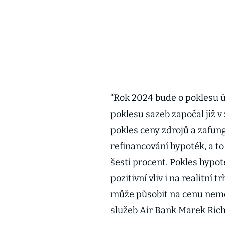
“Rok 2024 bude o poklesu ú
poklesu sazeb započal již v
pokles ceny zdrojů a zafung
refinancování hypoték, a t
šesti procent. Pokles hyp
pozitivní vliv i na realitn
může působit na cenu nemov
služeb Air Bank Marek Rich