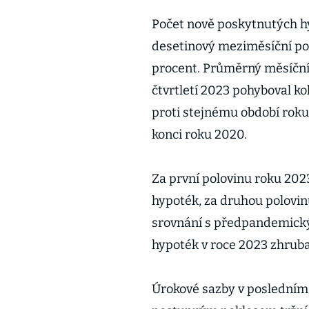
Počet nově poskytnutých hy
desetinový meziměsíční pok
procent. Průměrný měsíční
čtvrtletí 2023 pohyboval k
proti stejnému období roku
konci roku 2020.
Za první polovinu roku 20
hypoték, za druhou polovin
srovnání s předpandemický
hypoték v roce 2023 zhruba 
Úrokové sazby v posledním 