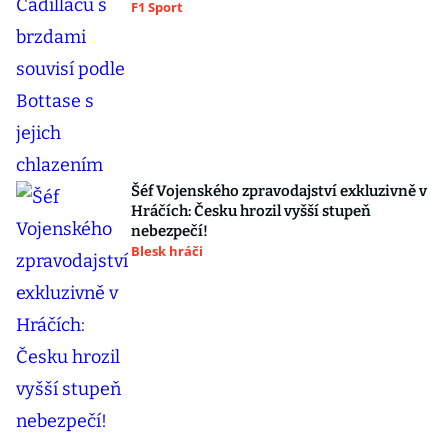
F1 Sport
Šéf Vojenského zpravodajství exkluzivně v
Hráčích: Česku hrozil vyšší stupeň
nebezpečí!
Blesk hráči