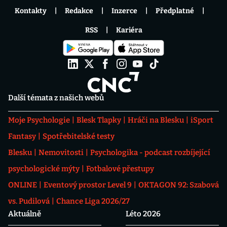
Kontakty
Redakce
Inzerce
Předplatné
RSS
Kariéra
Další témata z našich webů
Moje Psychologie
Blesk Tlapky
Hráči na Blesku
iSport
Fantasy
Spotřebitelské testy
Blesku
Nemovitosti
Psychologika - podcast rozbíjející
psychologické mýty
Fotbalové přestupy
ONLINE
Eventový prostor Level 9
OKTAGON 92: Szabová
vs. Pudilová
Chance Liga 2026/27
Aktuálně
Léto 2026