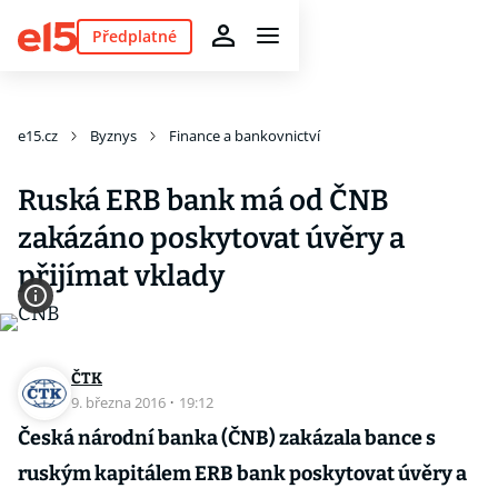
Předplatné
e15.cz
Byznys
Finance a bankovnictví
Ruská ERB bank má od ČNB
zakázáno poskytovat úvěry a
přijímat vklady
ČTK
9. března 2016
·
19:12
Česká národní banka (ČNB) zakázala bance s
ruským kapitálem ERB bank poskytovat úvěry a