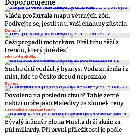
Doporučujeme
Vláda proškrtala mapu větrných zón.
Podívejte se, jestli ta u vaší chalupy zůstala
Domácí
Češi propadli motorkám. Král trhu těží z
trendu, který jiné děsí
Obchod a služby
Sucho drtí vodácký byznys. Voda zmizela i z
míst, kde to Česko dosud nepoznalo
Byznys
Dovolená na poslední chvíli? Tahle země
nabízí moře jako Maledivy za zlomek ceny
Cestování a cestovní ruch
Bývalý inženýr Elona Muska drží akcie za
půl miliardy. Při první příležitosti je pošle