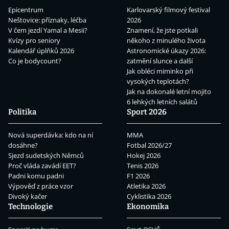
Epicentrum
Karlovarský filmový festival
Neštovice: příznaky, léčba
2026
V čem jezdí Yamal a Mesii?
Znamení, že jste potkali
Kvízy pro seniory
někoho z minulého života
Kalendář úplňků 2026
Astronomické úkazy 2026:
Co je bodycount?
zatmění slunce a další
Jak obléci miminko při
vysokých teplotách?
Jak na dokonalé letní mojito
6 lehkých letních salátů
Politika
Sport 2026
Nová superdávka: kdo na ní
MMA
dosáhne?
Fotbal 2026/27
Sjezd sudetských Němců
Hokej 2026
Proč vláda zavádí EET?
Tenis 2026
Padni komu padni
F1 2026
Výpověď z práce vzor
Atletika 2026
Divoký kačer
Cyklistika 2026
Technologie
Ekonomika