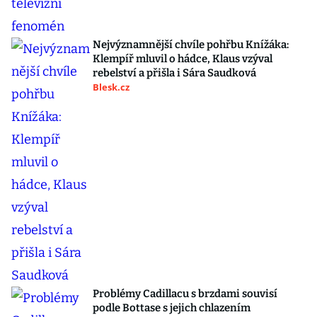
Nejvýznamnější chvíle pohřbu Knížáka:
Klempíř mluvil o hádce, Klaus vzýval
rebelství a přišla i Sára Saudková
Blesk.cz
Problémy Cadillacu s brzdami souvisí
podle Bottase s jejich chlazením