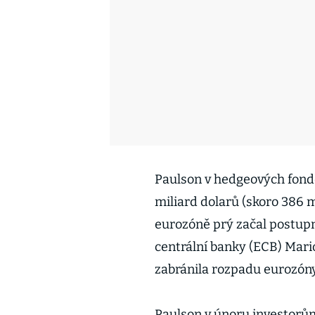
Paulson v hedgeových fond
miliard dolarů (skoro 386 m
eurozóně prý začal postupn
centrální banky (ECB) Mario
zabránila rozpadu eurozóny
Paulson v únoru investorům