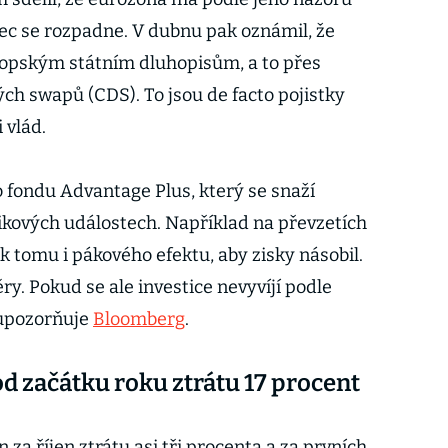
nec se rozpadne. V dubnu pak oznámil, že
ropským státním dluhopisům, a to přes
h swapů (CDS). To jsou de facto pojistky
 vlád.
o fondu Advantage Plus, který se snaží
kových událostech. Například na převzetích
 tomu i pákového efektu, aby zisky násobil.
ry. Pokud se ale investice nevyvíjí podle
, upozorňuje
Bloomberg
.
d začátku roku ztrátu 17 procent
za říjen ztrátu asi tři procenta a za prvních