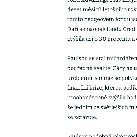
deset měsíců letošního roku
tomto hedgeovém fondu jsou
Daří se naopak fondu Credit
zvýšila asi o 3,8 procenta 
Paulson se stal miliardáře
podřadné kvality. Záhy se 
problémů, s nimiž se potýka
finanční krize, kterou pod
mnohonásobně zvýšila hodno
že jedním ze světlejších mí
se zotavuje.
Paulson podobně jako prosl