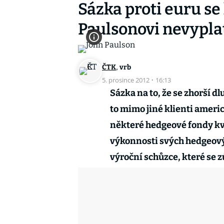
Sázka proti euru s
Paulsonovi nevypla
,
ČTK
vrb
5. prosince 2012
·
16:13
Sázka na to, že se zhorší d
to mimo jiné klienti ameri
některé hedgeové fondy kvů
výkonnosti svých hedgeový
výroční schůzce, které se 