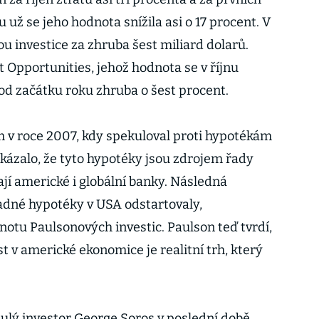
 už se jeho hodnota snížila asi o 17 procent. V
 investice za zhruba šest miliard dolarů.
 Opportunities, jehož hodnota se v říjnu
a od začátku roku zhruba o šest procent.
m v roce 2007, kdy spekuloval proti hypotékám
ukázalo, že tyto hypotéky jsou zdrojem řady
jí americké i globální banky. Následná
řadné hypotéky v USA odstartovaly,
tu Paulsonových investic. Paulson teď tvrdí,
st v americké ekonomice je realitní trh, který
ulý investor George Soros v poslední době