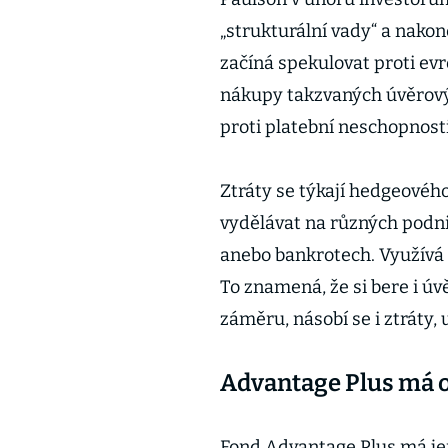
„strukturální vady“ a nako
začíná spekulovat proti ev
nákupy takzvaných úvěrovýc
proti platební neschopnosti
Ztráty se týkají hedgeovéh
vydělávat na různých podni
anebo bankrotech. Využívá k
To znamená, že si bere i úvě
záměru, násobí se i ztráty
Advantage Plus má o
Fond Advantage Plus má jen 