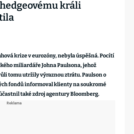
e hedgeovému králi
tila
luhová krize v eurozóny, nebyla úspěšná. Pocítí
ckého miliardáře Johna Paulsona, jehož
li tomu utržily výraznou ztrátu. Paulson o
ch fondů informoval klienty na soukromé
zúčastnil také zdroj agentury Bloomberg.