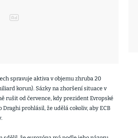
ech spravuje aktiva v objemu zhruba 20
iliard korun). Sázky na zhoršení situace v
ě rušit od července, kdy prezident Evropské
 Draghi prohlásil, že udělá cokoliv, aby ECB
.
 sdělil, že eurozóna má podle jeho názoru