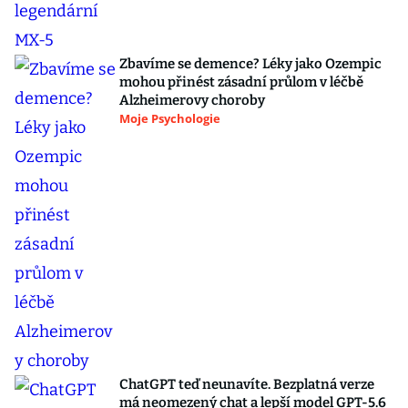
Zbavíme se demence? Léky jako Ozempic
mohou přinést zásadní průlom v léčbě
Alzheimerovy choroby
Moje Psychologie
ChatGPT teď neunavíte. Bezplatná verze
má neomezený chat a lepší model GPT-5.6