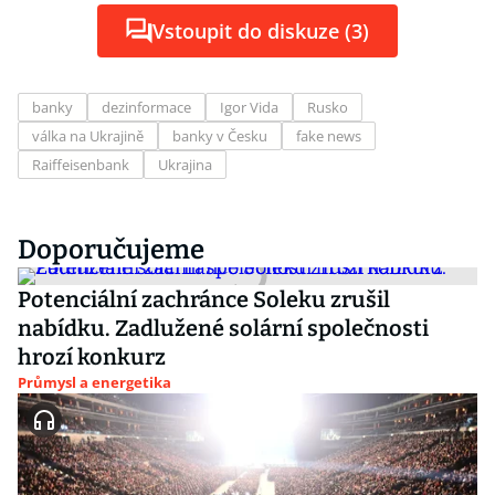
Vstoupit do diskuze (3)
banky
dezinformace
Igor Vida
Rusko
válka na Ukrajině
banky v Česku
fake news
Raiffeisenbank
Ukrajina
Doporučujeme
Potenciální zachránce Soleku zrušil
nabídku. Zadlužené solární společnosti
hrozí konkurz
Průmysl a energetika