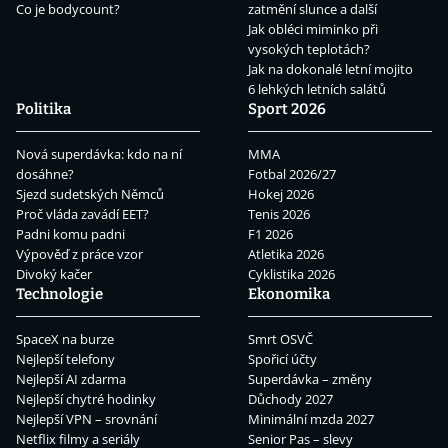
Co je bodycount?
zatmění slunce a další
Jak obléci miminko při
vysokých teplotách?
Jak na dokonalé letní mojito
6 lehkých letních salátů
Politika
Sport 2026
Nová superdávka: kdo na ní
MMA
dosáhne?
Fotbal 2026/27
Sjezd sudetských Němců
Hokej 2026
Proč vláda zavádí EET?
Tenis 2026
Padni komu padni
F1 2026
Výpověď z práce vzor
Atletika 2026
Divoký kačer
Cyklistika 2026
Technologie
Ekonomika
SpaceX na burze
Smrt OSVČ
Nejlepší telefony
Spořicí účty
Nejlepší AI zdarma
Superdávka – změny
Nejlepší chytré hodinky
Důchody 2027
Nejlepší VPN – srovnání
Minimální mzda 2027
Netflix filmy a seriály
Senior Pas – slevy