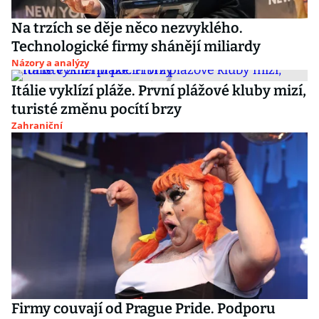
Na trzích se děje něco nezvyklého.
Technologické firmy shánějí miliardy
Názory a analýzy
Itálie vyklízí pláže. První plážové kluby mizí,
turisté změnu pocítí brzy
Zahraniční
Firmy couvají od Prague Pride. Podporu