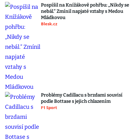
Pospíšil na Knížákově pohřbu: „Nikdy se
nebál.“ Zmínil napjaté vztahy s Medou
Mládkovou
Blesk.cz
Problémy Cadillacu s brzdami souvisí
podle Bottase s jejich chlazením
F1 Sport