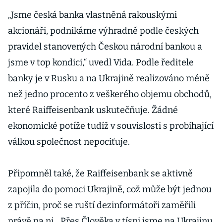
„Jsme česká banka vlastněná rakouskými
akcionáři, podnikáme výhradně podle českých
pravidel stanovených Českou národní bankou a
jsme v top kondici,“ uvedl Vida. Podle ředitele
banky je v Rusku a na Ukrajině realizováno méně
než jedno procento z veškerého objemu obchodů,
které Raiffeisenbank uskutečňuje. Žádné
ekonomické potíže tudíž v souvislosti s probíhající
válkou společnost nepociťuje.
Připomněl také, že Raiffeisenbank se aktivně
zapojila do pomoci Ukrajině, což může být jednou
z příčin, proč se ruští dezinformátoři zaměřili
právě na ni. „Přes Člověka v tísni jsme na Ukrajinu