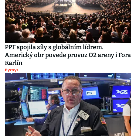
PPF spojila síly s globálním lídrem.
Americký obr povede provoz O2 areny i Fora
Karlín
Byznys