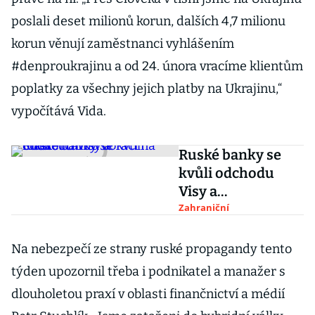
poslali deset milionů korun, dalších 4,7 milionu
korun věnují zaměstnanci vyhlášením
#denproukrajinu a od 24. února vracíme klientům
poplatky za všechny jejich platby na Ukrajinu,“
vypočítává Vida.
Ruské banky se
kvůli odchodu
Visy a
Mastercardu
Zahraniční
obrací na Čínu
Na nebezpečí ze strany ruské propagandy tento
týden upozornil třeba i podnikatel a manažer s
dlouholetou praxí v oblasti finančnictví a médií