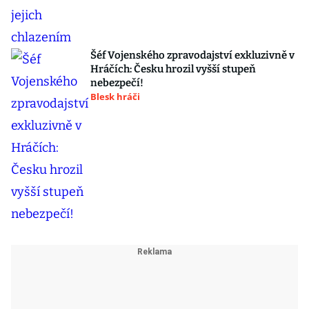
Šéf Vojenského zpravodajství exkluzivně v
Hráčích: Česku hrozil vyšší stupeň
nebezpečí!
Blesk hráči