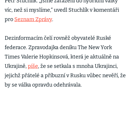
Petr Stuchlík. „Jsme zataženi do hybridní války
víc, než si myslíme,“ uvedl Stuchlík v komentáři
pro
Seznam Zprávy
.
Dezinformacím čelí rovněž obyvatelé Ruské
federace. Zpravodajka deníku The New York
Times Valerie Hopkinsová, která je aktuálně na
Ukrajině,
píše
, že se setkala s mnoha Ukrajinci,
jejichž přátelé a příbuzní v Rusku vůbec nevěří, že
by se válka opravdu odehrávala.