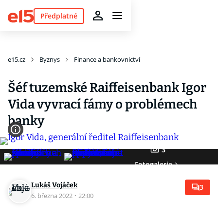
Předplatné
e15.cz
Byznys
Finance a bankovnictví
Šéf tuzemské Raiffeisenbank Igor
Vida vyvrací fámy o problémech
banky
3
Fotogalerie
Lukáš Vojáček
3
6. března 2022
·
22:00