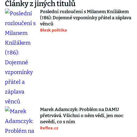
Články z jiných titulů
Poslední rozloučení s Milanem Knížákem
(†86): Dojemné vzpomínky přátel a záplava
věnců
Blesk politika
Marek Adamczyk: Problém na DAMU
přetrvává. Všichni o něm vědí, jen moc
nevědí, co s ním
Reflex.cz