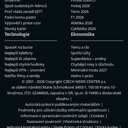
dosáhne?
Fotbal 2026/27
Sjezd sudetských Němců
Hokej 2026
Proč vláda zavádí EET?
Tenis 2026
Padni komu padni
F1 2026
Výpověď z práce vzor
Atletika 2026
Divoký kačer
Cyklistika 2026
Technologie
Ekonomika
SpaceX na burze
Temu a clo
Nejlepší telefony
Spořicí účty
Nejlepší AI zdarma
Superdávka – změny
Nejlepší chytré hodinky
Chybějící roky k důchodu
Nejlepší VPN – srovnání
Minimální mzda 2027
Netflix filmy a seriály
Vedro v práci
© 2001 - 2026 Copyright
CZECH NEWS CENTER a.s.
se sídlem náměstí Marie Schmolkové 3493/1, 100 00 Praha 10 -
Strašnice, IČO: 02346826, zapsána v OR, sp.zn. B 19490 a dodavatelé
obsahu
Autorská práva k publikovaným materiálům
Podmínky pro užívání služby informační společnosti
Informace o zpracování osobních údajů
Cookies
Nastavení soukromí
Vlastnická struktura
Jednotná kontaktní místa / Single Points of Contact
Etický kodex