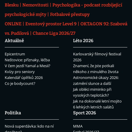
Blesku
Nemovitosti
Psychologika - podcast rozbíjející
psychologické mýty
Fotbalové přestupy
ONLINE
Eventový prostor Level 9
OKTAGON 92: Szabová
vs. Pudilová
Chance Liga 2026/27
Aktuálně
Léto 2026
Epicentrum
Karlovarský filmový festival
Neštovice: příznaky, léčba
2026
V čem jezdí Yamal a Mesii?
Znamení, že jste potkali
Kvízy pro seniory
někoho z minulého života
Kalendář úplňků 2026
Astronomické úkazy 2026:
Co je bodycount?
zatmění slunce a další
Jak obléci miminko při
vysokých teplotách?
Jak na dokonalé letní mojito
6 lehkých letních salátů
Politika
Sport 2026
Nová superdávka: kdo na ní
MMA