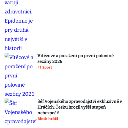
Vítězové a poražení po první polovině
sezóny 2026
F1 Sport
Šéf Vojenského zpravodajství exkluzivně v
Hráčích: Česku hrozil vyšší stupeň
nebezpečí!
Blesk hráči