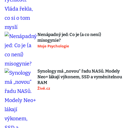
Nenápadný jed: Co je (a co není)
misogynie?
Moje Psychologie
Synology má „novou“ řadu NASů. Modely
Neo+ lákají výkonem, SSD a vyměnitelnou
RAM
Živě.cz