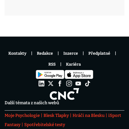
Kontakty
Redakce
Inzerce
Předplatné
RSS
Kariéra
Další témata z našich webů
Moje Psychologie
Blesk Tlapky
Hráči na Blesku
iSport
Fantasy
Spotřebitelské testy