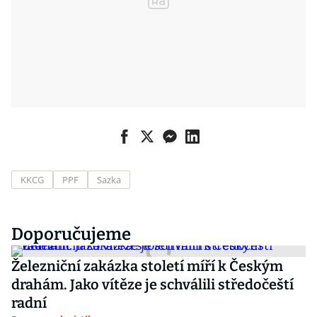
KKCG
PPF
Sazka
Doporučujeme
Železniční zakázka století míří k Českým
drahám. Jako vítěze je schválili středočeští
radní