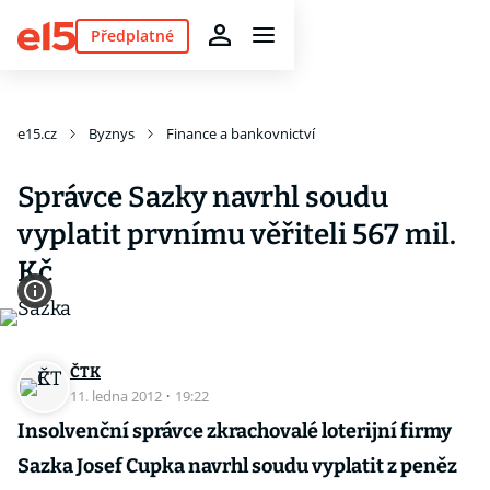
Předplatné
e15.cz
Byznys
Finance a bankovnictví
Správce Sazky navrhl soudu
vyplatit prvnímu věřiteli 567 mil.
Kč
ČTK
11. ledna 2012
·
19:22
Insolvenční správce zkrachovalé loterijní firmy
Sazka Josef Cupka navrhl soudu vyplatit z peněz