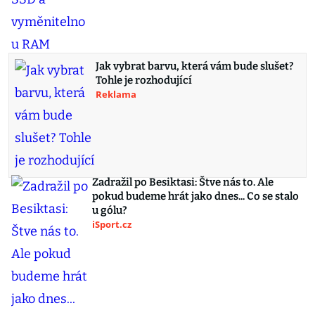
Jak vybrat barvu, která vám bude slušet?
Tohle je rozhodující
Reklama
Zadražil po Besiktasi: Štve nás to. Ale
pokud budeme hrát jako dnes... Co se stalo
u gólu?
iSport.cz