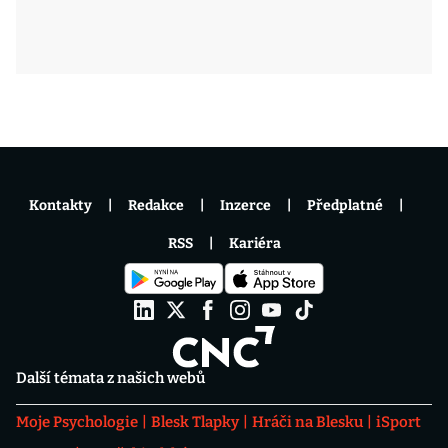
Kontakty
Redakce
Inzerce
Předplatné
RSS
Kariéra
Další témata z našich webů
Moje Psychologie
Blesk Tlapky
Hráči na Blesku
iSport