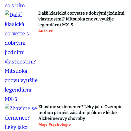
Další klasická corvette s dobrými jízdními
vlastnostmi? Mitsuoka znovu využije
legendární MX-5
Auto.cz
Zbavíme se demence? Léky jako Ozempic
mohou přinést zásadní průlom v léčbě
Alzheimerovy choroby
Moje Psychologie