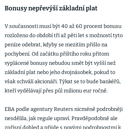
Bonusy nepřevýší základní plat
V současnosti musí být 40 až 60 procent bonusu
rozloženo do období tří až pěti let s možností tyto
peníze odebrat, kdyby se mezitím přišlo na
pochybení. Od začátku příštího roku přitom
vyplácené bonusy nebudou smět být vyšší než
základní plat nebo jeho dvojnásobek, pokud to
však schválí akcionáři. Týkat se to bude bankéřů,
kteří vydělávají přes půl milionu eur ročně.
EBA podle agentury Reuters nicméně podrobněji
nesdělila, jak regule upraví. Pravděpodobně ale
zpřísní dohled a přijde s novými podrobnostmi k