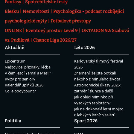
Fantasy
Spotřebitelské testy
Blesku
Nemovitosti
Psychologika - podcast rozbíjející
psychologické mýty
Fotbalové přestupy
ONLINE
Eventový prostor Level 9
OKTAGON 92: Szabová
vs. Pudilová
Chance Liga 2026/27
Aktuálně
Léto 2026
Epicentrum
Karlovarský filmový festival
Neštovice: příznaky, léčba
2026
V čem jezdí Yamal a Mesii?
Znamení, že jste potkali
Kvízy pro seniory
někoho z minulého života
Kalendář úplňků 2026
Astronomické úkazy 2026:
Co je bodycount?
zatmění slunce a další
Jak obléci miminko při
vysokých teplotách?
Jak na dokonalé letní mojito
6 lehkých letních salátů
Politika
Sport 2026