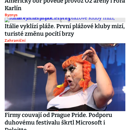
Americký obr povede provoz O2 areny i Fora
Karlín
Byznys
Itálie vyklízí pláže. První plážové kluby mizí,
turisté změnu pocítí brzy
Zahraniční
Firmy couvají od Prague Pride. Podporu
duhovému festivalu škrtl Microsoft i