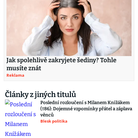
Jak spolehlivě zakryjete šediny? Tohle
musíte znát
Reklama
Články z jiných titulů
Poslední rozloučení s Milanem Knížákem
(†86): Dojemné vzpomínky přátel a záplava
věnců
Blesk politika