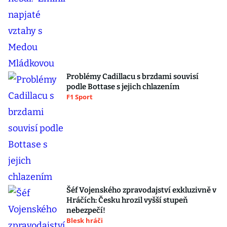
Problémy Cadillacu s brzdami souvisí
podle Bottase s jejich chlazením
F1 Sport
Šéf Vojenského zpravodajství exkluzivně v
Hráčích: Česku hrozil vyšší stupeň
nebezpečí!
Blesk hráči