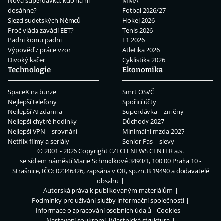
Nová superdávka: kdo na ní
MMA
dosáhne?
Fotbal 2026/27
Sjezd sudetských Němců
Hokej 2026
Proč vláda zavádí EET?
Tenis 2026
Padni komu padni
F1 2026
Výpověď z práce vzor
Atletika 2026
Divoký kačer
Cyklistika 2026
Technologie
Ekonomika
SpaceX na burze
Smrt OSVČ
Nejlepší telefony
Spořicí účty
Nejlepší AI zdarma
Superdávka – změny
Nejlepší chytré hodinky
Důchody 2027
Nejlepší VPN – srovnání
Minimální mzda 2027
Netflix filmy a seriály
Senior Pas – slevy
© 2001 - 2026 Copyright
CZECH NEWS CENTER a.s.
se sídlem náměstí Marie Schmolkové 3493/1, 100 00 Praha 10 -
Strašnice, IČO: 02346826, zapsána v OR, sp.zn. B 19490 a dodavatelé
obsahu
Autorská práva k publikovaným materiálům
Podmínky pro užívání služby informační společnosti
Informace o zpracování osobních údajů
Cookies
Nastavení soukromí
Vlastnická struktura