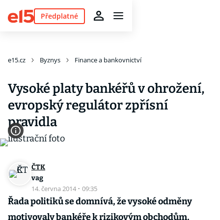
Předplatné
e15.cz
Byznys
Finance a bankovnictví
Vysoké platy bankéřů v ohrožení,
evropský regulátor zpřísní
pravidla
ČTK
vag
14. června 2014
·
09:35
Řada politiků se domnívá, že vysoké odměny
motivovaly bankéře k rizikovým obchodům,