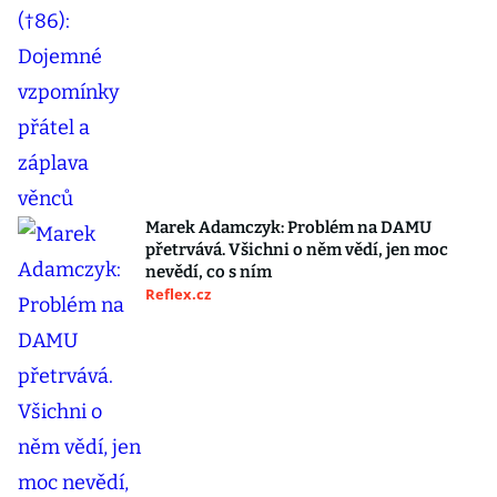
Marek Adamczyk: Problém na DAMU
přetrvává. Všichni o něm vědí, jen moc
nevědí, co s ním
Reflex.cz