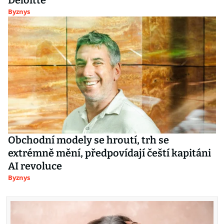
Deloitte
Byznys
Obchodní modely se hroutí, trh se
extrémně mění, předpovídají čeští kapitáni
AI revoluce
Byznys