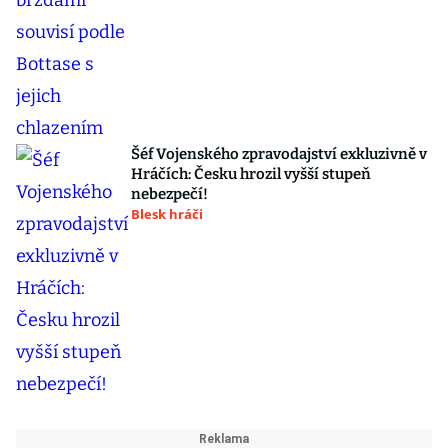
Šéf Vojenského zpravodajství exkluzivně v
Hráčích: Česku hrozil vyšší stupeň
nebezpečí!
Blesk hráči