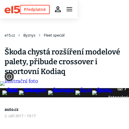
Předplatné
e15.cz
Byznys
Fleet speciál
Škoda chystá rozšíření modelové
palety, přibude crossover i
sportovní Kodiaq
7
Fotogaleri
auto.cz
2. září 2017
·
19:17