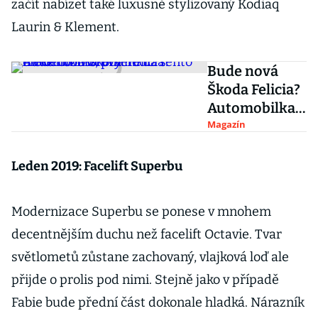
začít nabízet také luxusně stylizovaný Kodiaq
Laurin & Klement.
Bude nová
Škoda Felicia?
Automobilka
prý hodlá
Magazín
tento model
oživit, ovšem
Leden 2019: Facelift Superbu
už s
elektromotore
Modernizace Superbu se ponese v mnohem
m
decentnějším duchu než facelift Octavie. Tvar
světlometů zůstane zachovaný, vlajková loď ale
přijde o prolis pod nimi. Stejně jako v případě
Fabie bude přední část dokonale hladká. Nárazník