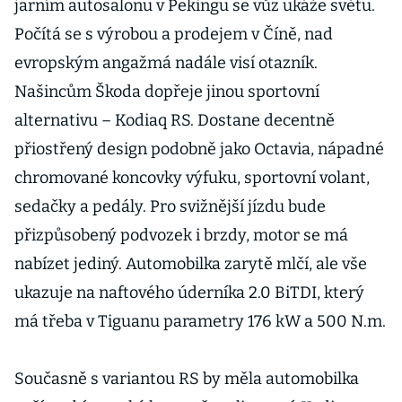
jarním autosalonu v Pekingu se vůz ukáže světu.
Počítá se s výrobou a prodejem v Číně, nad
evropským angažmá nadále visí otazník.
Našincům Škoda dopřeje jinou sportovní
alternativu – Kodiaq RS. Dostane decentně
přiostřený design podobně jako Octavia, nápadné
chromované koncovky výfuku, sportovní volant,
sedačky a pedály. Pro svižnější jízdu bude
přizpůsobený podvozek i brzdy, motor se má
nabízet jediný. Automobilka zarytě mlčí, ale vše
ukazuje na naftového úderníka 2.0 BiTDI, který
má třeba v Tiguanu parametry 176 kW a 500 N.m.
Současně s variantou RS by měla automobilka