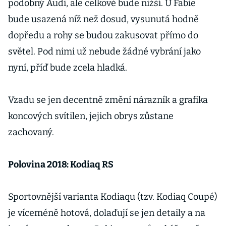
Připomeňte
podobný Audi, ale celkově bude nižší. U Fabie
si ji snímky
bude usazená níž než dosud, vysunutá hodně
Viléma
dopředu a rohy se budou zakusovat přímo do
Heckela
světel. Pod nimi už nebude žádné vybrání jako
nyní, příď bude zcela hladká.
Vzadu se jen decentně změní nárazník a grafika
koncových svítilen, jejich obrys zůstane
zachovaný.
Polovina 2018: Kodiaq RS
Sportovnější varianta Kodiaqu (tzv. Kodiaq Coupé)
je víceméně hotová, dolaďují se jen detaily a na