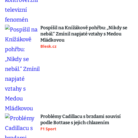
Pospíšil na Knížákově pohřbu: „Nikdy se
nebál.“ Zmínil napjaté vztahy s Medou
Mládkovou
Blesk.cz
Problémy Cadillacu s brzdami souvisí
podle Bottase s jejich chlazením
F1 Sport