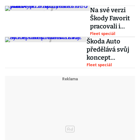
Na své verzi
Škody Favorit
pracovali i
Poláci, zůstali
Fleet speciál
Škoda Auto
ale u
předělává svůj
prototypu.
koncept
Připomeňte si
elektromobilu.
Fleet speciál
FSO Wars
Vůz by měl
hlídat i zdraví
řidiče