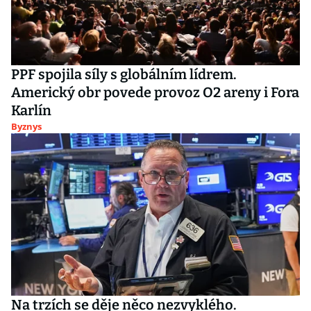
PPF spojila síly s globálním lídrem.
Americký obr povede provoz O2 areny i Fora
Karlín
Byznys
Na trzích se děje něco nezvyklého.