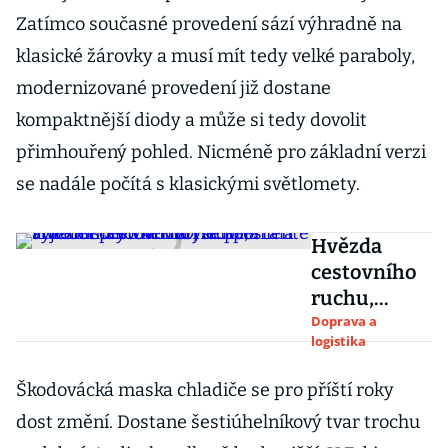
Zatímco současné provedení sází výhradně na
klasické žárovky a musí mít tedy velké paraboly,
modernizované provedení již dostane
kompaktnější diody a může si tedy dovolit
přimhouřený pohled. Nicméně pro základní verzi
se nadále počítá s klasickými světlomety.
Hvězda
cestovního
ruchu,
autobus
Doprava a
logistika
Škoda RTO,
se přestala
Škodovácká maska chladiče se pro příští roky
vyrábět před
dost změní. Dostane šestiúhelníkový tvar trochu
40 lety.