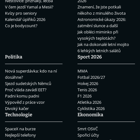
Neštovice: příznaky, léčba
2026
V čem jezdí Yamal a Mesii?
Znamení, že jste potkali
Kvízy pro seniory
někoho z minulého života
Kalendář úplňků 2026
Astronomické úkazy 2026:
Co je bodycount?
zatmění slunce a další
Jak obléci miminko při
vysokých teplotách?
Jak na dokonalé letní mojito
6 lehkých letních salátů
Politika
Sport 2026
Nová superdávka: kdo na ní
MMA
dosáhne?
Fotbal 2026/27
Sjezd sudetských Němců
Hokej 2026
Proč vláda zavádí EET?
Tenis 2026
Padni komu padni
F1 2026
Výpověď z práce vzor
Atletika 2026
Divoký kačer
Cyklistika 2026
Technologie
Ekonomika
SpaceX na burze
Smrt OSVČ
Nejlepší telefony
Spořicí účty