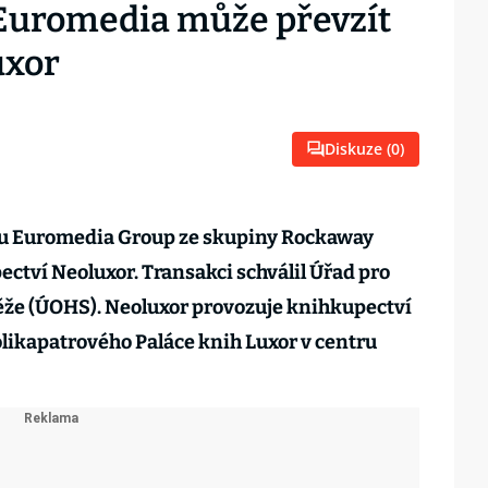
 Euromedia může převzít
uxor
Diskuze (
0
)
du Euromedia Group ze skupiny Rockaway
ectví Neoluxor. Transakci schválil Úřad pro
že (ÚOHS). Neoluxor provozuje knihkupectví
likapatrového Paláce knih Luxor v centru