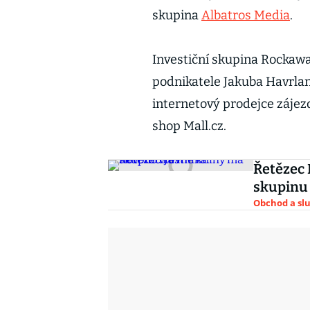
skupina
Albatros Media
.
Investiční skupina Rockawa
podnikatele Jakuba Havrlant
internetový prodejce zájez
shop Mall.cz.
Řetězec 
skupinu
Obchod a sl