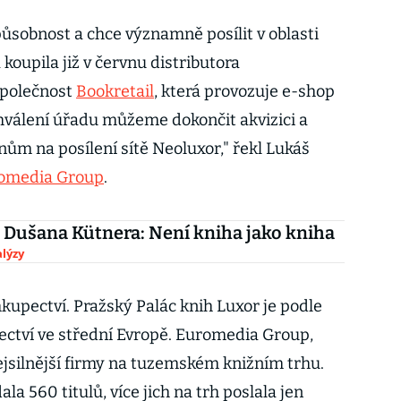
ůsobnost a chce významně posílit v oblasti
oupila již v červnu distributora
 společnost
Bookretail
, která provozuje e-shop
hválení úřadu můžeme dokončit akvizici a
nům na posílení sítě Neoluxor," řekl Lukáš
omedia Group
.
 Dušana Kütnera: Není kniha jako kniha
lýzy
kupectví. Pražský Palác knih Luxor je podle
ctví ve střední Evropě. Euromedia Group,
 nejsilnější firmy na tuzemském knižním trhu.
la 560 titulů, více jich na trh poslala jen