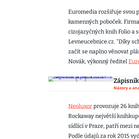
Euromedia rozšiřuje svou p
kamenných poboček. Firma k
cizojazyčných knih Folio a
Levneucebnice.cz. "Díky sc
začít se naplno věnovat plá
Novák, výkonný ředitel
Eur
Zápisník
Názory a ana
Neoluxor
provozuje 26 knih
Rockaway největší knihkupe
sídlící v Praze, patří mezi
Podle údajů za rok 2015 vyda