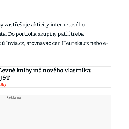
y zastřešuje aktivity internetového
a. Do portfolia skupiny patří třeba
dů Invia.cz, srovnávač cen Heureka.cz nebo e-
Levné knihy má nového vlastníka:
 J&T
užby