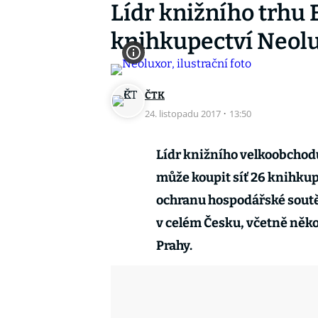
Lídr knižního trhu
knihkupectví Neol
ČTK
24. listopadu 2017
·
13:50
Lídr knižního velkoobcho
může koupit síť 26 knihkup
ochranu hospodářské soutě
v celém Česku, včetně něko
Prahy.