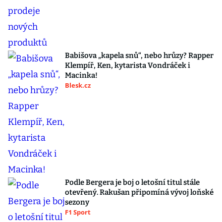
Babišova „kapela snů“, nebo hrůzy? Rapper
Klempíř, Ken, kytarista Vondráček i
Macinka!
Blesk.cz
Podle Bergera je boj o letošní titul stále
otevřený. Rakušan připomíná vývoj loňské
sezony
F1 Sport