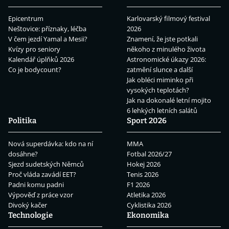
Epicentrum
Karlovarský filmový festival
Neštovice: příznaky, léčba
2026
V čem jezdí Yamal a Mesii?
Znamení, že jste potkali
Kvízy pro seniory
někoho z minulého života
Kalendář úplňků 2026
Astronomické úkazy 2026:
Co je bodycount?
zatmění slunce a další
Jak obléci miminko při
vysokých teplotách?
Jak na dokonalé letní mojito
6 lehkých letních salátů
Politika
Sport 2026
Nová superdávka: kdo na ní
MMA
dosáhne?
Fotbal 2026/27
Sjezd sudetských Němců
Hokej 2026
Proč vláda zavádí EET?
Tenis 2026
Padni komu padni
F1 2026
Výpověď z práce vzor
Atletika 2026
Divoký kačer
Cyklistika 2026
Technologie
Ekonomika