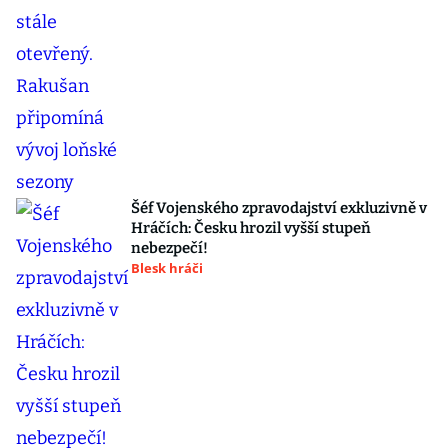
Šéf Vojenského zpravodajství exkluzivně v
Hráčích: Česku hrozil vyšší stupeň
nebezpečí!
Blesk hráči