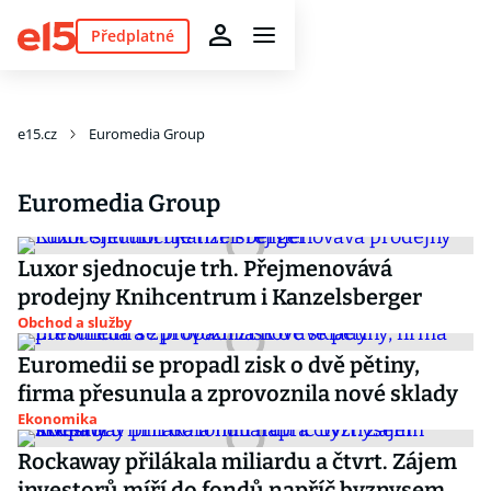
Předplatné
e15.cz
Euromedia Group
Euromedia Group
Luxor sjednocuje trh. Přejmenovává
prodejny Knihcentrum i Kanzelsberger
Obchod a služby
Euromedii se propadl zisk o dvě pětiny,
firma přesunula a zprovoznila nové sklady
Ekonomika
Rockaway přilákala miliardu a čtvrt. Zájem
investorů míří do fondů napříč byznysem