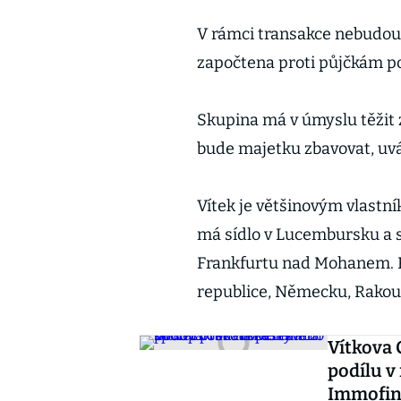
V rámci transakce nebudou
započtena proti půjčkám po
Skupina má v úmyslu těžit z
bude majetku zbavovat, uvád
Vítek je většinovým vlastn
má sídlo v Lucembursku a s
Frankfurtu nad Mohanem. F
republice, Německu, Rakousk
Vítkova 
podílu v
Immofin