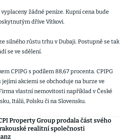
 vyplaceny žádné peníze. Kupní cena bude
skytnutým dříve Vítkovi.
e silného růstu trhu v Dubaji. Postupně se tak
í se ve sdělení.
íkem CPIPG s podílem 88,67 procenta. CPIPG
 jejími akciemi se obchoduje na burze ve
irma vlastní nemovitosti například v České
u, Itálii, Polsku či na Slovensku.
CPI Property Group prodala část svého
 rakouské realitní společnosti
anz