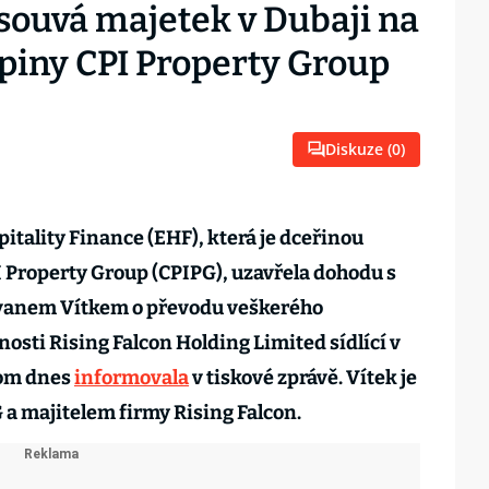
souvá majetek v Dubaji na
piny CPI Property Group
Diskuze (
0
)
tality Finance (EHF), která je dceřinou
I Property Group (CPIPG), uzavřela dohodu s
vanem Vítkem o převodu veškerého
osti Rising Falcon Holding Limited sídlící v
tom dnes
informovala
v tiskové zprávě. Vítek je
a majitelem firmy Rising Falcon.