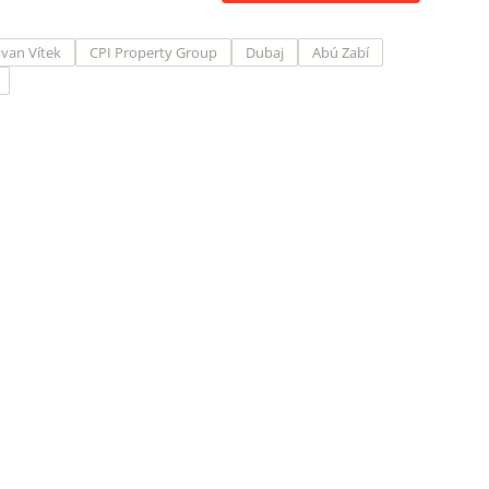
van Vítek
CPI Property Group
Dubaj
Abú Zabí