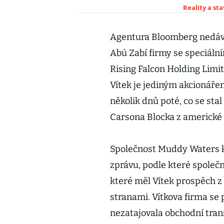
Reality a st
Agentura Bloomberg nedávno
Abú Zabí firmy se speciální
Rising Falcon Holding Limi
Vítek je jediným akcionářem
několik dnů poté, co se st
Carsona Blocka z americké
Společnost Muddy Waters k
zprávu, podle které společ
které měl Vítek prospěch z
stranami. Vítkova firma se 
nezatajovala obchodní tran