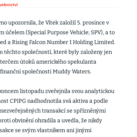
avebnictví
 upozornila, že Vítek založil 5. prosince v
m účelem (Special Purpose Vehicle; SPV), a to
ted a Rising Falcon Number 1 Holding Limited.
 těchto společností, které byly založeny jen
al terčem útoků amerického spekulanta
 finanční společnosti Muddy Waters.
oncem listopadu zveřejnila svou analytickou
nost CPIPG nadhodnotila svá aktiva a podle
 nezveřejněných transakcí se spřízněnými
proti obvinění ohradila a uvedla, že nikdy
sakce se svým vlastníkem ani jinými