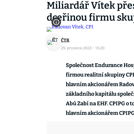
Miliardář Vítek pře
dceřinou firmu sku
ČTK
29. prosince 2023
·
16:20
Společnost Endurance Hospi
firmou realitní skupiny CP
hlavním akcionářem Rado
základního kapitálu společn
Abú Zabí na EHF. CPIPG o 
hlavním akcionářem CPIPG 