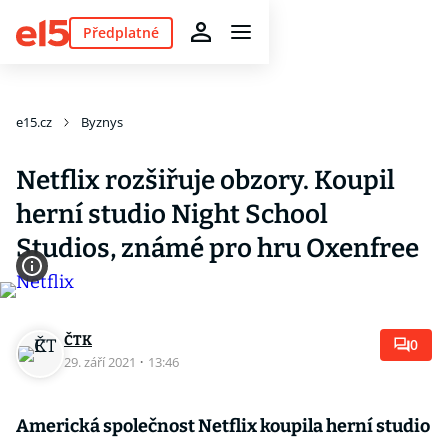
Předplatné
e15.cz
Byznys
Netflix rozšiřuje obzory. Koupil
herní studio Night School
Studios, známé pro hru Oxenfree
ČTK
0
29. září 2021
·
13:46
Americká společnost Netflix koupila herní studio