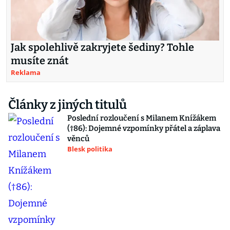
Jak spolehlivě zakryjete šediny? Tohle
musíte znát
Reklama
Články z jiných titulů
Poslední rozloučení s Milanem Knížákem
(†86): Dojemné vzpomínky přátel a záplava
věnců
Blesk politika