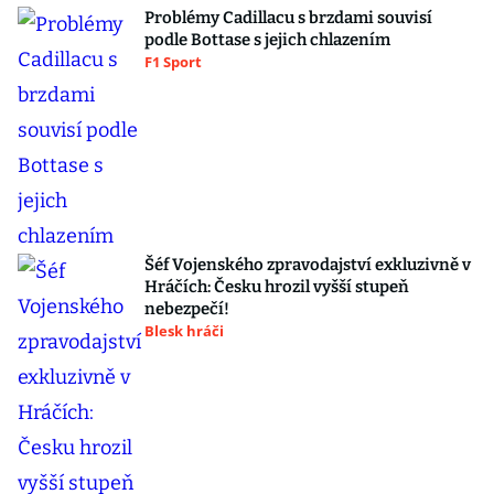
Problémy Cadillacu s brzdami souvisí
podle Bottase s jejich chlazením
F1 Sport
Šéf Vojenského zpravodajství exkluzivně v
Hráčích: Česku hrozil vyšší stupeň
nebezpečí!
Blesk hráči