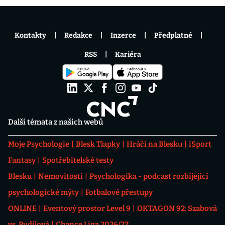
Kontakty
Redakce
Inzerce
Předplatné
RSS
Kariéra
Další témata z našich webů
Moje Psychologie
Blesk Tlapky
Hráči na Blesku
iSport
Fantasy
Spotřebitelské testy
Blesku
Nemovitosti
Psychologika - podcast rozbíjející
psychologické mýty
Fotbalové přestupy
ONLINE
Eventový prostor Level 9
OKTAGON 92: Szabová
vs. Pudilová
Chance Liga 2026/27