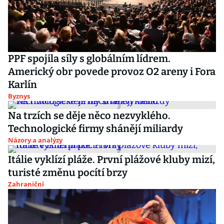
PPF spojila síly s globálním lídrem.
Americký obr povede provoz O2 areny i Fora
Karlín
Byznys
Na trzích se děje něco nezvyklého.
Technologické firmy shánějí miliardy
Názory a analýzy
Itálie vyklízí pláže. První plážové kluby mizí,
turisté změnu pocítí brzy
Zahraniční