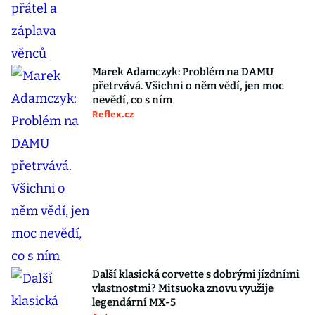
Marek Adamczyk: Problém na DAMU
přetrvává. Všichni o něm vědí, jen moc
nevědí, co s ním
Reflex.cz
Další klasická corvette s dobrými jízdními
vlastnostmi? Mitsuoka znovu využije
legendární MX-5