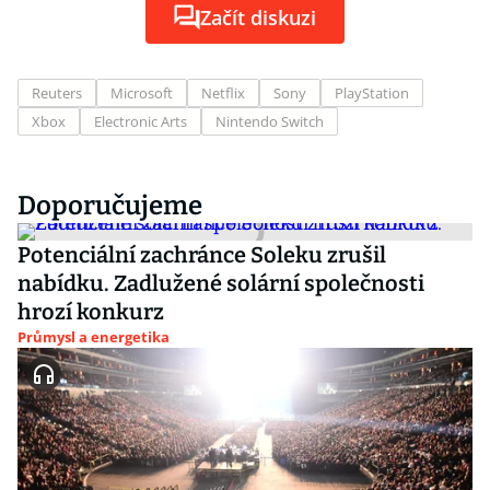
Začít diskuzi
Reuters
Microsoft
Netflix
Sony
PlayStation
Xbox
Electronic Arts
Nintendo Switch
Doporučujeme
Potenciální zachránce Soleku zrušil
nabídku. Zadlužené solární společnosti
hrozí konkurz
Průmysl a energetika