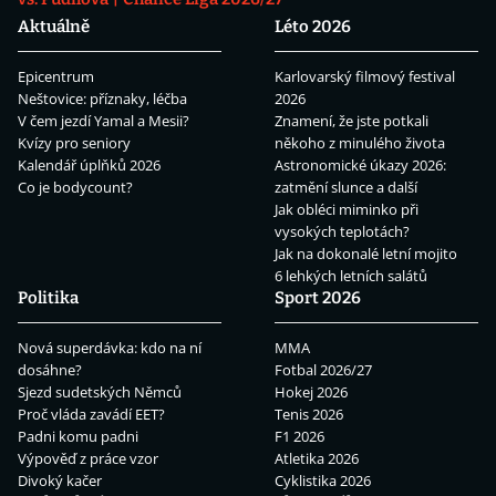
Aktuálně
Léto 2026
Epicentrum
Karlovarský filmový festival
Neštovice: příznaky, léčba
2026
V čem jezdí Yamal a Mesii?
Znamení, že jste potkali
Kvízy pro seniory
někoho z minulého života
Kalendář úplňků 2026
Astronomické úkazy 2026:
Co je bodycount?
zatmění slunce a další
Jak obléci miminko při
vysokých teplotách?
Jak na dokonalé letní mojito
6 lehkých letních salátů
Politika
Sport 2026
Nová superdávka: kdo na ní
MMA
dosáhne?
Fotbal 2026/27
Sjezd sudetských Němců
Hokej 2026
Proč vláda zavádí EET?
Tenis 2026
Padni komu padni
F1 2026
Výpověď z práce vzor
Atletika 2026
Divoký kačer
Cyklistika 2026