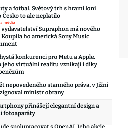
uty a fotbal. Světový trh s hrami loni
o Česko to ale neplatilo
 a média
 vydavatelství Supraphon má nového
. Koupila ho americká Sony Music
inment
hystá konkurenci pro Metu a Apple.
 jeho virtuální realitu vznikají i díky
 penězům
ět nepovedeného stanného práva, v Jižní
ezignoval ministr obrany
rtphony přinášejí elegantní design a
í fotoaparáty
ude spolupracovat s OpenAI. Jeho akcie