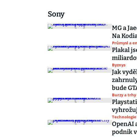
Sony
MG a Jae
Na Kodia
Průmysl a e
Plakal j
miliard
Byznys
Jak vydě
zahrnuly
bude GT
Burzy a trhy
Playstat
vyhrožu
Technologie
OpenAI a
podnik v