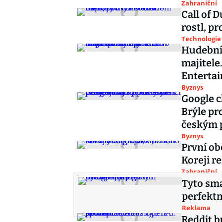
Zahraniční
Call of D
rostl, pr
Technologie
Hudební
majitele
Enterta
Byznys
Google c
Brýle pro
českým
Byznys
První ob
Koreji r
Zahraniční
Tyto sma
perfektn
Reklama
Reddit b