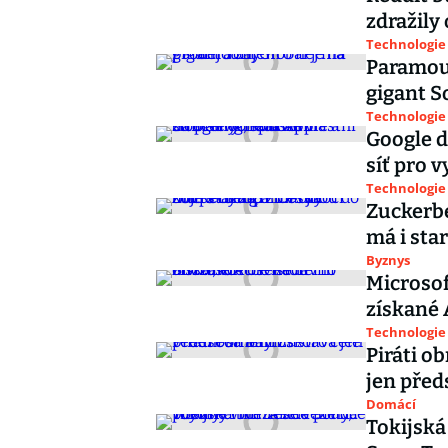
zdražily
Technologie
Paramoun
gigant S
Technologie
Google d
síť pro 
Technologie
Zuckerbe
má i sta
Byznys
Microsof
získané 
Technologie
Piráti o
jen před
Domácí
Tokijská