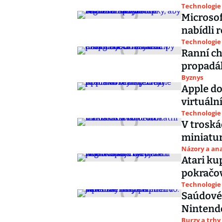
Technologie
Microsof
nabídli 
Technologie
Ranní ch
propadák
Byznys
Apple do
virtuáln
Technologie
V troská
miniatur
Názory a ana
Atari ku
pokračov
Technologie
Saúdové 
Nintendo
Burzy a trhy