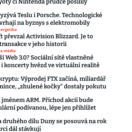
yoty či Nintenda prudce posílily
yzývá Teslu i Porsche. Technologické
 vrhají na byznys s elektromobily
nergetika
 převzal Activision Blizzard. Je to
transakce v jeho historii
 a média
ší Web 3.0? Sociální sítě vlastněné
 i koncerty hvězd ve virtuální realitě
kryptu: Výprodej FTX začíná, miliardář
 mince, „zhulené kočky“ dostaly pokutu
í jménem ARM. Příchod akcií bude
lární podívanou, lépe jen přihlížet
 druhého dílu Duny se posouvá na rok
rci dál stávkují