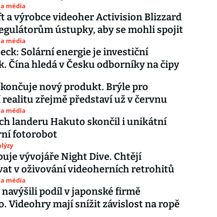
 a média
t a výrobce videoher Activision Blizzard
regulátorům ústupky, aby se mohli spojit
 a média
eck: Solární energie je investiční
. Čína hledá v Česku odborníky na čipy
končuje nový produkt. Brýle pro
í realitu zřejmě představí už v červnu
 a média
ch landeru Hakuto skončil i unikátní
ní fotorobot
lýzy
puje vývojáře Night Dive. Chtějí
at v oživování videoherních retrohitů
 a média
navýšili podíl v japonské firmě
. Videohry mají snížit závislost na ropě