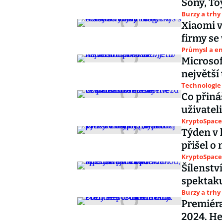
Sony, To
Burzy a trhy
Xiaomi v
firmy se
Průmysl a e
Microsoft
největší 
Technologie
Co přiná
uživateli
KryptoSpace
Týden v 
přišel o
KryptoSpace
Šílenstv
spektaku
Burzy a trhy
Premiéra
2024. He