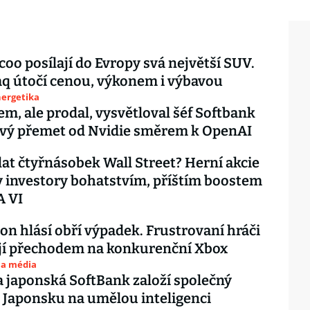
coo posílají do Evropy svá největší SUV.
q útočí cenou, výkonem i výbavou
nergetika
sem, ale prodal, vysvětloval šéf Softbank
ový přemet od Nvidie směrem k OpenAI
lat čtyřnásobek Wall Street? Herní akcie
 investory bohatstvím, příštím boostem
A VI
ion hlásí obří výpadek. Frustrovaní hráči
jí přechodem na konkurenční Xbox
 a média
 japonská SoftBank založí společný
 Japonsku na umělou inteligenci