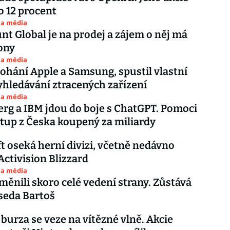
 o 12 procent
 a média
t Global je na prodej a zájem o něj má
ony
 a média
ohání Apple a Samsung, spustil vlastní
vyhledávání ztracených zařízení
 a média
rg a IBM jdou do boje s ChatGPT. Pomoci
rtup z Česka koupený za miliardy
t oseká herní divizi, včetně nedávno
Activision Blizzard
 a média
bměnili skoro celé vedení strany. Zůstává
seda Bartoš
 burza se veze na vítězné vlně. Akcie