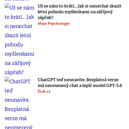
Už se nám to krátí... Jak si nenechat zkazit
letní pohodu myšlenkami na zářijový
zápřah?
Moje Psychologie
ChatGPT teď neunavíte. Bezplatná verze
má neomezený chat a lepší model GPT-5.6
Živě.cz