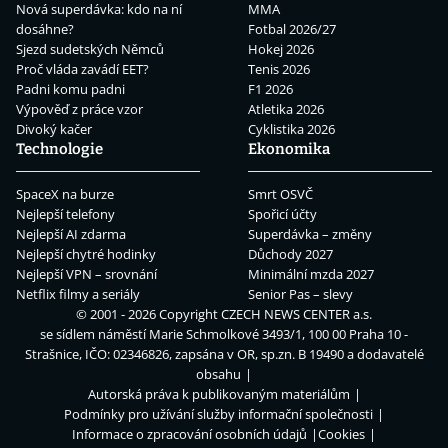
Nová superdávka: kdo na ní
MMA
dosáhne?
Fotbal 2026/27
Sjezd sudetských Němců
Hokej 2026
Proč vláda zavádí EET?
Tenis 2026
Padni komu padni
F1 2026
Výpověď z práce vzor
Atletika 2026
Divoký kačer
Cyklistika 2026
Technologie
Ekonomika
SpaceX na burze
Smrt OSVČ
Nejlepší telefony
Spořicí účty
Nejlepší AI zdarma
Superdávka – změny
Nejlepší chytré hodinky
Důchody 2027
Nejlepší VPN – srovnání
Minimální mzda 2027
Netflix filmy a seriály
Senior Pas – slevy
© 2001 - 2026 Copyright
CZECH NEWS CENTER a.s.
se sídlem náměstí Marie Schmolkové 3493/1, 100 00 Praha 10 -
Strašnice, IČO: 02346826, zapsána v OR, sp.zn. B 19490 a dodavatelé
obsahu
Autorská práva k publikovaným materiálům
Podmínky pro užívání služby informační společnosti
Informace o zpracování osobních údajů
Cookies