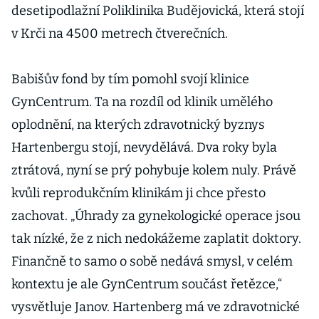
desetipodlažní Poliklinika Budějovická, která stojí
v Krči na 4500 metrech čtverečních.
Babišův fond by tím pomohl svojí klinice
GynCentrum. Ta na rozdíl od klinik umělého
oplodnění, na kterých zdravotnický byznys
Hartenbergu stojí, nevydělává. Dva roky byla
ztrátová, nyní se prý pohybuje kolem nuly. Právě
kvůli reprodukčním klinikám ji chce přesto
zachovat. „Úhrady za gynekologické operace jsou
tak nízké, že z nich nedokážeme zaplatit doktory.
Finančně to samo o sobě nedává smysl, v celém
kontextu je ale GynCentrum součást řetězce,“
vysvětluje Janov. Hartenberg má ve zdravotnické