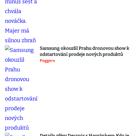
Samsung okouzlil Prahu dronovou show k
odstartování prodeje nových produktů
Poggers
Detaily aféry Decroix s Havránkem: Kdo je