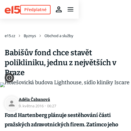
Předplatné
e15.cz
Byznys
Obchod a služby
Babišův fond chce stavět
polikliniku, jednu z největších v
Praze
Adéla Čabanová
9. května 2016
·
06:27
Fond Hartenberg plánuje sestěhování části
pražských zdravotnických firem. Zatímco jeho