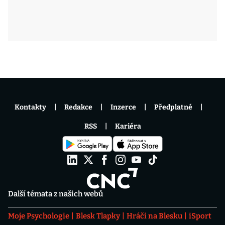
Kontakty
Redakce
Inzerce
Předplatné
RSS
Kariéra
Další témata z našich webů
Moje Psychologie
Blesk Tlapky
Hráči na Blesku
iSport