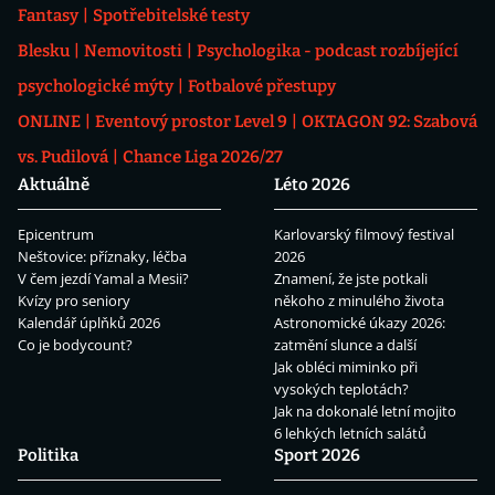
Fantasy
Spotřebitelské testy
Blesku
Nemovitosti
Psychologika - podcast rozbíjející
psychologické mýty
Fotbalové přestupy
ONLINE
Eventový prostor Level 9
OKTAGON 92: Szabová
vs. Pudilová
Chance Liga 2026/27
Aktuálně
Léto 2026
Epicentrum
Karlovarský filmový festival
Neštovice: příznaky, léčba
2026
V čem jezdí Yamal a Mesii?
Znamení, že jste potkali
Kvízy pro seniory
někoho z minulého života
Kalendář úplňků 2026
Astronomické úkazy 2026:
Co je bodycount?
zatmění slunce a další
Jak obléci miminko při
vysokých teplotách?
Jak na dokonalé letní mojito
6 lehkých letních salátů
Politika
Sport 2026