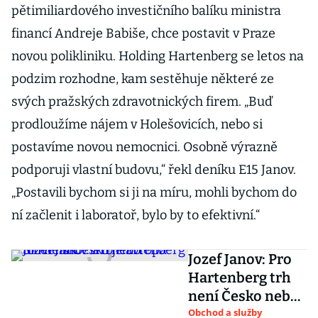
pětimiliardového investičního balíku ministra
financí Andreje Babiše, chce postavit v Praze
novou polikliniku. Holding Hartenberg se letos na
podzim rozhodne, kam sestěhuje některé ze
svých pražských zdravotnických firem. „Buď
prodloužíme nájem v Holešovicích, nebo si
postavíme novou nemocnici. Osobně výrazně
podporuji vlastní budovu,“ řekl deníku E15 Janov.
„Postavili bychom si ji na míru, mohli bychom do
ní začlenit i laboratoř, bylo by to efektivní.“
Jozef Janov: Pro
Hartenberg trh
není Česko nebo
Slovensko. Trh je
Obchod a služby