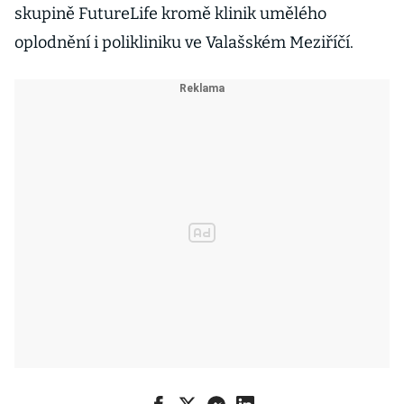
skupině FutureLife kromě klinik umělého
oplodnění i polikliniku ve Valašském Meziříčí.