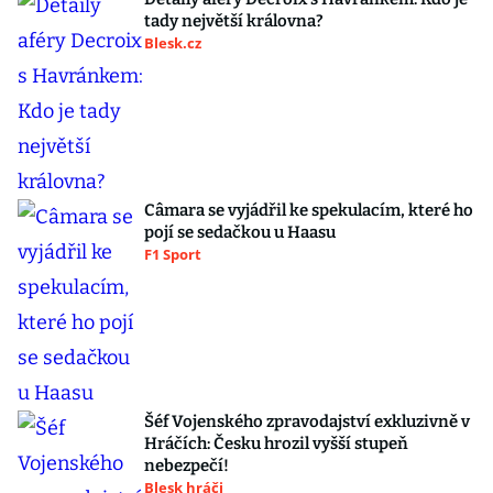
tady největší královna?
Blesk.cz
Câmara se vyjádřil ke spekulacím, které ho
pojí se sedačkou u Haasu
F1 Sport
Šéf Vojenského zpravodajství exkluzivně v
Hráčích: Česku hrozil vyšší stupeň
nebezpečí!
Blesk hráči