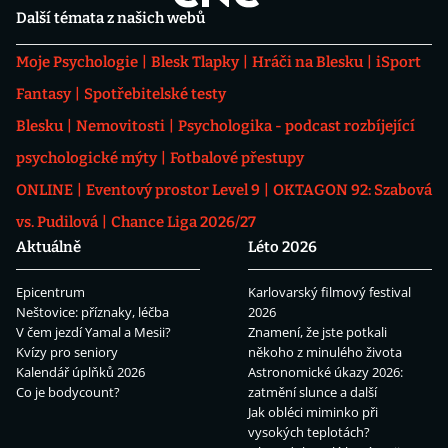
Další témata z našich webů
Moje Psychologie
Blesk Tlapky
Hráči na Blesku
iSport
Fantasy
Spotřebitelské testy
Blesku
Nemovitosti
Psychologika - podcast rozbíjející
psychologické mýty
Fotbalové přestupy
ONLINE
Eventový prostor Level 9
OKTAGON 92: Szabová
vs. Pudilová
Chance Liga 2026/27
Aktuálně
Léto 2026
Epicentrum
Karlovarský filmový festival
Neštovice: příznaky, léčba
2026
V čem jezdí Yamal a Mesii?
Znamení, že jste potkali
Kvízy pro seniory
někoho z minulého života
Kalendář úplňků 2026
Astronomické úkazy 2026:
Co je bodycount?
zatmění slunce a další
Jak obléci miminko při
vysokých teplotách?