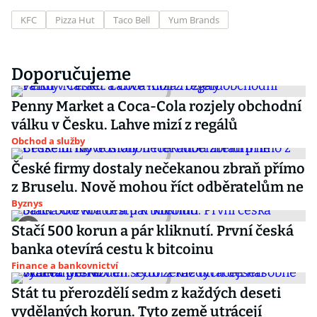
KFC
Pizza Hut
Taco Bell
Yum Brands
Doporučujeme
Penny Market a Coca-Cola rozjely obchodní
válku v Česku. Lahve mizí z regálů
Obchod a služby
České firmy dostaly nečekanou zbraň přímo
z Bruselu. Nově mohou říct odběratelům ne
Byznys
Stačí 500 korun a pár kliknutí. První česká
banka otevírá cestu k bitcoinu
Finance a bankovnictví
Stát tu přerozdělí sedm z každých deseti
vydělaných korun. Tyto země utrácejí