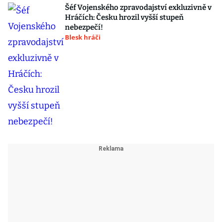
Šéf Vojenského zpravodajství exkluzivně v
Hráčích: Česku hrozil vyšší stupeň
nebezpečí!
Blesk hráči