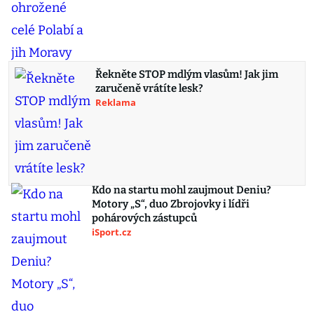
Řekněte STOP mdlým vlasům! Jak jim
zaručeně vrátíte lesk?
Reklama
Kdo na startu mohl zaujmout Deniu?
Motory „S“, duo Zbrojovky i lídři
pohárových zástupců
iSport.cz