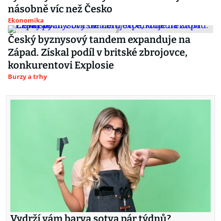
násobně víc než Česko
Ekonomika
Český byznysový tandem expanduje na
Západ. Získal podíl v britské zbrojovce,
konkurentovi Explosie
Burzy a trhy
Vydrží vám barva sotva pár týdnů?