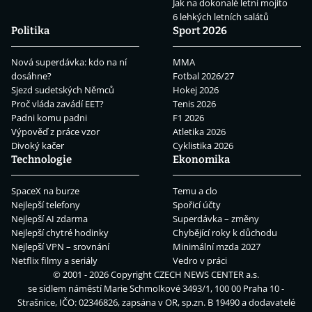
Jak na dokonalé letní mojito
6 lehkých letních salátů
Politika
Sport 2026
Nová superdávka: kdo na ní
MMA
dosáhne?
Fotbal 2026/27
Sjezd sudetských Němců
Hokej 2026
Proč vláda zavádí EET?
Tenis 2026
Padni komu padni
F1 2026
Výpověď z práce vzor
Atletika 2026
Divoký kačer
Cyklistika 2026
Technologie
Ekonomika
SpaceX na burze
Temu a clo
Nejlepší telefony
Spořicí účty
Nejlepší AI zdarma
Superdávka – změny
Nejlepší chytré hodinky
Chybějící roky k důchodu
Nejlepší VPN – srovnání
Minimální mzda 2027
Netflix filmy a seriály
Vedro v práci
© 2001 - 2026 Copyright
CZECH NEWS CENTER a.s.
se sídlem náměstí Marie Schmolkové 3493/1, 100 00 Praha 10 -
Strašnice, IČO: 02346826, zapsána v OR, sp.zn. B 19490 a dodavatelé