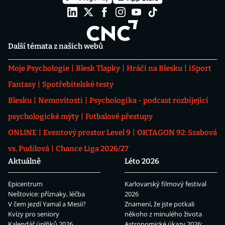
Další témata z našich webů
Moje Psychologie
Blesk Tlapky
Hráči na Blesku
iSport
Fantasy
Spotřebitelské testy
Blesku
Nemovitosti
Psychologika - podcast rozbíjející
psychologické mýty
Fotbalové přestupy
ONLINE
Eventový prostor Level 9
OKTAGON 92: Szabová
vs. Pudilová
Chance Liga 2026/27
Aktuálně
Léto 2026
Epicentrum
Karlovarský filmový festival
Neštovice: příznaky, léčba
2026
V čem jezdí Yamal a Mesii?
Znamení, že jste potkali
Kvízy pro seniory
někoho z minulého života
Kalendář úplňků 2026
Astronomické úkazy 2026: