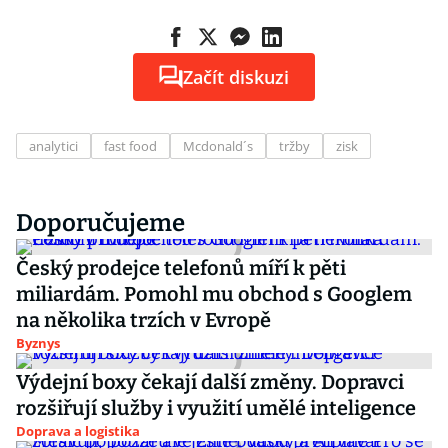
Začít diskuzi
analytici
fast food
Mcdonald´s
tržby
zisk
Doporučujeme
Český prodejce telefonů míří k pěti
miliardám. Pomohl mu obchod s Googlem
na několika trzích v Evropě
Byznys
Výdejní boxy čekají další změny. Dopravci
rozšiřují služby i využití umělé inteligence
Doprava a logistika