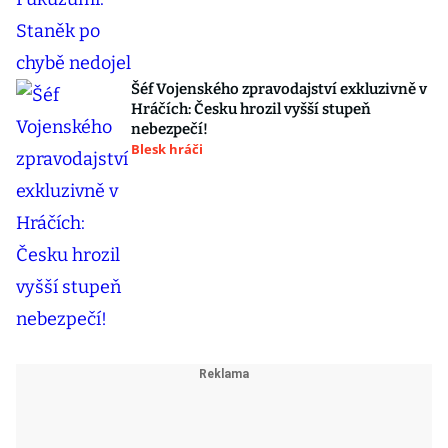
Šéf Vojenského zpravodajství exkluzivně v
Hráčích: Česku hrozil vyšší stupeň
nebezpečí!
Blesk hráči