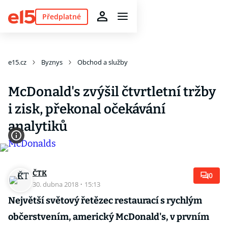
Předplatné
e15.cz
Byznys
Obchod a služby
McDonald's zvýšil čtvrtletní tržby
i zisk, překonal očekávání
analytiků
ČTK
0
30. dubna 2018
·
15:13
Největší světový řetězec restaurací s rychlým
občerstvením, americký McDonald's, v prvním