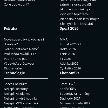
Co je bodycount?
zatmění slunce a další
Jak obléci miminko při
vysokých teplotách?
Jak na dokonalé letní mojito
6 lehkých letních salátů
Politika
Sport 2026
Nová superdávka: kdo na ní
MMA
dosáhne?
Fotbal 2026/27
Sjezd sudetských Němců
Hokej 2026
Proč vláda zavádí EET?
Tenis 2026
Padni komu padni
F1 2026
Výpověď z práce vzor
Atletika 2026
Divoký kačer
Cyklistika 2026
Technologie
Ekonomika
SpaceX na burze
Smrt OSVČ
Nejlepší telefony
Spořicí účty
Nejlepší AI zdarma
Superdávka – změny
Nejlepší chytré hodinky
Důchody 2027
Nejlepší VPN – srovnání
Minimální mzda 2027
Netflix filmy a seriály
Senior Pas – slevy