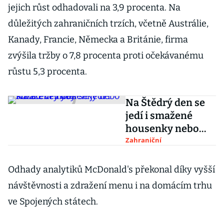
jejich růst odhadovali na 3,9 procenta. Na
důležitých zahraničních trzích, včetně Austrálie,
Kanady, Francie, Německa a Británie, firma
zvýšila tržby o 7,8 procenta proti očekávanému
růstu 5,3 procenta.
Na Štědrý den se
jedí i smažené
housenky nebo
kůže z velryby
Zahraniční
Odhady analytiků McDonald's překonal díky vyšší
návštěvnosti a zdražení menu i na domácím trhu
ve Spojených státech.