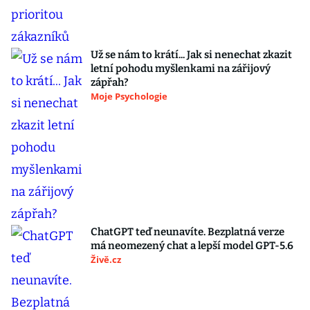
Už se nám to krátí... Jak si nenechat zkazit
letní pohodu myšlenkami na zářijový
zápřah?
Moje Psychologie
ChatGPT teď neunavíte. Bezplatná verze
má neomezený chat a lepší model GPT-5.6
Živě.cz