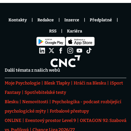
Kontakty
Redakce
Inzerce
Předplatné
RSS
Kariéra
Další témata z našich webů
Moje Psychologie
Blesk Tlapky
Hráči na Blesku
iSport
Fantasy
Spotřebitelské testy
Blesku
Nemovitosti
Psychologika - podcast rozbíjející
psychologické mýty
Fotbalové přestupy
ONLINE
Eventový prostor Level 9
OKTAGON 92: Szabová
vs. Pudilová
Chance Liga 2026/27