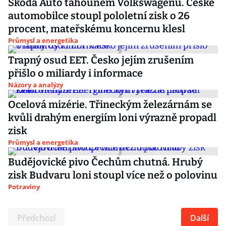
Škoda Auto tahounem Volkswagenu. České
automobilce stoupl pololetní zisk o 26
procent, mateřskému koncernu klesl
Průmysl a energetika
Trapný osud EET. Česko jejím zrušením
přišlo o miliardy i informace
Názory a analýzy
Ocelová mizérie. Třineckým železárnám se
kvůli drahým energiím loni výrazně propadl
zisk
Průmysl a energetika
Budějovické pivo Čechům chutná. Hrubý
zisk Budvaru loni stoupl více než o polovinu
Potraviny
Předchozí
Další