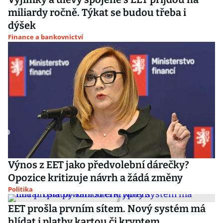
miliardy ročně. Týkat se budou třeba i
dýšek
Finance a bankovnictví
Výnos z EET jako předvolební dárečky?
Opozice kritizuje návrh a žádá změny
Politika
EET prošla prvním sítem. Nový systém má
hlídat i platby kartou či kryptem