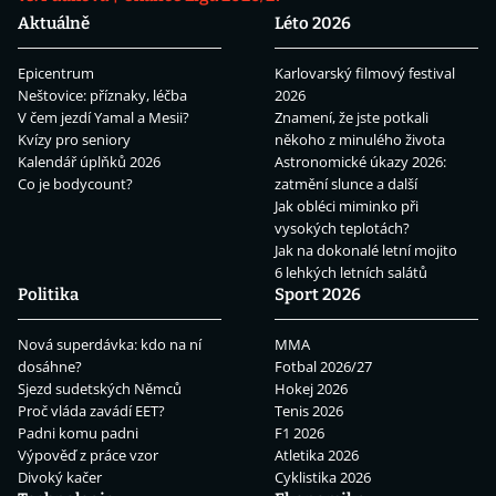
Aktuálně
Léto 2026
Epicentrum
Karlovarský filmový festival
Neštovice: příznaky, léčba
2026
V čem jezdí Yamal a Mesii?
Znamení, že jste potkali
Kvízy pro seniory
někoho z minulého života
Kalendář úplňků 2026
Astronomické úkazy 2026:
Co je bodycount?
zatmění slunce a další
Jak obléci miminko při
vysokých teplotách?
Jak na dokonalé letní mojito
6 lehkých letních salátů
Politika
Sport 2026
Nová superdávka: kdo na ní
MMA
dosáhne?
Fotbal 2026/27
Sjezd sudetských Němců
Hokej 2026
Proč vláda zavádí EET?
Tenis 2026
Padni komu padni
F1 2026
Výpověď z práce vzor
Atletika 2026
Divoký kačer
Cyklistika 2026