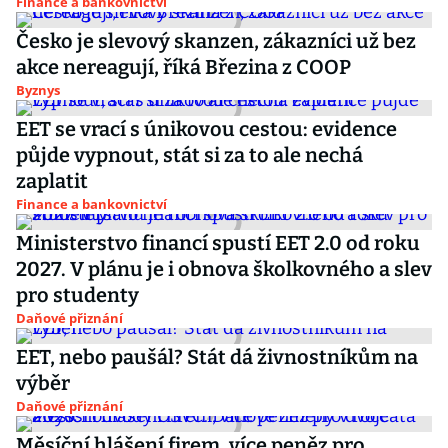
Finance a bankovnictví
Česko je slevový skanzen, zákazníci už bez
akce nereagují, říká Březina z COOP
Byznys
EET se vrací s únikovou cestou: evidence
půjde vypnout, stát si za to ale nechá
zaplatit
Finance a bankovnictví
Ministerstvo financí spustí EET 2.0 od roku
2027. V plánu je i obnova školkovného a slev
pro studenty
Daňové přiznání
EET, nebo paušál? Stát dá živnostníkům na
výběr
Daňové přiznání
Měsíční hlášení firem, více peněz pro