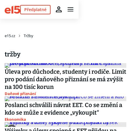
Předplatné
e15.cz
Tržby
tržby
Úleva pro důchodce, studenty i rodiče. Limit
pro podání daňového přiznání se má zvýšit
na 100 tisíc korun
Daňové přiznání
Poslanci schválili návrat EET. Co se změní a
kdo se může z evidence „vykoupit“
Ekonomika
Výjimky a úlevy spojené s EET přijdou na