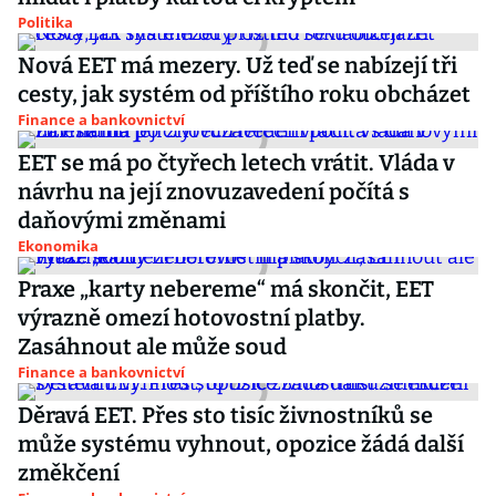
Politika
Nová EET má mezery. Už teď se nabízejí tři
cesty, jak systém od příštího roku obcházet
Finance a bankovnictví
EET se má po čtyřech letech vrátit. Vláda v
návrhu na její znovuzavedení počítá s
daňovými změnami
Ekonomika
Praxe „karty nebereme“ má skončit, EET
výrazně omezí hotovostní platby.
Zasáhnout ale může soud
Finance a bankovnictví
Děravá EET. Přes sto tisíc živnostníků se
může systému vyhnout, opozice žádá další
změkčení