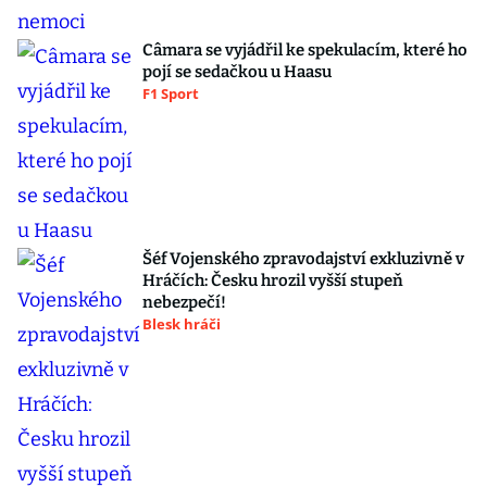
Câmara se vyjádřil ke spekulacím, které ho
pojí se sedačkou u Haasu
F1 Sport
Šéf Vojenského zpravodajství exkluzivně v
Hráčích: Česku hrozil vyšší stupeň
nebezpečí!
Blesk hráči