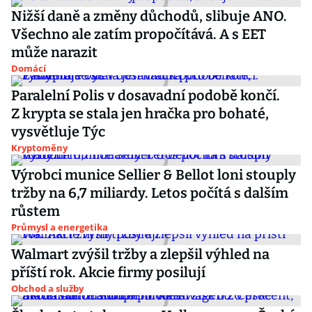
Nižší daně a změny důchodů, slibuje ANO.
Všechno ale zatím propočítává. A s EET
může narazit
Domácí
Paralelní Polis v dosavadní podobě končí.
Z krypta se stala jen hračka pro bohaté,
vysvětluje Týc
Kryptoměny
Výrobci munice Sellier & Bellot loni stouply
tržby na 6,7 miliardy. Letos počítá s dalším
růstem
Průmysl a energetika
Walmart zvýšil tržby a zlepšil výhled na
příští rok. Akcie firmy posilují
Obchod a služby