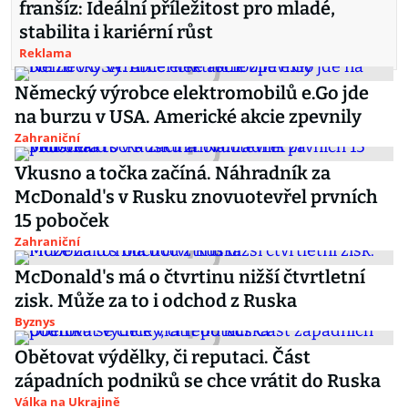
franšíz: Ideální příležitost pro mladé,
stabilita i kariérní růst
Reklama
Německý výrobce elektromobilů e.Go jde
na burzu v USA. Americké akcie zpevnily
Zahraniční
Vkusno a točka začíná. Náhradník za
McDonald's v Rusku znovuotevřel prvních
15 poboček
Zahraniční
McDonald's má o čtvrtinu nižší čtvrtletní
zisk. Může za to i odchod z Ruska
Byznys
Obětovat výdělky, či reputaci. Část
západních podniků se chce vrátit do Ruska
Válka na Ukrajině