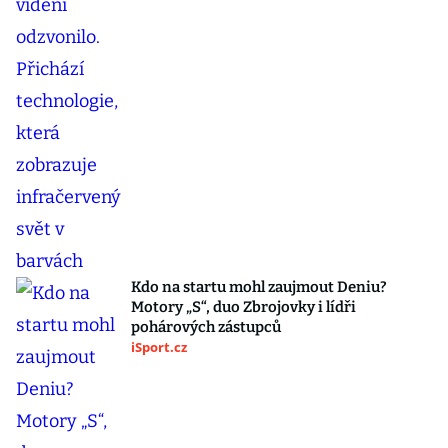
Kdo na startu mohl zaujmout Deniu?
Motory „S“, duo Zbrojovky i lídři
pohárových zástupců
iSport.cz