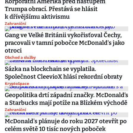
Korporátní Amerika před nástupem
Trumpa obrací. Přestává se hlásit
k dřívějšímu aktivismu
Zahraniční
Gang ve Velké Británii vykořisťoval Čechy,
pracovali v tamní pobočce McDonald's jako
otroci
Obchod a služby
Sázka na blockchain se vyplatila.
Společnost CleevioX hlásí rekordní obraty
KryptoSpace
Geopolitika drtí západní značky. McDonald’s
a Starbucks mají potíže na Blízkém východě
Zahraniční
McDonald's plánuje do roku 2027 otevřít po
celém světě 10 tisíc nových poboček