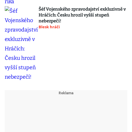
Šéf Vojenského zpravodajství exkluzivně v
Hráčích: Česku hrozil vyšší stupeň
nebezpečí!
Blesk hráči