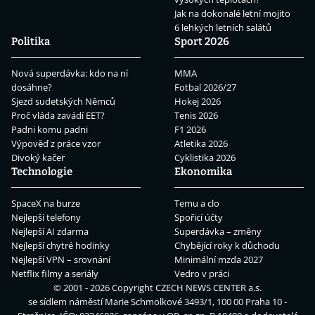
Jak na dokonalé letní mojito
6 lehkých letních salátů
Politika
Sport 2026
Nová superdávka: kdo na ní
MMA
dosáhne?
Fotbal 2026/27
Sjezd sudetských Němců
Hokej 2026
Proč vláda zavádí EET?
Tenis 2026
Padni komu padni
F1 2026
Výpověď z práce vzor
Atletika 2026
Divoký kačer
Cyklistika 2026
Technologie
Ekonomika
SpaceX na burze
Temu a clo
Nejlepší telefony
Spořicí účty
Nejlepší AI zdarma
Superdávka – změny
Nejlepší chytré hodinky
Chybějící roky k důchodu
Nejlepší VPN – srovnání
Minimální mzda 2027
Netflix filmy a seriály
Vedro v práci
© 2001 - 2026 Copyright
CZECH NEWS CENTER a.s.
se sídlem náměstí Marie Schmolkové 3493/1, 100 00 Praha 10 -