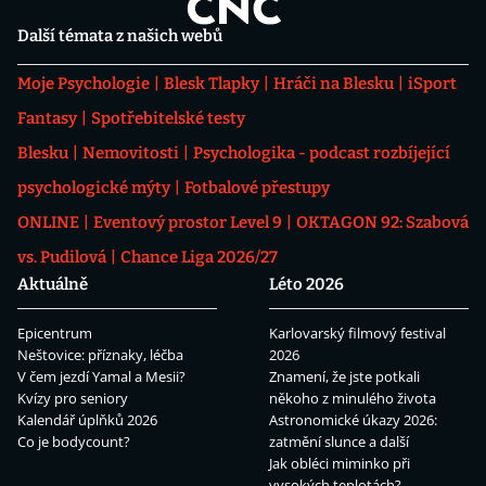
Další témata z našich webů
Moje Psychologie
Blesk Tlapky
Hráči na Blesku
iSport
Fantasy
Spotřebitelské testy
Blesku
Nemovitosti
Psychologika - podcast rozbíjející
psychologické mýty
Fotbalové přestupy
ONLINE
Eventový prostor Level 9
OKTAGON 92: Szabová
vs. Pudilová
Chance Liga 2026/27
Aktuálně
Léto 2026
Epicentrum
Karlovarský filmový festival
Neštovice: příznaky, léčba
2026
V čem jezdí Yamal a Mesii?
Znamení, že jste potkali
Kvízy pro seniory
někoho z minulého života
Kalendář úplňků 2026
Astronomické úkazy 2026:
Co je bodycount?
zatmění slunce a další
Jak obléci miminko při
vysokých teplotách?