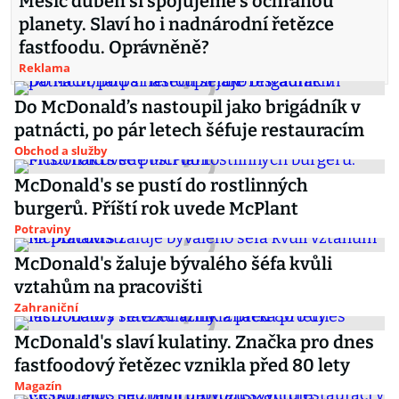
Měsíc duben si spojujeme s ochranou
planety. Slaví ho i nadnárodní řetězce
fastfoodu. Oprávněně?
Reklama
Do McDonald’s nastoupil jako brigádník v
patnácti, po pár letech šéfuje restauracím
Obchod a služby
McDonald's se pustí do rostlinných
burgerů. Příští rok uvede McPlant
Potraviny
McDonald's žaluje bývalého šéfa kvůli
vztahům na pracovišti
Zahraniční
McDonald's slaví kulatiny. Značka pro dnes
fastfoodový řetězec vznikla před 80 lety
Magazín