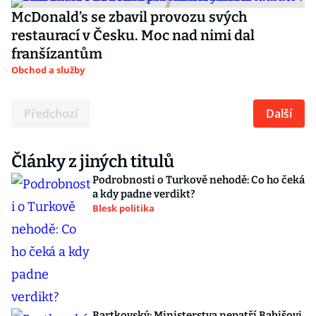
McDonald’s se zbavil provozu svých
restaurací v Česku. Moc nad nimi dal
franšízantům
Obchod a služby
Předchozí
Další
Články z jiných titulů
Podrobnosti o Turkově nehodě: Co ho čeká
a kdy padne verdikt?
Blesk politika
Bartkovský: Ministerstva nepatří Babišovi,