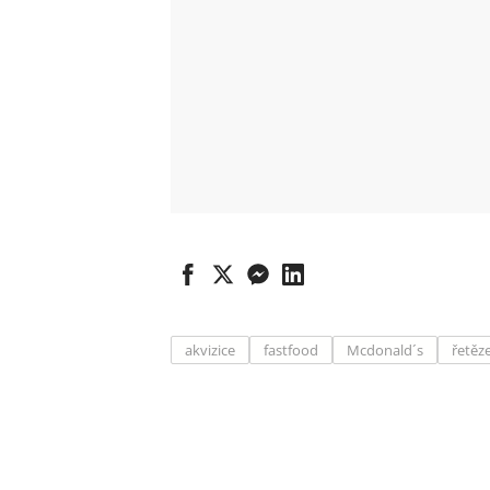
akvizice
fastfood
Mcdonald´s
řetěz