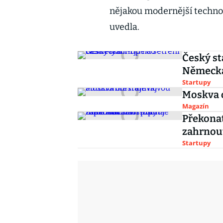
nějakou modernější technolo
uvedla.
Český st
Německ
Startupy
Moskva 
Magazín
Překonat
zahrnout
Startupy