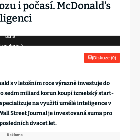
ozu i počasí. McDonald's
ligenci
3
togalerie
Diskuze (
0
)
ld’s v letošním roce výrazně investuje do
ro sedm miliard korun koupí izraelský start-
specializuje na využití umělé inteligence v
Wall Street Journal je investovaná suma pro
posledních dvacet let.