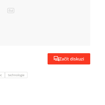
Začít diskuzi
ec
technologie