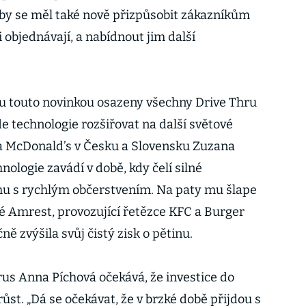
by se měl také nově přizpůsobit zákazníkům
i objednávají, a nabídnout jim další
u touto novinkou osazeny všechny Drive Thru
e technologie rozšiřovat na další světové
 za McDonald’s v Česku a Slovensku Zuzana
ologie zavádí v době, kdy čelí silné
u s rychlým občerstvením. Na paty mu šlape
 Amrest, provozující řetězce KFC a Burger
ě zvýšila svůj čistý zisk o pětinu.
rus Anna Píchová očekává, že investice do
ůst. „Dá se očekávat, že v brzké době přijdou s