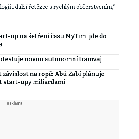
gií i další řetězce s rychlým občerstvením,“
art-up na šetření času MyTimi jde do
a
otestuje novou autonomní tramvaj
 závislost na ropě: Abú Zabí plánuje
 start-upy miliardami