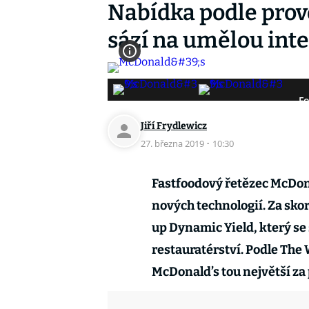
Nabídka podle prov
sází na umělou inte
Fo
Jiří Frydlewicz
27. března 2019
·
10:30
Fastfoodový řetězec McDona
nových technologií. Za sko
up Dynamic Yield, který se 
restauratérství. Podle The 
McDonald’s tou největší za 