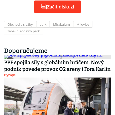
Začít diskuzi
Obchod a služby
park
Mirakulum
Milovice
zábavní rodinný park
Doporučujeme
PPF spojila síly s globálním hráčem. Nový
podnik povede provoz O2 areny i Fora Karlín
Byznys