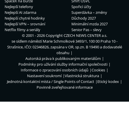
SpaceX na burze
Smrt OSVČ
Nejlepší telefony
Spořicí účty
Nejlepší AI zdarma
Superdávka – změny
Nejlepší chytré hodinky
Důchody 2027
Nejlepší VPN – srovnání
Minimální mzda 2027
Netflix filmy a seriály
Senior Pas – slevy
© 2001 - 2026 Copyright
CZECH NEWS CENTER a.s.
se sídlem náměstí Marie Schmolkové 3493/1, 100 00 Praha 10 -
Strašnice, IČO: 02346826, zapsána v OR, sp.zn. B 19490 a dodavatelé
obsahu
Autorská práva k publikovaným materiálům
Podmínky pro užívání služby informační společnosti
Informace o zpracování osobních údajů
Cookies
Nastavení soukromí
Vlastnická struktura
Jednotná kontaktní místa / Single Points of Contact
Etický kodex
Povinně zveřejňované informace