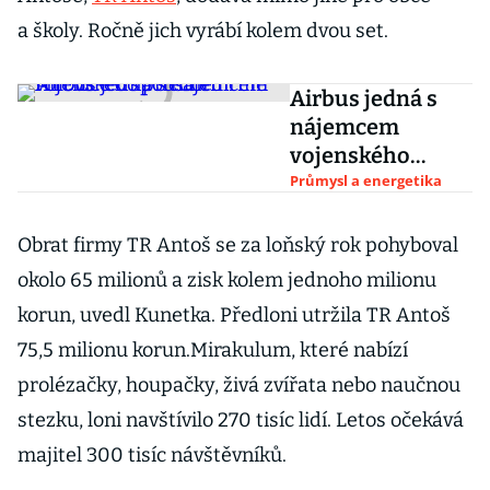
a školy. Ročně jich vyrábí kolem dvou set.
Airbus jedná s
nájemcem
vojenského
prostoru
Průmysl a energetika
Milovice o
společné firmě
Obrat firmy TR Antoš se za loňský rok pohyboval
okolo 65 milionů a zisk kolem jednoho milionu
korun, uvedl Kunetka. Předloni utržila TR Antoš
75,5 milionu korun.Mirakulum, které nabízí
prolézačky, houpačky, živá zvířata nebo naučnou
stezku, loni navštívilo 270 tisíc lidí. Letos očekává
majitel 300 tisíc návštěvníků.