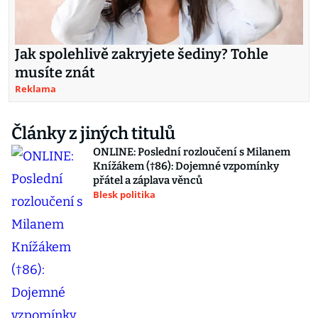
Jak spolehlivě zakryjete šediny? Tohle
musíte znát
Reklama
Články z jiných titulů
ONLINE: Poslední rozloučení s Milanem
Knížákem (†86): Dojemné vzpomínky
přátel a záplava věnců
Blesk politika