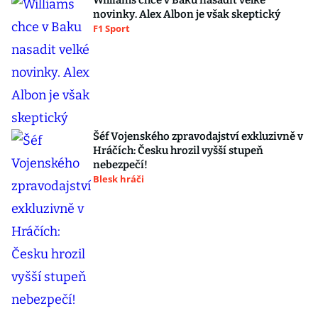
Williams chce v Baku nasadit velké
novinky. Alex Albon je však skeptický
F1 Sport
Šéf Vojenského zpravodajství exkluzivně v
Hráčích: Česku hrozil vyšší stupeň
nebezpečí!
Blesk hráči