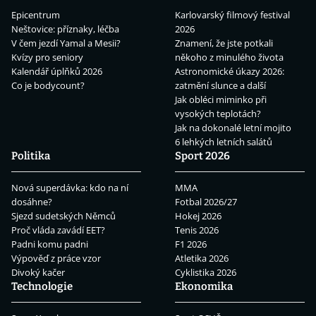
Epicentrum
Karlovarský filmový festival
Neštovice: příznaky, léčba
2026
V čem jezdí Yamal a Mesii?
Znamení, že jste potkali
Kvízy pro seniory
někoho z minulého života
Kalendář úplňků 2026
Astronomické úkazy 2026:
Co je bodycount?
zatmění slunce a další
Jak obléci miminko při
vysokých teplotách?
Jak na dokonalé letní mojito
6 lehkých letních salátů
Politika
Sport 2026
Nová superdávka: kdo na ní
MMA
dosáhne?
Fotbal 2026/27
Sjezd sudetských Němců
Hokej 2026
Proč vláda zavádí EET?
Tenis 2026
Padni komu padni
F1 2026
Výpověď z práce vzor
Atletika 2026
Divoký kačer
Cyklistika 2026
Technologie
Ekonomika