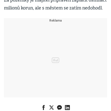
Za pozemky je majitel připraven zaplatit osmnáct
milionů korun, ale s městem se zatím nedohodl.