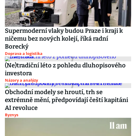
Supermoderní vlaky budou Praze i kraji k
ničemu bez nových kolejí, říká radní
Borecký
Doprava a logistika
(Ne)tradiční léto z pohledu dluhopisového
investora
Názory a analýzy
Obchodní modely se hroutí, trh se
extrémně mění, předpovídají čeští kapitáni
AI revoluce
Byznys