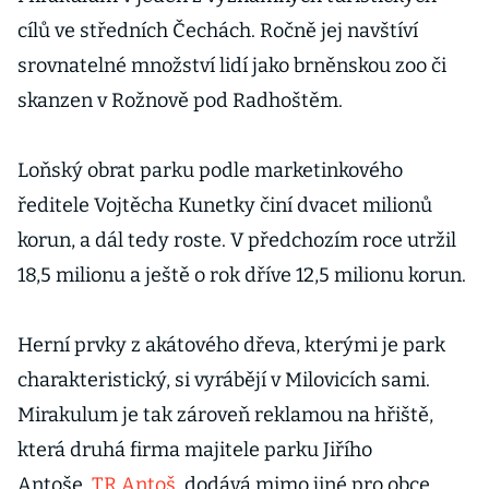
cílů ve středních Čechách. Ročně jej navštíví
srovnatelné množství lidí jako brněnskou zoo či
skanzen v Rožnově pod Radhoštěm.
Loňský obrat parku podle marketinkového
ředitele Vojtěcha Kunetky činí dvacet milionů
korun, a dál tedy roste. V předchozím roce utržil
18,5 milionu a ještě o rok dříve 12,5 milionu korun.
Herní prvky z akátového dřeva, kterými je park
charakteristický, si vyrábějí v Milovicích sami.
Mirakulum je tak zároveň reklamou na hřiště,
která druhá firma majitele parku Jiřího
Antoše,
TR Antoš
, dodává mimo jiné pro obce