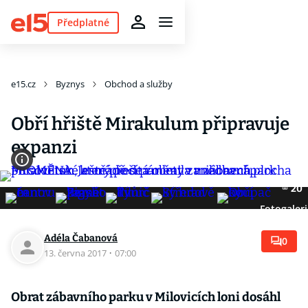
Předplatné
e15.cz
Byznys
Obchod a služby
Obří hřiště Mirakulum připravuje
expanzi
20
Fotogaleri
Adéla Čabanová
0
13. června 2017
·
07:00
Obrat zábavního parku v Milovicích loni dosáhl