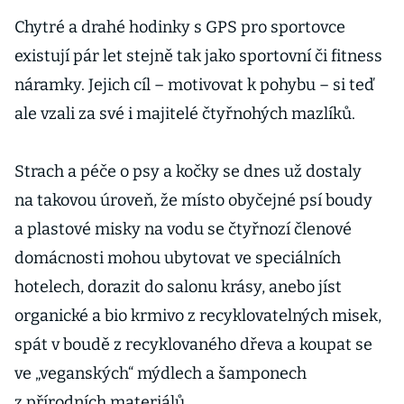
Chytré a drahé hodinky s GPS pro sportovce
existují pár let stejně tak jako sportovní či fitness
náramky. Jejich cíl – motivovat k pohybu – si teď
ale vzali za své i majitelé čtyřnohých mazlíků.
Strach a péče o psy a kočky se dnes už dostaly
na takovou úroveň, že místo obyčejné psí boudy
a plastové misky na vodu se čtyřnozí členové
domácnosti mohou ubytovat ve speciálních
hotelech, dorazit do salonu krásy, anebo jíst
organické a bio krmivo z recyklovatelných misek,
spát v boudě z recyklovaného dřeva a koupat se
ve „veganských“ mýdlech a šamponech
z přírodních materiálů.