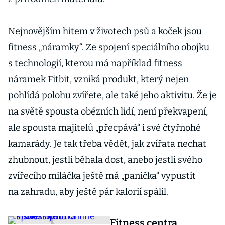
Nejnovějším hitem v životech psů a koček jsou
fitness „náramky“. Ze spojení speciálního obojku
s technologií, kterou má například fitness
náramek Fitbit, vzniká produkt, který nejen
pohlídá polohu zvířete, ale také jeho aktivitu. Že je
na světě spousta obézních lidí, není překvapení,
ale spousta majitelů „přecpává“ i své čtyřnohé
kamarády. Je tak třeba vědět, jak zvířata nechat
zhubnout, jestli běhala dost, anebo jestli svého
zvířecího miláčka ještě má „panička“ vypustit
na zahradu, aby ještě pár kalorií spálil.
Fitness centra