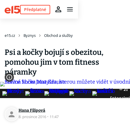
Předplatné
e15.cz
Byznys
Obchod a služby
Psi a kočky bojují s obezitou,
pomohou jim v tom fitness
náramky
21
Fotogaler
Hana Filipová
8. prosince 2016
·
11:47