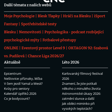
Další témata z našich webů
Moje Psychologie
Blesk Tlapky
Hráči na Blesku
iSport
Fantasy
Spotřebitelské testy
Blesku
Nemovitosti
Psychologika - podcast rozbíjející
psychologické mýty
Fotbalové přestupy
ONLINE
Eventový prostor Level 9
OKTAGON 92: Szabová
vs. Pudilová
Chance Liga 2026/27
Aktuálně
Léto 2026
Epicentrum
Karlovarský filmový festival
Neštovice: příznaky, léčba
2026
V čem jezdí Yamal a Mesii?
Znamení, že jste potkali
Kvízy pro seniory
někoho z minulého života
Kalendář úplňků 2026
Astronomické úkazy 2026:
Co je bodycount?
zatmění slunce a další
Jak obléci miminko při
vysokých teplotách?