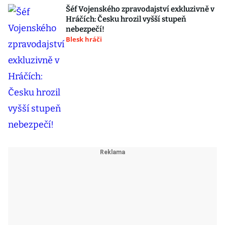
Šéf Vojenského zpravodajství exkluzivně v
Hráčích: Česku hrozil vyšší stupeň
nebezpečí!
Blesk hráči