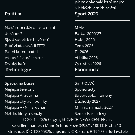
Jak na dokonalé letní mojito
6 lehkých letních salátů
Politika
Sport 2026
Nová superdávka: kdo na ní
MMA
dosáhne?
Fotbal 2026/27
Sjezd sudetských Němců
Hokej 2026
Proč vláda zavádí EET?
Tenis 2026
Padni komu padni
F1 2026
Výpověď z práce vzor
Atletika 2026
Divoký kačer
Cyklistika 2026
Technologie
Ekonomika
SpaceX na burze
Smrt OSVČ
Nejlepší telefony
Spořicí účty
Nejlepší AI zdarma
Superdávka – změny
Nejlepší chytré hodinky
Důchody 2027
Nejlepší VPN – srovnání
Minimální mzda 2027
Netflix filmy a seriály
Senior Pas – slevy
© 2001 - 2026 Copyright
CZECH NEWS CENTER a.s.
se sídlem náměstí Marie Schmolkové 3493/1, 100 00 Praha 10 -
Strašnice, IČO: 02346826, zapsána v OR, sp.zn. B 19490 a dodavatelé