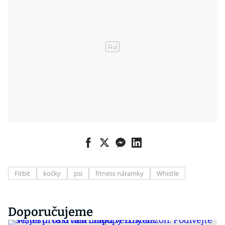
Fitbit
kočky
psi
fitness náramky
Whistle
Doporučujeme