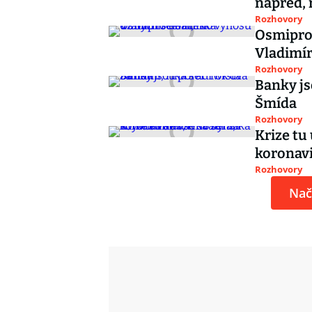
napřed, 
Rozhovory
Osmiproc
Vladimí
Rozhovory
Banky js
Šmída
Rozhovory
Krize tu 
koronavi
Rozhovory
Nač