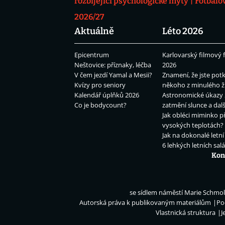
rozbíjející psychologické mýty
Fotbalo
2026/27
Aktuálně
Léto 2026
Epicentrum
Karlovarský filmový f
Neštovice: příznaky, léčba
2026
V čem jezdí Yamal a Mesii?
Znamení, že jste potk
Kvízy pro seniory
někoho z minulého ž
Kalendář úplňků 2026
Astronomické úkazy 
Co je bodycount?
zatmění slunce a dalš
Jak obléci miminko př
vysokých teplotách?
Jak na dokonalé letní
6 lehkých letních sal
Kon
se sídlem náměstí Marie Schmolk
Autorská práva k publikovaným materiálům
Po
Vlastnická struktura
J