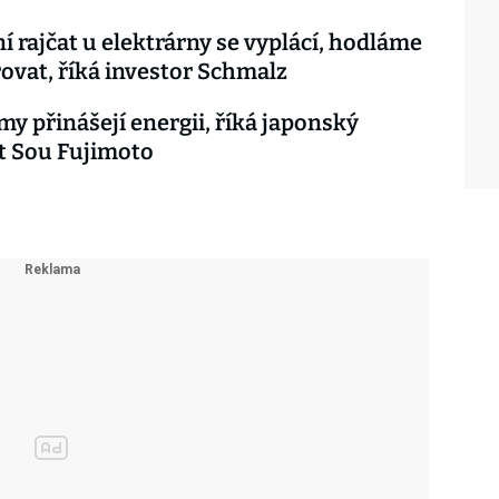
í rajčat u elektrárny se vyplácí, hodláme
iřovat, říká investor Schmalz
y přinášejí energii, říká japonský
t Sou Fujimoto