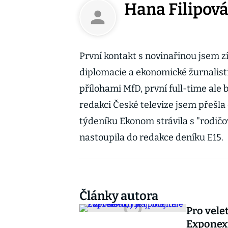
Hana Filipov
První kontakt s novinařinou jsem zí
diplomacie a ekonomické žurnalist
přílohami MfD, první full-time ale 
redakci České televize jsem přešla
týdeníku Ekonom strávila s "rodičo
nastoupila do redakce deníku E15.
Články autora
Pro velet
Expone