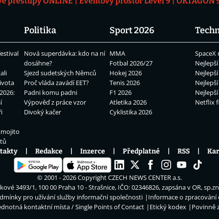
vé přestupy ONLINE
Eventový prostor Level 9
OKTAGON 92
Politika
Sport 2026
Techn
estival
Nová superdávka: kdo na ní
MMA
SpaceX 
dosáhne?
Fotbal 2026/27
Nejlepší
ali
Sjezd sudetských Němců
Hokej 2026
Nejlepší
ivota
Proč vláda zavádí EET?
Tenis 2026
Nejlepší
2026:
Padni komu padni
F1 2026
Nejlepší
í
Výpověď z práce vzor
Atletika 2026
Netflix f
i
Divoký kačer
Cyklistika 2026
 mojito
átů
takty
Redakce
Inzerce
Předplatné
RSS
Kar
© 2001 - 2026 Copyright
CZECH NEWS CENTER a.s.
ové 3493/1, 100 00 Praha 10 - Strašnice, IČO: 02346826, zapsána v OR, sp.z
dmínky pro užívání služby informační společnosti
Informace o zpracování
ednotná kontaktní místa / Single Points of Contact
Etický kodex
Povinně 