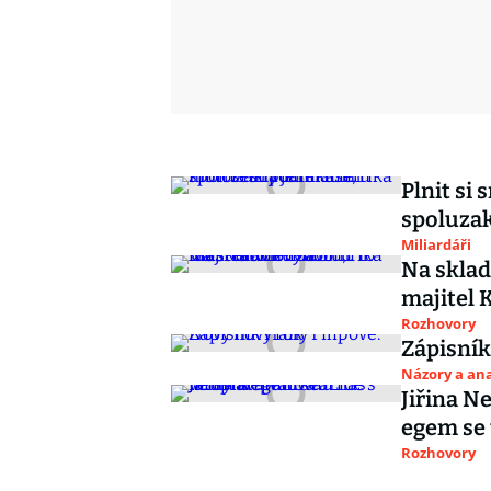
Plnit si
spoluzak
Miliardáři
Na sklad
majitel 
Rozhovory
Zápisník
Názory a ana
Jiřina N
egem se 
Rozhovory