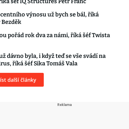
říká šéf IQ Structures Petr Franc
entního výnosu už bych se bál, říká
r Bezděk
ou pořád rok dva za námi, říká šéf Twista
už dávno byla, i když teď se vše svádí na
rus, říká šéf Sika Tomáš Vala
íst další články