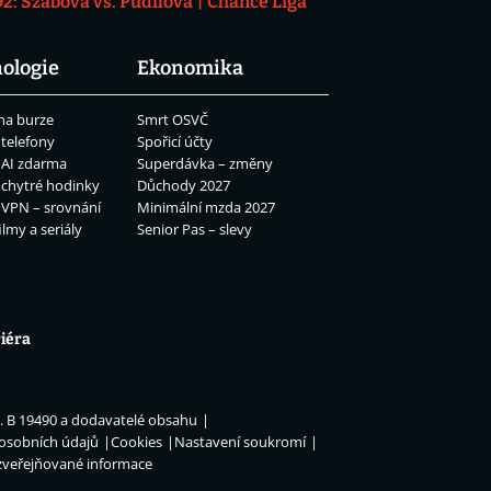
: Szabová vs. Pudilová
Chance Liga
ologie
Ekonomika
na burze
Smrt OSVČ
 telefony
Spořicí účty
 AI zdarma
Superdávka – změny
 chytré hodinky
Důchody 2027
 VPN – srovnání
Minimální mzda 2027
ilmy a seriály
Senior Pas – slevy
iéra
n. B 19490 a dodavatelé obsahu
 osobních údajů
Cookies
Nastavení soukromí
zveřejňované informace