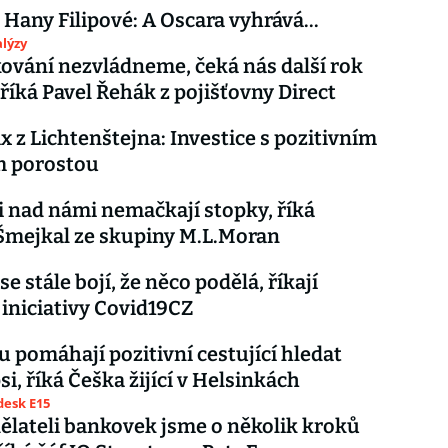
 Hany Filipové: A Oscara vyhrává...
lýzy
ování nezvládneme, čeká nás další rok
říká Pavel Řehák z pojišťovny Direct
x z Lichtenštejna: Investice s pozitivním
 porostou
i nad námi nemačkají stopky, říká
Šmejkal ze skupiny M.L.Moran
e stále bojí, že něco podělá, říkají
 iniciativy Covid19CZ
u pomáhají pozitivní cestující hledat
si, říká Češka žijící v Helsinkách
esk E15
ělateli bankovek jsme o několik kroků