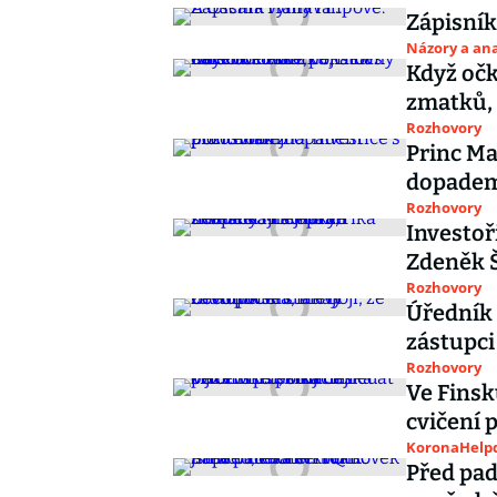
Zápisník
Názory a ana
Když očk
zmatků, 
Rozhovory
Princ Ma
dopadem
Rozhovory
Investoř
Zdeněk 
Rozhovory
Úředník s
zástupci
Rozhovory
Ve Finsk
cvičení p
KoronaHelpd
Před pad