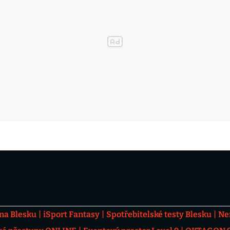
 na Blesku
iSport Fantasy
Spotřebitelské testy Blesku
Ne