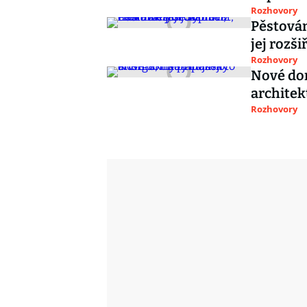
Rozhovory
Pěstován
jej rozš
Rozhovory
Nové dom
architek
Rozhovory