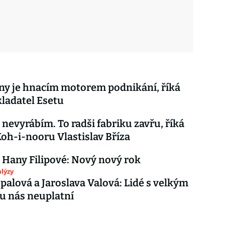
 sny je hnacím motorem podnikání, říká
ladatel Esetu
 nevyrábím. To radši fabriku zavřu, říká
Koh-i-nooru Vlastislav Bříza
 Hany Filipové: Nový nový rok
lýzy
epalová a Jaroslava Valová: Lidé s velkým
u nás neuplatní