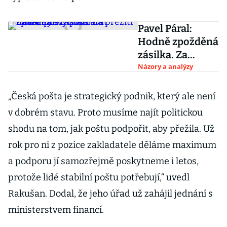
Pavel Páral:
Hodně zpožděná
zásilka. Za
přežití České
Názory a analýzy
pošty platí stát
miliardy
„Česká pošta je strategický podnik, který ale není
v dobrém stavu. Proto musíme najít politickou
shodu na tom, jak poštu podpořit, aby přežila. Už
rok pro ni z pozice zakladatele děláme maximum
a podporu jí samozřejmě poskytneme i letos,
protože lidé stabilní poštu potřebují,“ uvedl
Rakušan. Dodal, že jeho úřad už zahájil jednání s
ministerstvem financí.