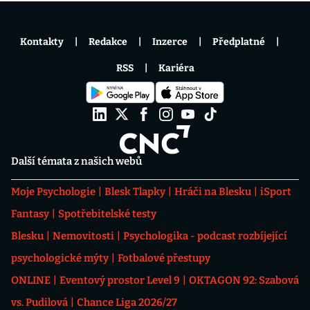
Kontakty
Redakce
Inzerce
Předplatné
RSS
Kariéra
Další témata z našich webů
Moje Psychologie
Blesk Tlapky
Hráči na Blesku
iSport
Fantasy
Spotřebitelské testy
Blesku
Nemovitosti
Psychologika - podcast rozbíjející
psychologické mýty
Fotbalové přestupy
ONLINE
Eventový prostor Level 9
OKTAGON 92: Szabová
vs. Pudilová
Chance Liga 2026/27