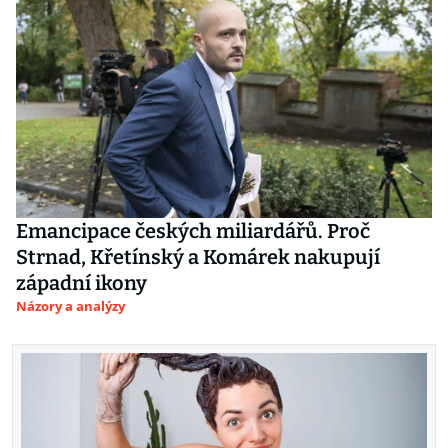
Emancipace českých miliardářů. Proč
Strnad, Křetínský a Komárek nakupují
západní ikony
Názory a analýzy