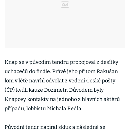
Knap se v původím tendru probojoval z desítky
uchazečů do finále. Právě jeho přitom Rakušan
loni v létě navrhl odvolat z vedení České pošty
(ČP) kvůli kauze Dozimetr. Důvodem byly
Knapovy kontakty na jednoho z hlavních aktérů
případu, lobbistu Michala Redla.
Původní tendr nabíral skluz a následně se