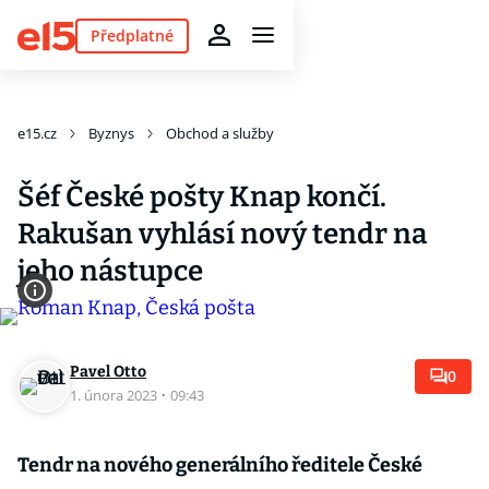
Předplatné
e15.cz
Byznys
Obchod a služby
Šéf České pošty Knap končí.
Rakušan vyhlásí nový tendr na
jeho nástupce
Pavel Otto
0
1. února 2023
·
09:43
Tendr na nového generálního ředitele České