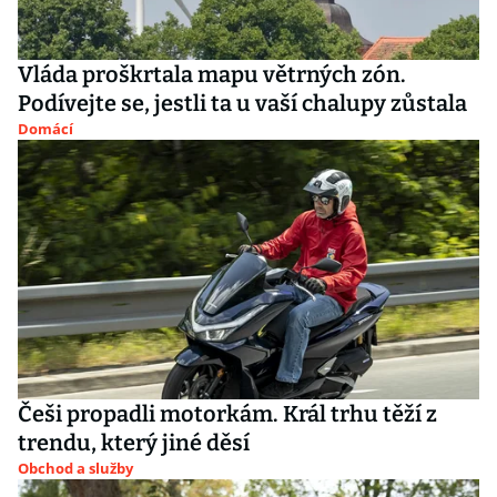
Vláda proškrtala mapu větrných zón.
Podívejte se, jestli ta u vaší chalupy zůstala
Domácí
Češi propadli motorkám. Král trhu těží z
trendu, který jiné děsí
Obchod a služby