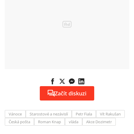
Začít diskuzi
Vánoce
Starostové a nezávislí
Petr Fiala
Vít Rakušan
Česká pošta
Roman Knap
vláda
Akce Dozimetr