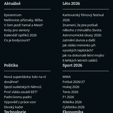
Aktuálně
Léto 2026
Epicentrum
Karlovarský filmový festival
Neštovice: příznaky, léčba
2026
V čem jezdí Yamal a Mesii?
Znamení, že jste potkali
Kvízy pro seniory
někoho z minulého života
Kalendář úplňků 2026
Astronomické úkazy 2026:
Co je bodycount?
zatmění slunce a další
Jak obléci miminko při
vysokých teplotách?
Jak na dokonalé letní mojito
6 lehkých letních salátů
Politika
Sport 2026
Nová superdávka: kdo na ní
MMA
dosáhne?
Fotbal 2026/27
Sjezd sudetských Němců
Hokej 2026
Proč vláda zavádí EET?
Tenis 2026
Padni komu padni
F1 2026
Výpověď z práce vzor
Atletika 2026
Divoký kačer
Cyklistika 2026
Technologie
Ekonomika