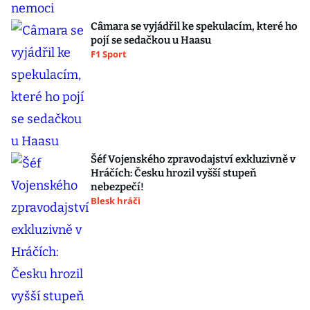
Câmara se vyjádřil ke spekulacím, které ho
pojí se sedačkou u Haasu
F1 Sport
Šéf Vojenského zpravodajství exkluzivně v
Hráčích: Česku hrozil vyšší stupeň
nebezpečí!
Blesk hráči