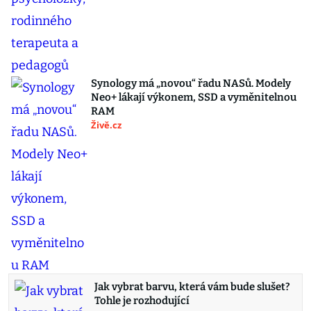
Synology má „novou“ řadu NASů. Modely
Neo+ lákají výkonem, SSD a vyměnitelnou
RAM
Živě.cz
Jak vybrat barvu, která vám bude slušet?
Tohle je rozhodující