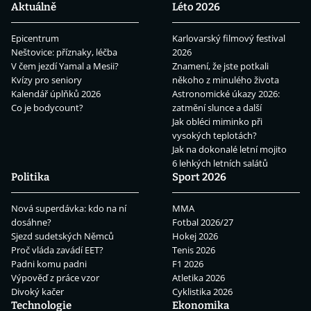
Aktuálně
Léto 2026
Epicentrum
Karlovarský filmový festival
Neštovice: příznaky, léčba
2026
V čem jezdí Yamal a Mesii?
Znamení, že jste potkali
Kvízy pro seniory
někoho z minulého života
Kalendář úplňků 2026
Astronomické úkazy 2026:
Co je bodycount?
zatmění slunce a další
Jak obléci miminko při
vysokých teplotách?
Jak na dokonalé letní mojito
6 lehkých letních salátů
Politika
Sport 2026
Nová superdávka: kdo na ní
MMA
dosáhne?
Fotbal 2026/27
Sjezd sudetských Němců
Hokej 2026
Proč vláda zavádí EET?
Tenis 2026
Padni komu padni
F1 2026
Výpověď z práce vzor
Atletika 2026
Divoký kačer
Cyklistika 2026
Technologie
Ekonomika