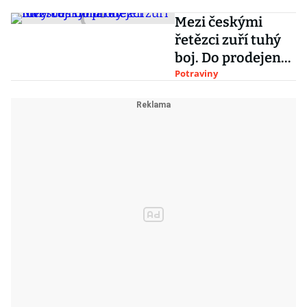
Mezi českými
řetězci zuří tuhý
boj. Do prodejen
investují miliardy
Potraviny