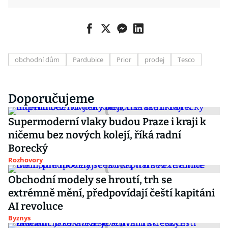
obchodní dům
Pardubice
Prior
prodej
Tesco
Doporučujeme
Supermoderní vlaky budou Praze i kraji k
ničemu bez nových kolejí, říká radní
Borecký
Rozhovory
Obchodní modely se hroutí, trh se
extrémně mění, předpovídají čeští kapitáni
AI revoluce
Byznys