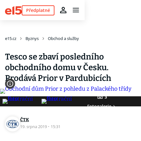
Předplatné
e15.cz
Byznys
Obchod a služby
Tesco se zbaví posledního
obchodního domu v Česku.
Prodává Prior v Pardubicích
3
Fotogalerie
ČTK
19. srpna 2019
·
15:31