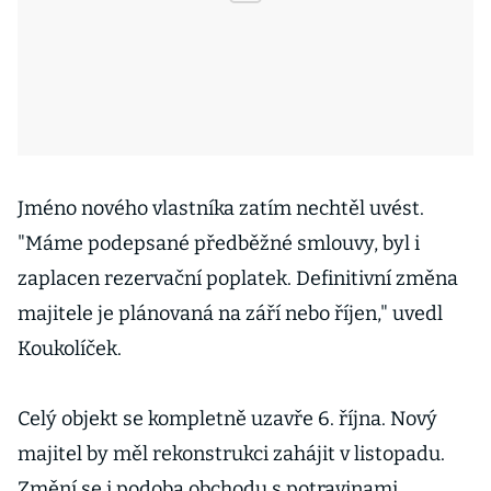
Jméno nového vlastníka zatím nechtěl uvést.
"Máme podepsané předběžné smlouvy, byl i
zaplacen rezervační poplatek. Definitivní změna
majitele je plánovaná na září nebo říjen," uvedl
Koukolíček.
Celý objekt se kompletně uzavře 6. října. Nový
majitel by měl rekonstrukci zahájit v listopadu.
Změní se i podoba obchodu s potravinami,