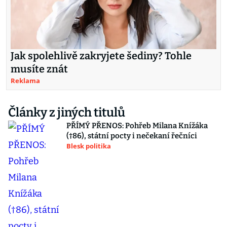
Jak spolehlivě zakryjete šediny? Tohle
musíte znát
Reklama
Články z jiných titulů
PŘÍMÝ PŘENOS: Pohřeb Milana Knížáka
(†86), státní pocty i nečekaní řečníci
Blesk politika