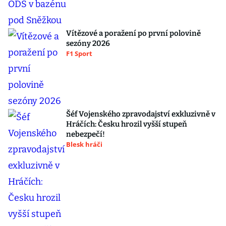
Vítězové a poražení po první polovině
sezóny 2026
F1 Sport
Šéf Vojenského zpravodajství exkluzivně v
Hráčích: Česku hrozil vyšší stupeň
nebezpečí!
Blesk hráči