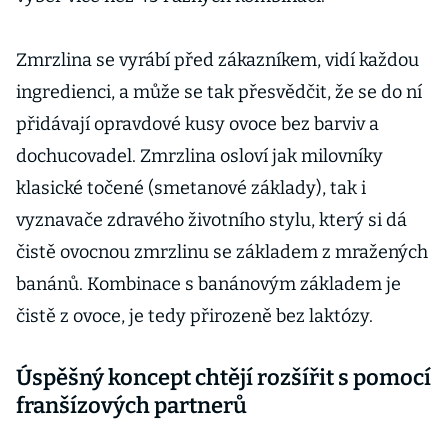
Zmrzlina se vyrábí před zákazníkem, vidí každou
ingredienci, a může se tak přesvědčit, že se do ní
přidávají opravdové kusy ovoce bez barviv a
dochucovadel. Zmrzlina osloví jak milovníky
klasické točené (smetanové základy), tak i
vyznavače zdravého životního stylu, který si dá
čistě ovocnou zmrzlinu se základem z mražených
banánů. Kombinace s banánovým základem je
čistě z ovoce, je tedy přirozeně bez laktózy.
Úspěšný koncept chtějí rozšířit s pomocí
franšízových partnerů