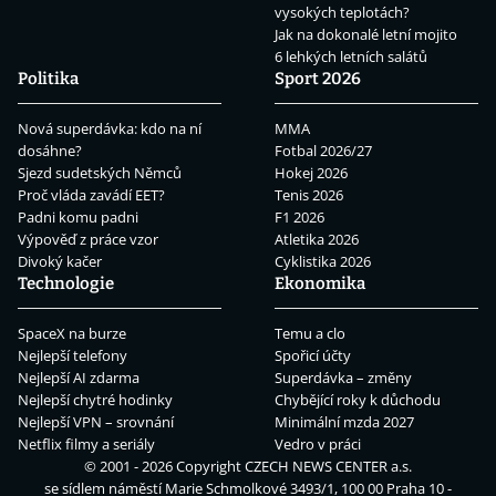
vysokých teplotách?
Jak na dokonalé letní mojito
6 lehkých letních salátů
Politika
Sport 2026
Nová superdávka: kdo na ní
MMA
dosáhne?
Fotbal 2026/27
Sjezd sudetských Němců
Hokej 2026
Proč vláda zavádí EET?
Tenis 2026
Padni komu padni
F1 2026
Výpověď z práce vzor
Atletika 2026
Divoký kačer
Cyklistika 2026
Technologie
Ekonomika
SpaceX na burze
Temu a clo
Nejlepší telefony
Spořicí účty
Nejlepší AI zdarma
Superdávka – změny
Nejlepší chytré hodinky
Chybějící roky k důchodu
Nejlepší VPN – srovnání
Minimální mzda 2027
Netflix filmy a seriály
Vedro v práci
© 2001 - 2026 Copyright
CZECH NEWS CENTER a.s.
se sídlem náměstí Marie Schmolkové 3493/1, 100 00 Praha 10 -