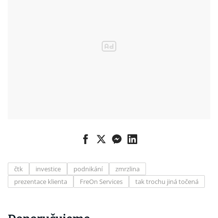
čtk
investice
podnikání
zmrzlina
prezentace klienta
FreOn Services
tak trochu jiná točená