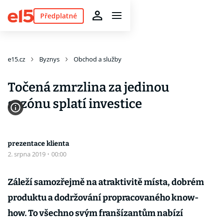
Předplatné
e15.cz
Byznys
Obchod a služby
Točená zmrzlina za jedinou
sezónu splatí investice
prezentace klienta
2. srpna 2019
·
00:00
Záleží samozřejmě na atraktivitě místa, dobrém
produktu a dodržování propracovaného know-
how. To všechno svým franšízantům nabízí