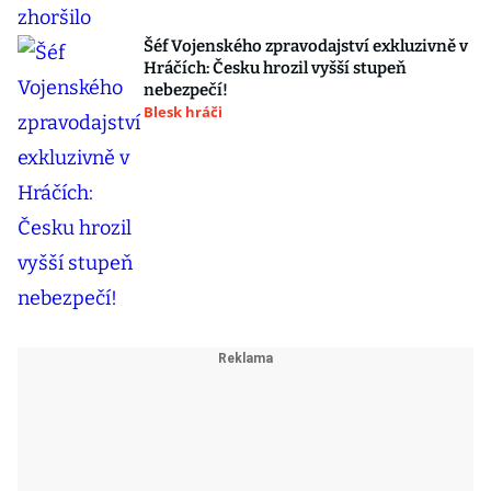
Šéf Vojenského zpravodajství exkluzivně v
Hráčích: Česku hrozil vyšší stupeň
nebezpečí!
Blesk hráči