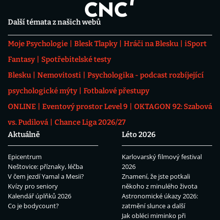
Další témata z našich webů
Moje Psychologie
Blesk Tlapky
Hráči na Blesku
iSport
Fantasy
Spotřebitelské testy
Blesku
Nemovitosti
Psychologika - podcast rozbíjející
psychologické mýty
Fotbalové přestupy
ONLINE
Eventový prostor Level 9
OKTAGON 92: Szabová
vs. Pudilová
Chance Liga 2026/27
Aktuálně
Léto 2026
Epicentrum
Karlovarský filmový festival
Neštovice: příznaky, léčba
2026
V čem jezdí Yamal a Mesii?
Znamení, že jste potkali
Kvízy pro seniory
někoho z minulého života
Kalendář úplňků 2026
Astronomické úkazy 2026:
Co je bodycount?
zatmění slunce a další
Jak obléci miminko při