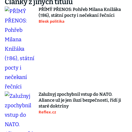
Články z jiných titulů
PŘÍMÝ PŘENOS: Pohřeb Milana Knížáka
(†86), státní pocty i nečekaní řečníci
Blesk politika
Zalužnyj zpochybnil vstup do NATO.
Aliance už je jen iluzí bezpečnosti, řídí ji
staré doktríny
Reflex.cz