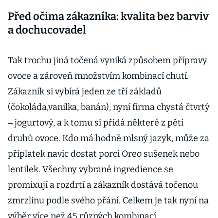
Před očima zákazníka: kvalita bez barviv
a dochucovadel
Tak trochu jiná točená vyniká způsobem přípravy
ovoce a zároveň množstvím kombinací chutí.
Zákazník si vybírá jeden ze tří základů
(čokoláda,vanilka, banán), nyní firma chystá čtvrtý
‒ jogurtový, a k tomu si přidá některé z pěti
druhů ovoce. Kdo má hodně mlsný jazyk, může za
příplatek navíc dostat porci Oreo sušenek nebo
lentilek. Všechny vybrané ingredience se
promixují a rozdrtí a zákazník dostává točenou
zmrzlinu podle svého přání. Celkem je tak nyní na
výběr více než 45 různých kombinací.