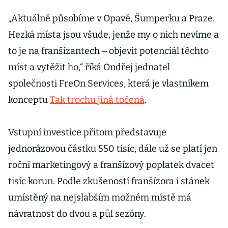
„Aktuálně působíme v Opavě, Šumperku a Praze.
Hezká místa jsou všude, jenže my o nich nevíme a
to je na franšízantech ‒ objevit potenciál těchto
míst a vytěžit ho,“ říká Ondřej jednatel
společnosti FreOn Services, která je vlastníkem
konceptu
Tak trochu jiná točená
.
Vstupní investice přitom představuje
jednorázovou částku 550 tisíc, dále už se platí jen
roční marketingový a franšízový poplatek dvacet
tisíc korun. Podle zkušeností franšízora i stánek
umístěný na nejslabším možném místě má
návratnost do dvou a půl sezóny.