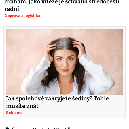
drahám. Jako vítěze je schválili středočeští
radní
Doprava a logistika
Jak spolehlivě zakryjete šediny? Tohle
musíte znát
Reklama