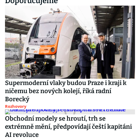
Doporučujeme
Supermoderní vlaky budou Praze i kraji k
ničemu bez nových kolejí, říká radní
Borecký
Rozhovory
Obchodní modely se hroutí, trh se
extrémně mění, předpovídají čeští kapitáni
AI revoluce