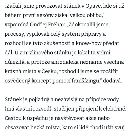
„Začali jsme provozovat stánek v Opavě, kde si už
během první sezóny získal velkou oblibu,“
vzpomíná Ondřej Fréhar. „Zdokonalili jsme
procesy, vypilovali celý systém přípravy a
rozhodli se tyto zkušenosti a know-how předat
dál. U zmrzlinového stánku je lokalita velmi
důležitá, a protože ani zdaleka neznáme všechna
krásná místa v Česku, rozhodli jsme se rozšířit
osvědčený koncept pomocí franšízingu,“ dodává.
Stánek je pojízdný a nezávislý na přípojce vody
(má vlastní rozvod), stačí jen připojení k elektřině.
Cestou k úspěchu je navštěvovat akce nebo
obsazovat hezká místa, kam si lidé chodí užít svůj