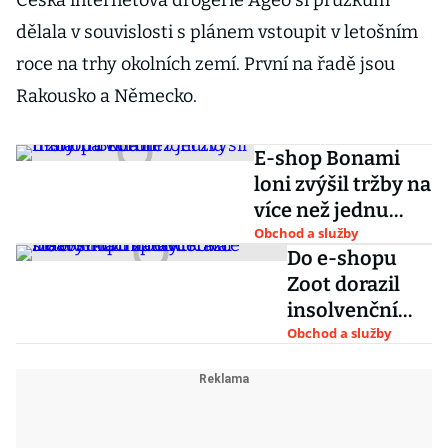
Česká internetová drogerie Ageo si průzkum
dělala v souvislosti s plánem vstoupit v letošním
roce na trhy okolních zemí. První na řadě jsou
Rakousko a Německo.
E-shop Bonami
loni zvýšil tržby na
více než jednu
miliardu korun
Obchod a služby
Do e-shopu
Zoot dorazil
insolvenční
správce. Na
Obchod a služby
starosti už má
i Vítkovice
Heavy
Machinery