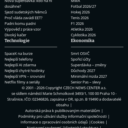
Nová superdávka: kdo na ní
MMA
dosáhne?
Fotbal 2026/27
Sjezd sudetských Němců
Hokej 2026
Proč vláda zavádí EET?
Tenis 2026
Padni komu padni
F1 2026
Výpověď z práce vzor
Atletika 2026
Divoký kačer
Cyklistika 2026
Technologie
Ekonomika
SpaceX na burze
Smrt OSVČ
Nejlepší telefony
Spořicí účty
Nejlepší AI zdarma
Superdávka – změny
Nejlepší chytré hodinky
Důchody 2027
Nejlepší VPN – srovnání
Minimální mzda 2027
Netflix filmy a seriály
Senior Pas – slevy
© 2001 - 2026 Copyright
CZECH NEWS CENTER a.s.
se sídlem náměstí Marie Schmolkové 3493/1, 100 00 Praha 10 -
Strašnice, IČO: 02346826, zapsána v OR, sp.zn. B 19490 a dodavatelé
obsahu
Autorská práva k publikovaným materiálům
Podmínky pro užívání služby informační společnosti
Informace o zpracování osobních údajů
Cookies
Nastavení soukromí
Vlastnická struktura