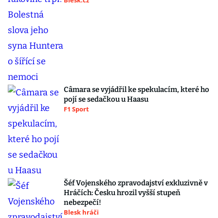
Blesk.cz
Câmara se vyjádřil ke spekulacím, které ho
pojí se sedačkou u Haasu
F1 Sport
Šéf Vojenského zpravodajství exkluzivně v
Hráčích: Česku hrozil vyšší stupeň
nebezpečí!
Blesk hráči