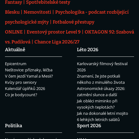
Fantasy
Spotřebitelské testy
Blesku
Nemovitosti
Psychologika - podcast rozbíjející
psychologické mýty
Fotbalové přestupy
ONLINE
Eventový prostor Level 9
OKTAGON 92: Szabová
vs. Pudilová
Chance Liga 2026/27
Aktuálně
Léto 2026
Epicentrum
Karlovarský filmový festival
Neštovice: příznaky, léčba
2026
V čem jezdí Yamal a Mesii?
Znamení, že jste potkali
Kvízy pro seniory
někoho z minulého života
Kalendář úplňků 2026
Astronomické úkazy 2026:
Co je bodycount?
zatmění slunce a další
Jak obléci miminko při
vysokých teplotách?
Jak na dokonalé letní mojito
6 lehkých letních salátů
Politika
Sport 2026