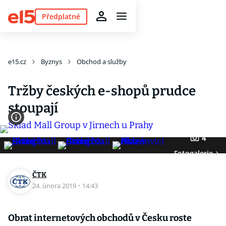
Předplatné
e15.cz
Byznys
Obchod a služby
Tržby českých e-shopů prudce
stoupají
4
Fotogalerie
ČTK
24. února 2019
·
14:43
Obrat internetových obchodů v Česku roste