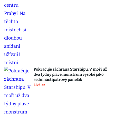
Pokračuje záchrana Starshipu. V moři už
dva týdny plave monstrum vysoké jako
sedmnáctipatrový panelák
Živě.cz