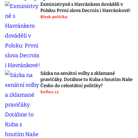
Exministryně s Havránkem dováděli v
Polsku: První slova Decroix i Havránkové!
Blesk politika
Sázka na senátní volby a zklamané
pravičáky. Dotáhne to Kuba s hnutím Naše
Česko do celostátní politiky?
Reflex.cz