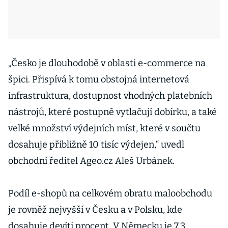
„Česko je dlouhodobě v oblasti e-commerce na
špici. Přispívá k tomu obstojná internetová
infrastruktura, dostupnost vhodných platebních
nástrojů, které postupně vytlačují dobírku, a také
velké množství výdejních míst, které v součtu
dosahuje přibližně 10 tisíc výdejen,“ uvedl
obchodní ředitel Ageo.cz Aleš Urbánek.
Podíl e-shopů na celkovém obratu maloobchodu
je rovněž nejvyšší v Česku a v Polsku, kde
dosahuje devíti procent. V Německu je 7,3