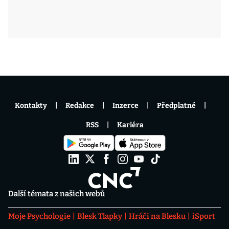
Kontakty
Redakce
Inzerce
Předplatné
RSS
Kariéra
Další témata z našich webů
Moje Psychologie
Blesk Tlapky
Hráči na Blesku
iSport