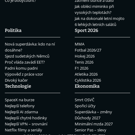
Co je bodycount?
zatmění slunce a další
Jak obléci miminko při
vysokých teplotách?
Jak na dokonalé letní mojito
6 lehkých letních salátů
Politika
Sport 2026
Nová superdávka: kdo na ní
MMA
dosáhne?
Fotbal 2026/27
Sjezd sudetských Němců
Hokej 2026
Proč vláda zavádí EET?
Tenis 2026
Padni komu padni
F1 2026
Výpověď z práce vzor
Atletika 2026
Divoký kačer
Cyklistika 2026
Technologie
Ekonomika
SpaceX na burze
Smrt OSVČ
Nejlepší telefony
Spořicí účty
Nejlepší AI zdarma
Superdávka – změny
Nejlepší chytré hodinky
Důchody 2027
Nejlepší VPN – srovnání
Minimální mzda 2027
Netflix filmy a seriály
Senior Pas – slevy