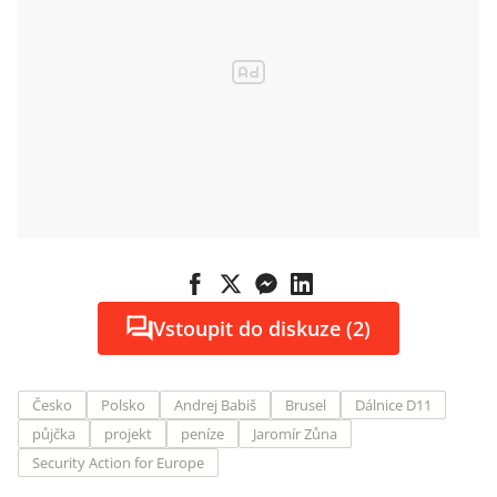
Vstoupit do diskuze (2)
Česko
Polsko
Andrej Babiš
Brusel
Dálnice D11
půjčka
projekt
peníze
Jaromír Zůna
Security Action for Europe