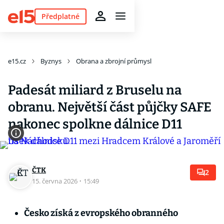
Předplatné
e15.cz
Byznys
Obrana a zbrojní průmysl
Padesát miliard z Bruselu na
obranu. Největší část půjčky SAFE
nakonec spolkne dálnice D11
ČTK
2
15. června 2026
·
15:49
Česko získá z evropského obranného