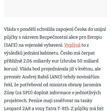
Vláda v pondělí schválila zapojení Česka do unijní
půjčky s názvem Bezpečnostní akce pro Evropu
(SAFE) na vojenské vybavení.
Vyplývá
to z
výsledků jednání kabinetu. Česko má čerpat
přibližně 2,06 miliardy eur (zhruba 50 miliard
korun). Vláda bod projednávala již v květnu, ale
premiér Andrej Babiš (ANO) tehdy novinářům
řekl, že potřeboval od ministra obrany Jaromíra
Zůny (za SPD) doplnit informace o jednotlivých
projektech. Peníze mají směřovat na tanky
Leopard 2A8 a vozy Tatra T-815. Z půjčky má být