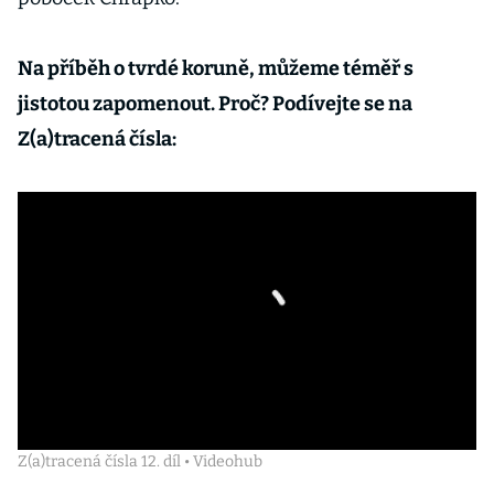
Na příběh o tvrdé koruně, můžeme téměř s
jistotou zapomenout. Proč? Podívejte se na
Z(a)tracená čísla:
Z(a)tracená čísla 12. díl • Videohub