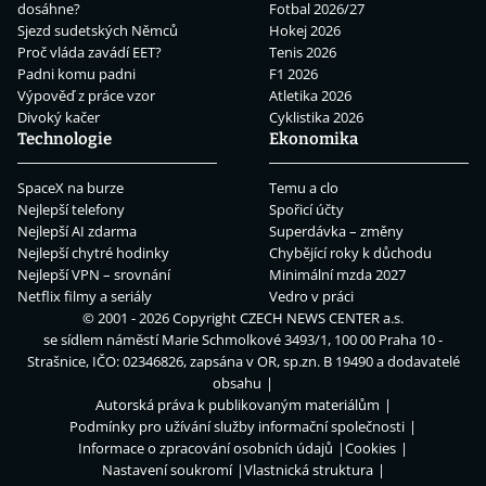
dosáhne?
Fotbal 2026/27
Sjezd sudetských Němců
Hokej 2026
Proč vláda zavádí EET?
Tenis 2026
Padni komu padni
F1 2026
Výpověď z práce vzor
Atletika 2026
Divoký kačer
Cyklistika 2026
Technologie
Ekonomika
SpaceX na burze
Temu a clo
Nejlepší telefony
Spořicí účty
Nejlepší AI zdarma
Superdávka – změny
Nejlepší chytré hodinky
Chybějící roky k důchodu
Nejlepší VPN – srovnání
Minimální mzda 2027
Netflix filmy a seriály
Vedro v práci
© 2001 - 2026 Copyright
CZECH NEWS CENTER a.s.
se sídlem náměstí Marie Schmolkové 3493/1, 100 00 Praha 10 -
Strašnice, IČO: 02346826, zapsána v OR, sp.zn. B 19490 a dodavatelé
obsahu
Autorská práva k publikovaným materiálům
Podmínky pro užívání služby informační společnosti
Informace o zpracování osobních údajů
Cookies
Nastavení soukromí
Vlastnická struktura