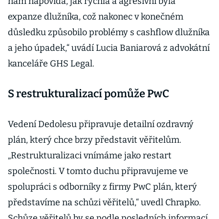
nám napovídá, jak rychlá a agresivní byla
expanze dlužníka, což nakonec v konečném
důsledku způsobilo problémy s cashflow dlužníka
a jeho úpadek,“ uvádí Lucia Baniarová z advokátní
kanceláře GHS Legal.
S restrukturalizací pomůže PwC
Vedení Dedolesu připravuje detailní ozdravný
plán, který chce brzy představit věřitelům.
„Restrukturalizaci vnímáme jako restart
společnosti. V tomto duchu připravujeme ve
spolupráci s odborníky z firmy PwC plán, který
představíme na schůzi věřitelů,“ uvedl Chrapko.
Schůze věřitelů by se podle posledních informací