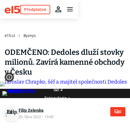
Předplatné
e15.cz
Byznys
ODEMČENO: Dedoles dluží stovky
milionů. Zavírá kamenné obchody
v Česku
2
Fotogalerie
Filip Zelenka
0
20. října 2022
·
13:40