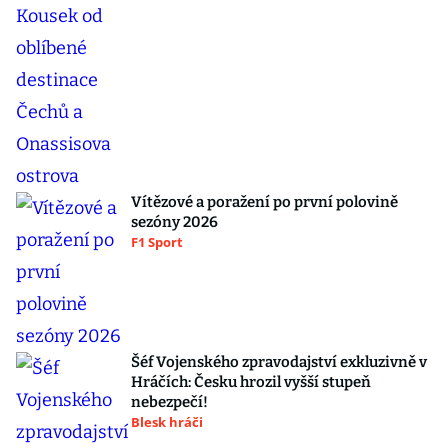
Vítězové a poražení po první polovině
sezóny 2026
F1 Sport
Šéf Vojenského zpravodajství exkluzivně v
Hráčích: Česku hrozil vyšší stupeň
nebezpečí!
Blesk hráči