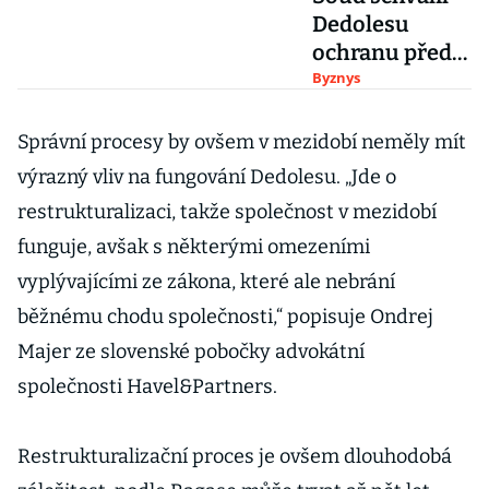
Dedolesu
ochranu před
věřiteli.
Byznys
Věřitelé začali
vymáhat dluhy
Správní procesy by ovšem v mezidobí neměly mít
soudní cestou
výrazný vliv na fungování Dedolesu. „Jde o
restrukturalizaci, takže společnost v mezidobí
funguje, avšak s některými omezeními
vyplývajícími ze zákona, které ale nebrání
běžnému chodu společnosti,“ popisuje Ondrej
Majer ze slovenské pobočky advokátní
společnosti Havel&Partners.
Restrukturalizační proces je ovšem dlouhodobá