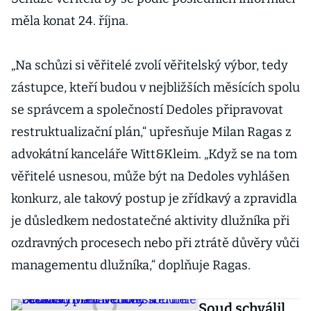
měla konat 24. října.
„Na schůzi si věřitelé zvolí věřitelský výbor, tedy
zástupce, kteří budou v nejbližších měsících spolu
se správcem a společností Dedoles připravovat
restruktualizační plán,“ upřesňuje Milan Ragas z
advokátní kanceláře Witt&Kleim. „Když se na tom
věřitelé usnesou, může být na Dedoles vyhlášen
konkurz, ale takový postup je zřídkavý a zpravidla
je důsledkem nedostatečné aktivity dlužníka při
ozdravných procesech nebo při ztrátě důvěry vůči
managementu dlužníka,“ doplňuje Ragas.
Soud schválil