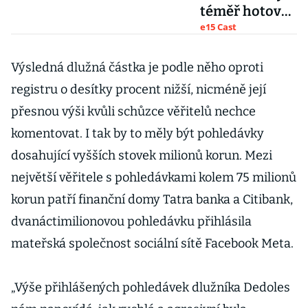
téměř hotová,
do konce roku
e15 Cast
budeme
ziskoví, říká
Výsledná dlužná částka je podle něho oproti
šéf Dedolesu
registru o desítky procent nižší, nicméně její
Chrapko
přesnou výši kvůli schůzce věřitelů nechce
komentovat. I tak by to měly být pohledávky
dosahující vyšších stovek milionů korun. Mezi
největší věřitele s pohledávkami kolem 75 milionů
korun patří finanční domy Tatra banka a Citibank,
dvanáctimilionovou pohledávku přihlásila
mateřská společnost sociální sítě Facebook Meta.
„Výše přihlášených pohledávek dlužníka Dedoles