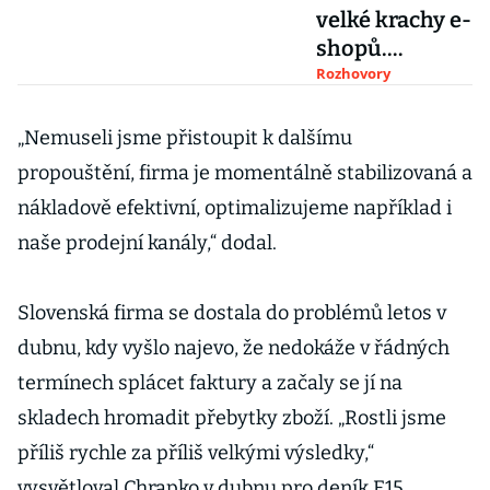
velké krachy e-
shopů.
Dedoles je jen
Rozhovory
začátek, říká
investor
„Nemuseli jsme přistoupit k dalšímu
Ondřej Klega z
propouštění, firma je momentálně stabilizovaná a
eRockets
nákladově efektivní, optimalizujeme například i
naše prodejní kanály,“ dodal.
Slovenská firma se dostala do problémů letos v
dubnu, kdy vyšlo najevo, že nedokáže v řádných
termínech splácet faktury a začaly se jí na
skladech hromadit přebytky zboží. „Rostli jsme
příliš rychle za příliš velkými výsledky,“
vysvětloval Chrapko v dubnu pro deník E15