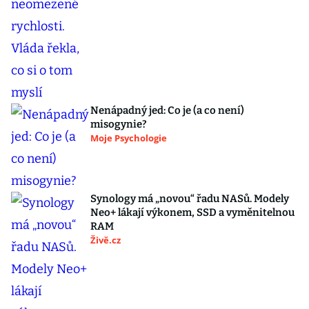
Nenápadný jed: Co je (a co není)
misogynie?
Moje Psychologie
Synology má „novou“ řadu NASů. Modely
Neo+ lákají výkonem, SSD a vyměnitelnou
RAM
Živě.cz