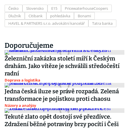
Česko
Slovensko
E15
PricewaterhouseCoopers
Dlužník
Citibank
pohledávka
Bonami
HAVEL & PARTNERS s.r.o. advokátní kancelář
Tatra banka
Doporučujeme
Železniční zakázka století míří k Českým
drahám. Jako vítěze je schválili středočeští
radní
Doprava a logistika
Jedna česká iluze se právě rozpadá. Zelená
transformace je pojistkou proti chaosu
Názory a analýzy
Tekuté zlato opět dostojí své přezdívce.
Zdražení běžné potraviny brzy pocítí i Češi