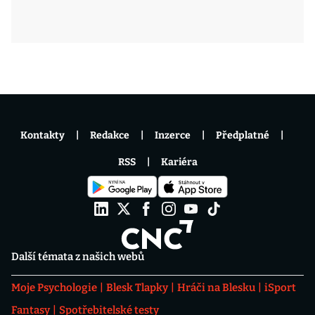
Kontakty
Redakce
Inzerce
Předplatné
RSS
Kariéra
Další témata z našich webů
Moje Psychologie
Blesk Tlapky
Hráči na Blesku
iSport
Fantasy
Spotřebitelské testy