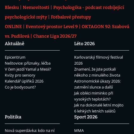
Blesku
Nemovitosti
Psychologika - podcast rozbíjející
psychologické mýty
Fotbalové přestupy
ONLINE
Eventový prostor Level 9
OKTAGON 92: Szabová
vs. Pudilová
Chance Liga 2026/27
Aktuálně
Léto 2026
Epicentrum
Karlovarský filmový festival
Neštovice: příznaky, léčba
2026
V čem jezdí Yamal a Mesii?
Znamení, že jste potkali
Kvízy pro seniory
někoho z minulého života
Kalendář úplňků 2026
Astronomické úkazy 2026:
Co je bodycount?
zatmění slunce a další
Jak obléci miminko při
vysokých teplotách?
Jak na dokonalé letní mojito
6 lehkých letních salátů
Politika
Sport 2026
Nová superdávka: kdo na ní
MMA