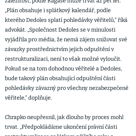
záležitost, podle Ragase může trvat až pět let.
„Plán obsahuje i splátkový kalendář, podle
kterého Dedoles splatí pohledávky věřitelů,“ říká
advokát. „Společnost Dedoles se v minulosti
vyjádřila pro média, že nemá zájem snižovat své
závazky prostřednictvím jejich odpuštění v
restrukturalizaci, není to však možné vyloučit.
Pokud se na tom dohodnou věřitelé a Dedoles,
bude takový plán obsahující odpuštění části
pohledávky závazný pro všechny nezabezpečené
věřitele,“ doplňuje.
Chrapko neupřesnil, jak dlouho by proces mohl
trvat. „Předpokládáme ukončení právní části