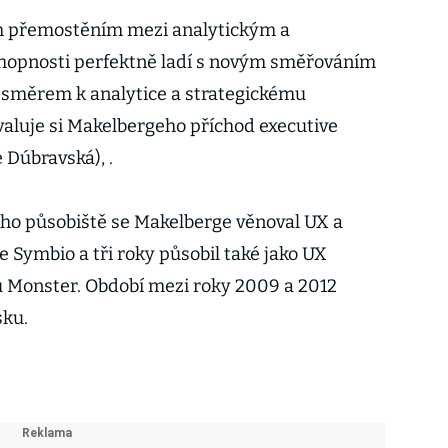
ním přemostěním mezi analytickým a
hopnosti perfektně ladí s novým směřováním
 směrem k analytice a strategickému
hvaluje si Makelbergeho příchod executive
 Dúbravská), .
ího působiště se Makelberge věnoval UX a
ře Symbio a tři roky působil také jako UX
u Monster. Období mezi roky 2009 a 2012
sku.