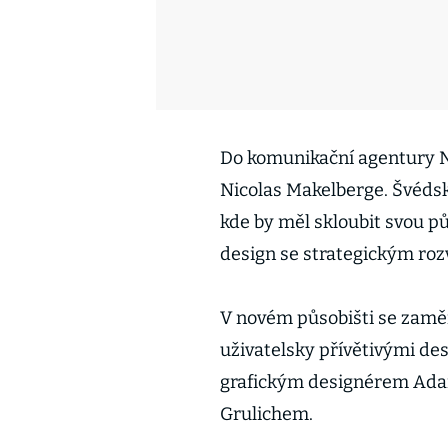
Do komunikační agentury N
Nicolas Makelberge. Švédsk
kde by měl skloubit svou pů
design se strategickým roz
V novém působišti se zaměří
uživatelsky přívětivými des
grafickým designérem Ad
Grulichem.