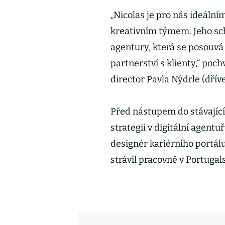
„Nicolas je pro nás ideál
kreativním týmem. Jeho sc
agentury, která se posouvá
partnerství s klienty,“ poc
director Pavla Nýdrle (dříve
Před nástupem do stávajíc
strategii v digitální agentu
designér kariérního portál
strávil pracovně v Portugal