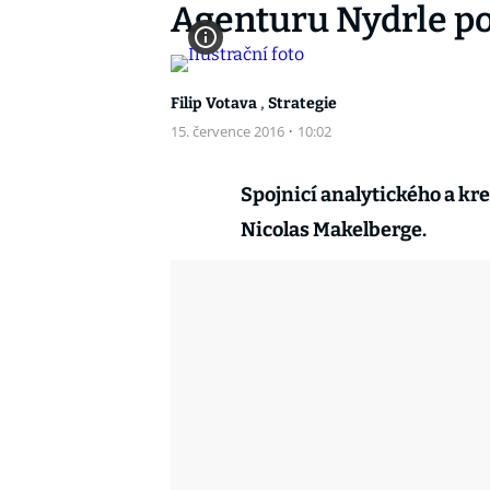
Agenturu Nydrle po
,
Filip Votava
Strategie
15. července 2016
·
10:02
Spojnicí analytického a kr
Nicolas Makelberge.