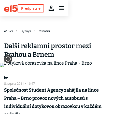
Předplatné
e15.cz
Byznys
Ostatní
Další reklamní prostor mezi
Prahou a Brnem
br
8. srpna 2011
·
16:47
Společnost Student Agency zahájila na lince
Praha – Brno provoz nových autobusů s
individuální dotykovou obrazovkou v každém