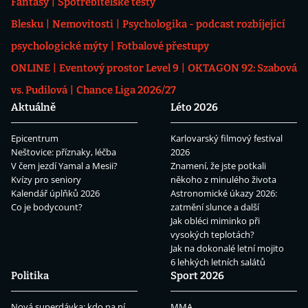
Fantasy
Spotřebitelské testy
Blesku
Nemovitosti
Psychologika - podcast rozbíjející
psychologické mýty
Fotbalové přestupy
ONLINE
Eventový prostor Level 9
OKTAGON 92: Szabová
vs. Pudilová
Chance Liga 2026/27
Aktuálně
Léto 2026
Epicentrum
Karlovarský filmový festival
Neštovice: příznaky, léčba
2026
V čem jezdí Yamal a Mesii?
Znamení, že jste potkali
Kvízy pro seniory
někoho z minulého života
Kalendář úplňků 2026
Astronomické úkazy 2026:
Co je bodycount?
zatmění slunce a další
Jak obléci miminko při
vysokých teplotách?
Jak na dokonalé letní mojito
6 lehkých letních salátů
Politika
Sport 2026
Nová superdávka: kdo na ní
MMA