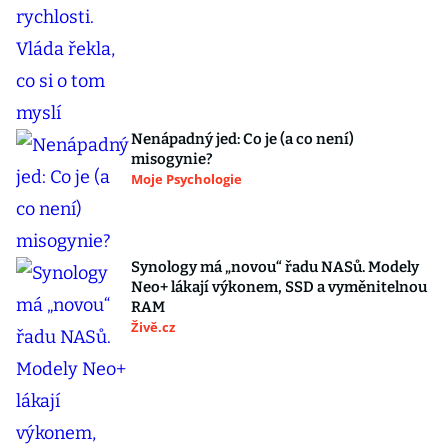
Nenápadný jed: Co je (a co není)
misogynie?
Moje Psychologie
Synology má „novou“ řadu NASů. Modely
Neo+ lákají výkonem, SSD a vyměnitelnou
RAM
Živě.cz