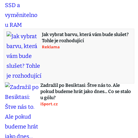
Jak vybrat barvu, která vám bude slušet?
Tohle je rozhodující
Reklama
Zadražil po Besiktasi: Štve nás to. Ale
pokud budeme hrát jako dnes... Co se stalo
u gólu?
iSport.cz