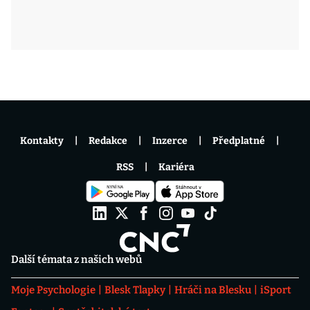
Kontakty
Redakce
Inzerce
Předplatné
RSS
Kariéra
Další témata z našich webů
Moje Psychologie
Blesk Tlapky
Hráči na Blesku
iSport