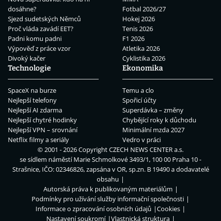
dosáhne?
Fotbal 2026/27
Sjezd sudetských Němců
Hokej 2026
Proč vláda zavádí EET?
Tenis 2026
Padni komu padni
F1 2026
Výpověď z práce vzor
Atletika 2026
Divoký kačer
Cyklistika 2026
Technologie
Ekonomika
SpaceX na burze
Temu a clo
Nejlepší telefony
Spořicí účty
Nejlepší AI zdarma
Superdávka – změny
Nejlepší chytré hodinky
Chybějící roky k důchodu
Nejlepší VPN – srovnání
Minimální mzda 2027
Netflix filmy a seriály
Vedro v práci
© 2001 - 2026 Copyright
CZECH NEWS CENTER a.s.
se sídlem náměstí Marie Schmolkové 3493/1, 100 00 Praha 10 -
Strašnice, IČO: 02346826, zapsána v OR, sp.zn. B 19490 a dodavatelé
obsahu
Autorská práva k publikovaným materiálům
Podmínky pro užívání služby informační společnosti
Informace o zpracování osobních údajů
Cookies
Nastavení soukromí
Vlastnická struktura