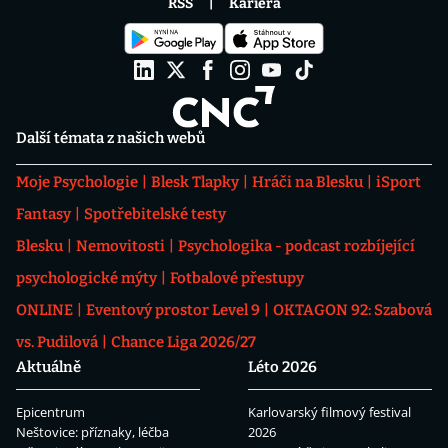
RSS
Kariéra
Další témata z našich webů
Moje Psychologie
Blesk Tlapky
Hráči na Blesku
iSport
Fantasy
Spotřebitelské testy
Blesku
Nemovitosti
Psychologika - podcast rozbíjející
psychologické mýty
Fotbalové přestupy
ONLINE
Eventový prostor Level 9
OKTAGON 92: Szabová
vs. Pudilová
Chance Liga 2026/27
Aktuálně
Léto 2026
Epicentrum
Karlovarský filmový festival
Neštovice: příznaky, léčba
2026