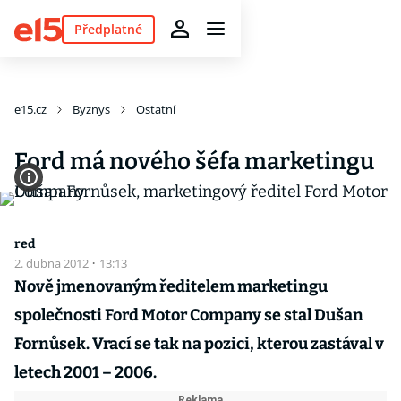
Předplatné
e15.cz
Byznys
Ostatní
Ford má nového šéfa marketingu
red
2. dubna 2012
·
13:13
Nově jmenovaným ředitelem marketingu
společnosti Ford Motor Company se stal Dušan
Fornůsek. Vrací se tak na pozici, kterou zastával v
letech 2001 – 2006.