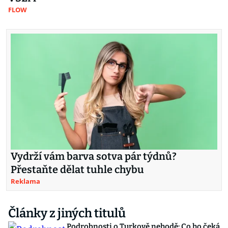
FLOW
Vydrží vám barva sotva pár týdnů?
Přestaňte dělat tuhle chybu
Reklama
Články z jiných titulů
Podrobnosti o Turkově nehodě: Co ho čeká