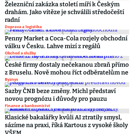
Železniční zakázka století míří k Českým
drahám. Jako vítěze je schválili středočeští
radní
Doprava a logistika
Penny Market a Coca-Cola rozjely obchodní
válku v Česku. Lahve mizí z regálů
Obchod a služby
České firmy dostaly nečekanou zbraň přímo
z Bruselu. Nově mohou říct odběratelům ne
Byznys
Sazby ČNB beze změny. Michl představí
novou prognózu i důvody pro pauzu
Finance a bankovnictví
Klasické bakalářky kvůli AI ztratily smysl,
sázíme na praxi, říká Kartous z vysoké školy
VŠEM