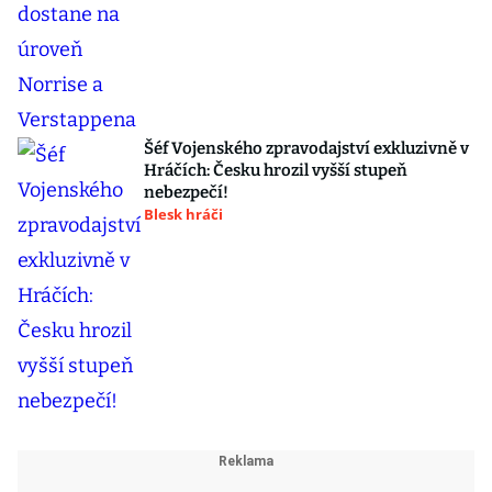
Šéf Vojenského zpravodajství exkluzivně v
Hráčích: Česku hrozil vyšší stupeň
nebezpečí!
Blesk hráči