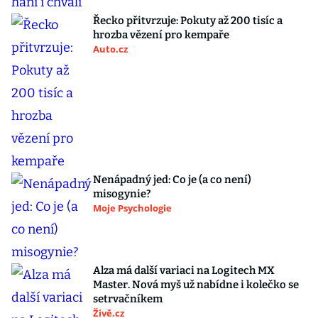
Řecko přitvrzuje: Pokuty až 200 tisíc a
hrozba vězení pro kempaře
Auto.cz
Nenápadný jed: Co je (a co není)
misogynie?
Moje Psychologie
Alza má další variaci na Logitech MX
Master. Nová myš už nabídne i kolečko se
setrvačníkem
Živě.cz