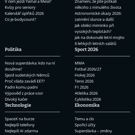
V čem jezdí Yamal a Mesii?
Znamení, že jste potkali
Kvízy pro seniory
někoho z minulého života
Kalendář úplňků 2026
Astronomické úkazy 2026:
Co je bodycount?
zatmění slunce a další
Jak obléci miminko při
vysokých teplotách?
Jak na dokonalé letní mojito
6 lehkých letních salátů
Politika
Sport 2026
Nová superdávka: kdo na ní
MMA
dosáhne?
Fotbal 2026/27
Sjezd sudetských Němců
Hokej 2026
Proč vláda zavádí EET?
Tenis 2026
Padni komu padni
F1 2026
Výpověď z práce vzor
Atletika 2026
Divoký kačer
Cyklistika 2026
Technologie
Ekonomika
SpaceX na burze
Temu a clo
Nejlepší telefony
Spořicí účty
Nejlepší AI zdarma
Superdávka – změny