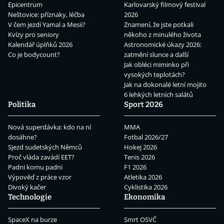
Epicentrum
Karlovarský filmový festival
Neštovice: příznaky, léčba
2026
V čem jezdí Yamal a Mesii?
Znamení, že jste potkali
Kvízy pro seniory
někoho z minulého života
Kalendář úplňků 2026
Astronomické úkazy 2026:
Co je bodycount?
zatmění slunce a další
Jak obléci miminko při
vysokých teplotách?
Jak na dokonalé letní mojito
6 lehkých letních salátů
Politika
Sport 2026
Nová superdávka: kdo na ní
MMA
dosáhne?
Fotbal 2026/27
Sjezd sudetských Němců
Hokej 2026
Proč vláda zavádí EET?
Tenis 2026
Padni komu padni
F1 2026
Výpověď z práce vzor
Atletika 2026
Divoký kačer
Cyklistika 2026
Technologie
Ekonomika
SpaceX na burze
Smrt OSVČ