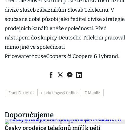
T-Mobile Slovensko měl posléze na starosti řízení
divize služeb zákazníkům Slovak Telekomu. V
současné době působí jako ředitel divize strategie
prodejních kanálů v téže společnosti. Před
nástupem do skupiny Deutsche Telekom pracoval
mimo jiné ve společnosti
PricewaterhouseCoopers či Coopers & Lybrand.
František Mala
marketingový ředitel
T-Mobile
Doporučujeme
Český prodejce telefonů míří k pěti