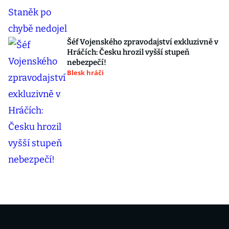
Šéf Vojenského zpravodajství exkluzivně v
Hráčích: Česku hrozil vyšší stupeň
nebezpečí!
Blesk hráči