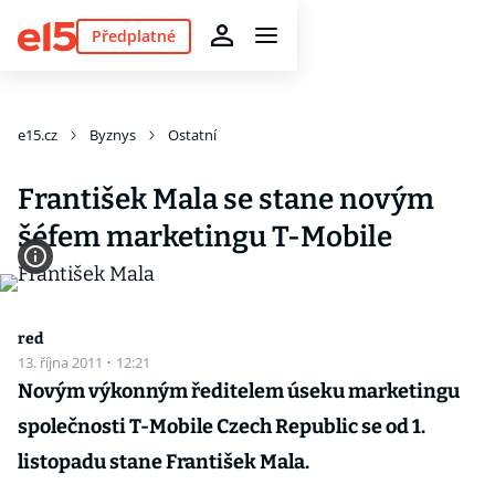
Předplatné
e15.cz
Byznys
Ostatní
František Mala se stane novým
šéfem marketingu T-Mobile
red
13. října 2011
·
12:21
Novým výkonným ředitelem úseku marketingu
společnosti T-Mobile Czech Republic se od 1.
listopadu stane František Mala.