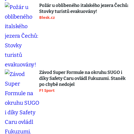
Požár u oblíbeného italského jezera Čechů:
Stovky turistů evakuovány!
Blesk.cz
Závod Super Formule na okruhu SUGO i
díky Safety Caru ovládl Fukuzumi. Staněk
po chybě nedojel
F1 Sport