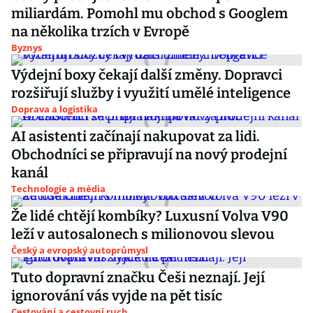
miliardám. Pomohl mu obchod s Googlem
na několika trzích v Evropě
Byznys
Výdejní boxy čekají další změny. Dopravci
rozšiřují služby i využití umělé inteligence
Doprava a logistika
AI asistenti začínají nakupovat za lidi.
Obchodníci se připravují na nový prodejní
kanál
Technologie a média
Že lidé chtějí kombíky? Luxusní Volva V90
leží v autosalonech s milionovou slevou
Český a evropský autoprůmysl
Tuto dopravní značku Češi neznají. Její
ignorování vás vyjde na pět tisíc
Cestování a cestovní ruch