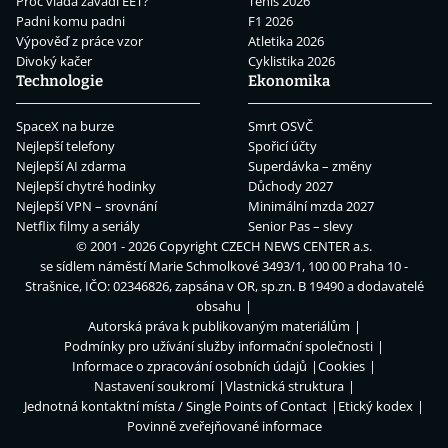
Proč vláda zavádí EET?
Tenis 2026
Padni komu padni
F1 2026
Výpověď z práce vzor
Atletika 2026
Divoký kačer
Cyklistika 2026
Technologie
Ekonomika
SpaceX na burze
Smrt OSVČ
Nejlepší telefony
Spořicí účty
Nejlepší AI zdarma
Superdávka – změny
Nejlepší chytré hodinky
Důchody 2027
Nejlepší VPN – srovnání
Minimální mzda 2027
Netflix filmy a seriály
Senior Pas – slevy
© 2001 - 2026 Copyright
CZECH NEWS CENTER a.s.
se sídlem náměstí Marie Schmolkové 3493/1, 100 00 Praha 10 -
Strašnice, IČO: 02346826, zapsána v OR, sp.zn. B 19490 a dodavatelé
obsahu
Autorská práva k publikovaným materiálům
Podmínky pro užívání služby informační společnosti
Informace o zpracování osobních údajů
Cookies
Nastavení soukromí
Vlastnická struktura
Jednotná kontaktní místa / Single Points of Contact
Etický kodex
Povinně zveřejňované informace