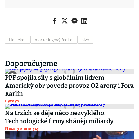
Heineken
marketingový ředitel
pivo
Doporučujeme
PPF spojila síly s globálním lídrem.
Americký obr povede provoz O2 areny i Fora
Karlín
Byznys
Na trzích se děje něco nezvyklého.
Technologické firmy shánějí miliardy
Názory a analýzy