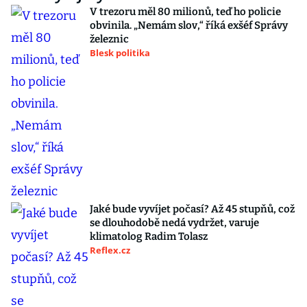
V trezoru měl 80 milionů, teď ho policie
obvinila. „Nemám slov,“ říká exšéf Správy
železnic
Blesk politika
Jaké bude vyvíjet počasí? Až 45 stupňů, což
se dlouhodobě nedá vydržet, varuje
klimatolog Radim Tolasz
Reflex.cz