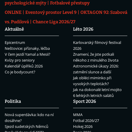
psychologické mýty
Fotbalové přestupy
ONLINE
Eventový prostor Level 9
OKTAGON 92: Szabová
vs. Pudilová
Chance Liga 2026/27
Aktuálně
Léto 2026
Epicentrum
Karlovarský filmový festival
Neštovice: příznaky, léčba
2026
V čem jezdí Yamal a Mesii?
Znamení, že jste potkali
Kvízy pro seniory
někoho z minulého života
Kalendář úplňků 2026
Astronomické úkazy 2026:
Co je bodycount?
zatmění slunce a další
Jak obléci miminko při
vysokých teplotách?
Jak na dokonalé letní mojito
6 lehkých letních salátů
Politika
Sport 2026
Nová superdávka: kdo na ní
MMA
dosáhne?
Fotbal 2026/27
Sjezd sudetských Němců
Hokej 2026