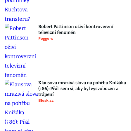
Robert Pattinson oživí kontroverzní
televizní fenomén
Poggers
Klausova mrazivá slova na pohřbu Knížáka
(†86): Přál jsem si, aby byl vysvobozen z
trápení
Blesk.cz