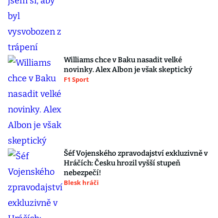
Williams chce v Baku nasadit velké
novinky. Alex Albon je však skeptický
F1 Sport
Šéf Vojenského zpravodajství exkluzivně v
Hráčích: Česku hrozil vyšší stupeň
nebezpečí!
Blesk hráči