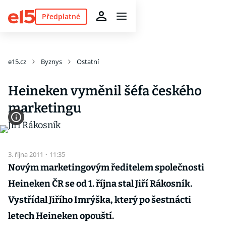
Předplatné
e15.cz
Byznys
Ostatní
Heineken vyměnil šéfa českého
marketingu
3. října 2011
·
11:35
Novým marketingovým ředitelem společnosti
Heineken ČR se od 1. října stal Jiří Rákosník.
Vystřídal Jiřího Imrýška, který po šestnácti
letech Heineken opouští.