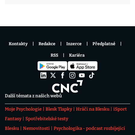
Kontakty
Redakce
Inzerce
Předplatné
RSS
Kariéra
Další témata z našich webů
Moje Psychologie
Blesk Tlapky
Hráči na Blesku
iSport
Fantasy
Spotřebitelské testy
Blesku
Nemovitosti
Psychologika - podcast rozbíjející