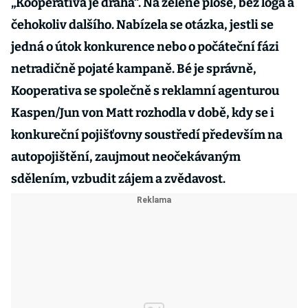
„Kooperativa je drahá“. Na zelené ploše, bez loga a
čehokoliv dalšího. Nabízela se otázka, jestli se
jedná o útok konkurence nebo o počáteční fázi
netradičně pojaté kampaně. Bé je správně,
Kooperativa se společně s reklamní agenturou
Kaspen/Jun von Matt rozhodla v době, kdy se i
konkureční pojišťovny soustředí především na
autopojištění, zaujmout neočekávaným
sdělením, vzbudit zájem a zvědavost.