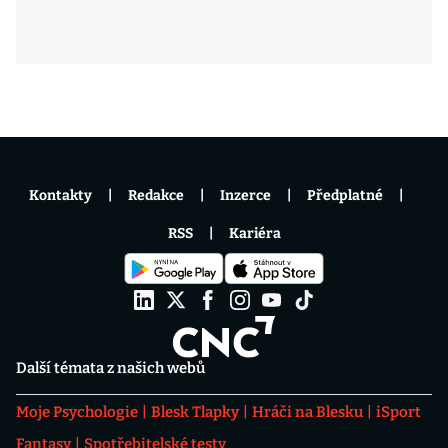
Kontakty
Redakce
Inzerce
Předplatné
RSS
Kariéra
Další témata z našich webů
Moje Psychologie
Blesk Tlapky
Hráči na Blesku
iSport
Fantasy
Spotřebitelské testy