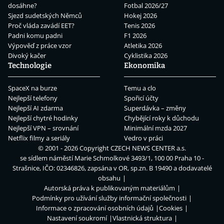
dosáhne?
Fotbal 2026/27
Sjezd sudetských Němců
Hokej 2026
Proč vláda zavádí EET?
Tenis 2026
Padni komu padni
F1 2026
Výpověď z práce vzor
Atletika 2026
Divoký kačer
Cyklistika 2026
Technologie
Ekonomika
SpaceX na burze
Temu a clo
Nejlepší telefony
Spořicí účty
Nejlepší AI zdarma
Superdávka – změny
Nejlepší chytré hodinky
Chybějící roky k důchodu
Nejlepší VPN – srovnání
Minimální mzda 2027
Netflix filmy a seriály
Vedro v práci
© 2001 - 2026 Copyright
CZECH NEWS CENTER a.s.
se sídlem náměstí Marie Schmolkové 3493/1, 100 00 Praha 10 -
Strašnice, IČO: 02346826, zapsána v OR, sp.zn. B 19490 a dodavatelé
obsahu
Autorská práva k publikovaným materiálům
Podmínky pro užívání služby informační společnosti
Informace o zpracování osobních údajů
Cookies
Nastavení soukromí
Vlastnická struktura