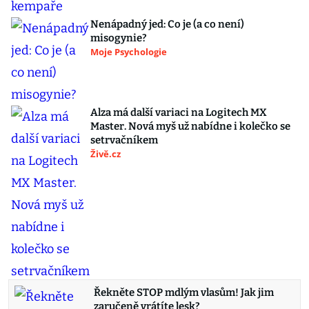
Nenápadný jed: Co je (a co není)
misogynie?
Moje Psychologie
Alza má další variaci na Logitech MX
Master. Nová myš už nabídne i kolečko se
setrvačníkem
Živě.cz
Řekněte STOP mdlým vlasům! Jak jim
zaručeně vrátíte lesk?