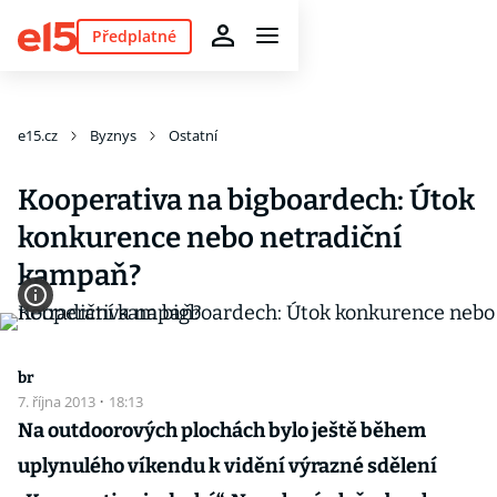
Předplatné
e15.cz
Byznys
Ostatní
Kooperativa na bigboardech: Útok
konkurence nebo netradiční
kampaň?
br
7. října 2013
·
18:13
Na outdoorových plochách bylo ještě během
uplynulého víkendu k vidění výrazné sdělení