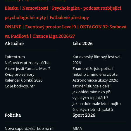
Blesku
Nemovitosti
Psychologika - podcast rozbíjející
psychologické mýty
Fotbalové přestupy
ONLINE
Eventový prostor Level 9
OKTAGON 92: Szabová
vs. Pudilová
Chance Liga 2026/27
Aktuálně
Léto 2026
Epicentrum
Karlovarský filmový festival
Neštovice: příznaky, léčba
2026
V čem jezdí Yamal a Mesii?
Znamení, že jste potkali
Kvízy pro seniory
někoho z minulého života
Kalendář úplňků 2026
Astronomické úkazy 2026:
Co je bodycount?
zatmění slunce a další
Jak obléci miminko při
vysokých teplotách?
Jak na dokonalé letní mojito
6 lehkých letních salátů
Politika
Sport 2026
Nová superdávka: kdo na ní
MMA