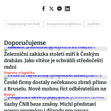
Kaspen/Jung von Matt
Kooperativa pojišťovna
pojištění
Doporučujeme
Železniční zakázka století míří k Českým
drahám. Jako vítěze je schválili středočeští
radní
Doprava a logistika
České firmy dostaly nečekanou zbraň přímo
z Bruselu. Nově mohou říct odběratelům ne
Byznys
Sazby ČNB beze změny. Michl představí
novou prognózu i důvody pro pauzu