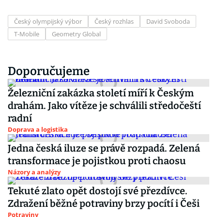
Český olympijský výbor
Český rozhlas
David Svoboda
T-Mobile
Geometry Global
Doporučujeme
Železniční zakázka století míří k Českým
drahám. Jako vítěze je schválili středočeští
radní
Doprava a logistika
Jedna česká iluze se právě rozpadá. Zelená
transformace je pojistkou proti chaosu
Názory a analýzy
Tekuté zlato opět dostojí své přezdívce.
Zdražení běžné potraviny brzy pocítí i Češi
Potraviny