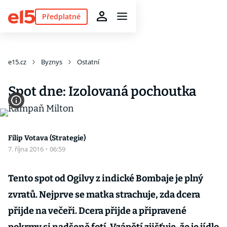
Předplatné
e15.cz
Byznys
Ostatní
Spot dne: Izolovaná pochoutka
Filip Votava (Strategie)
7. října 2016
·
06:59
Tento spot od Ogilvy z indické Bombaje je plný
zvratů. Nejprve se matka strachuje, zda dcera
přijde na večeři. Dcera přijde a připravené