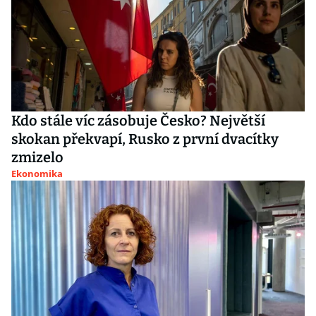
Kdo stále víc zásobuje Česko? Největší
skokan překvapí, Rusko z první dvacítky
zmizelo
Ekonomika