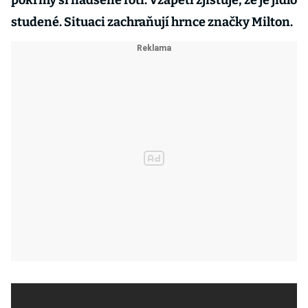
pokrmy si nadšeně fotí. Vzápětí zjišťuje, že je jídlo
studené. Situaci zachraňují hrnce značky Milton.