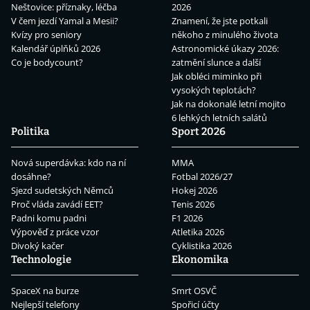
Neštovice: příznaky, léčba
2026
V čem jezdí Yamal a Mesii?
Znamení, že jste potkali
Kvízy pro seniory
někoho z minulého života
Kalendář úplňků 2026
Astronomické úkazy 2026:
Co je bodycount?
zatmění slunce a další
Jak obléci miminko při
vysokých teplotách?
Jak na dokonalé letní mojito
6 lehkých letních salátů
Politika
Sport 2026
Nová superdávka: kdo na ní
MMA
dosáhne?
Fotbal 2026/27
Sjezd sudetských Němců
Hokej 2026
Proč vláda zavádí EET?
Tenis 2026
Padni komu padni
F1 2026
Výpověď z práce vzor
Atletika 2026
Divoký kačer
Cyklistika 2026
Technologie
Ekonomika
SpaceX na burze
Smrt OSVČ
Nejlepší telefony
Spořicí účty