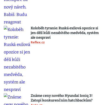
Koloběh tyranie: Ruská exilová opozice si
jen dělí kůži nezabitého medvěda, systém
ale nespraví
Reflex.cz
Známe ceny nového Hyundai Ioniq 3!
Zatopí konkurenčním hatchbackům?