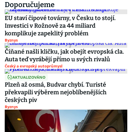
Doporučujeme
EU staví čipové továrny, v Česku to stojí.
Investici v Rožnově za 44 miliard
komplikuje zapeklitý problém
Byznys
Číňané našli kličku, jak obejít evropská cla.
Auta teď vyrábějí přímo u svých rivalů
Český a evropský autoprůmysl
AKTUALIZOVÁNO
Plzeň až osmá, Budvar chybí. Turisté
překvapili výběrem nejoblíbenějších
českých piv
Byznys