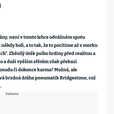
a
 pány, není v tomto lehce odvážném spotu
někdy bolí, a to tak, že to pocítíme až v morku
ích". Zběsilý útěk psího hrdiny před realitou a
lo a duši vyšším sférám však překazí
o osudu či dokonce karma? Možná, ale
ová brzdná dráha pneumatik Bridgestone, což
.