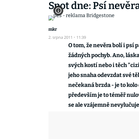
Spot dne: Psí nevěr
mkr
2. srpna 2011
·
11:39
O tom, že nevěra bolí i psí
žádných pochyb. Ano, láska 
svých kostí nebo i těch "ciz
jeho snaha odevzdat své tě
nečekaná brzda - je to kol
především je to téměř nul
se ale vzájemně nevylučuje