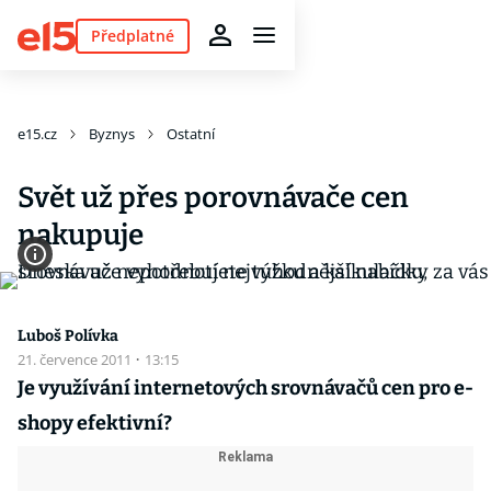
Předplatné
e15.cz
Byznys
Ostatní
Svět už přes porovnávače cen
nakupuje
Luboš Polívka
21. července 2011
·
13:15
Je využívání internetových srovnávačů cen pro e-
shopy efektivní?