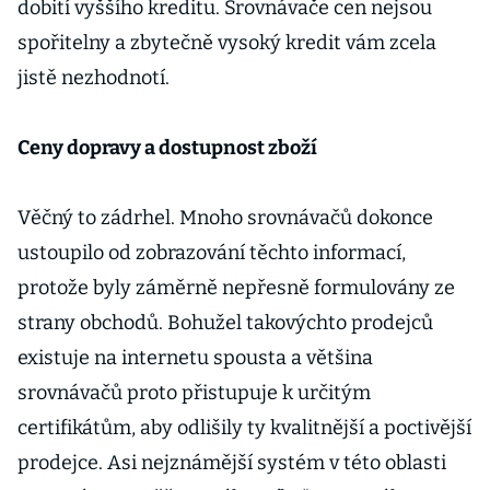
dobití vyššího kreditu. Srovnávače cen nejsou
spořitelny a zbytečně vysoký kredit vám zcela
jistě nezhodnotí.
Ceny dopravy a dostupnost zboží
Věčný to zádrhel. Mnoho srovnávačů dokonce
ustoupilo od zobrazování těchto informací,
protože byly záměrně nepřesně formulovány ze
strany obchodů. Bohužel takovýchto prodejců
existuje na internetu spousta a většina
srovnávačů proto přistupuje k určitým
certifikátům, aby odlišily ty kvalitnější a poctivější
prodejce. Asi nejznámější systém v této oblasti