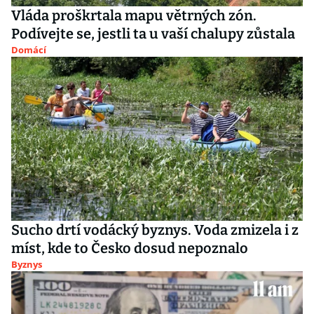
Vláda proškrtala mapu větrných zón.
Podívejte se, jestli ta u vaší chalupy zůstala
Domácí
Sucho drtí vodácký byznys. Voda zmizela i z
míst, kde to Česko dosud nepoznalo
Byznys