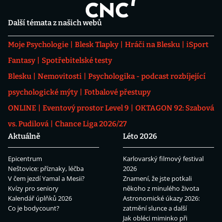
Další témata z našich webů
Moje Psychologie
Blesk Tlapky
Hráči na Blesku
iSport
Fantasy
Spotřebitelské testy
Blesku
Nemovitosti
Psychologika - podcast rozbíjející
psychologické mýty
Fotbalové přestupy
ONLINE
Eventový prostor Level 9
OKTAGON 92: Szabová
vs. Pudilová
Chance Liga 2026/27
Aktuálně
Léto 2026
Epicentrum
Karlovarský filmový festival
Neštovice: příznaky, léčba
2026
V čem jezdí Yamal a Mesii?
Znamení, že jste potkali
Kvízy pro seniory
někoho z minulého života
Kalendář úplňků 2026
Astronomické úkazy 2026:
Co je bodycount?
zatmění slunce a další
Jak obléci miminko při