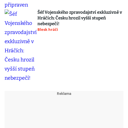
Šéf Vojenského zpravodajství exkluzivně v
Hráčích: Česku hrozil vyšší stupeň
nebezpečí!
Blesk hráči