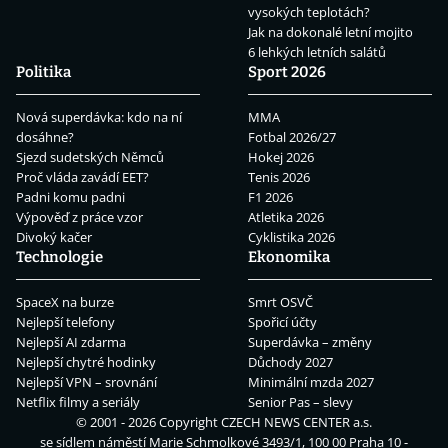
vysokých teplotách?
Jak na dokonalé letní mojito
6 lehkých letních salátů
Politika
Sport 2026
Nová superdávka: kdo na ní
MMA
dosáhne?
Fotbal 2026/27
Sjezd sudetských Němců
Hokej 2026
Proč vláda zavádí EET?
Tenis 2026
Padni komu padni
F1 2026
Výpověď z práce vzor
Atletika 2026
Divoký kačer
Cyklistika 2026
Technologie
Ekonomika
SpaceX na burze
Smrt OSVČ
Nejlepší telefony
Spořicí účty
Nejlepší AI zdarma
Superdávka – změny
Nejlepší chytré hodinky
Důchody 2027
Nejlepší VPN – srovnání
Minimální mzda 2027
Netflix filmy a seriály
Senior Pas – slevy
© 2001 - 2026 Copyright
CZECH NEWS CENTER a.s.
se sídlem náměstí Marie Schmolkové 3493/1, 100 00 Praha 10 -