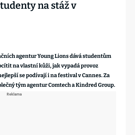
studenty na stáž v
ačních agentur Young Lions dává studentům
ocítit na vlastní kůži, jak vypadá provoz
jlepší se podívají i na festival v Cannes. Za
polečný tým agentur Comtech a Kindred Group.