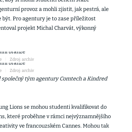
enturní provoz a mohli zjistit, jak pestrá, ale
být. Pro agentury je to zase příležitost
entoval projekt Michal Charvát, výkonný
e
|
Zdroj: archiv
e
|
Zdroj: archiv
il společný tým agentury Comtech a Kindred
ng Lions se mohou studenti kvalifikovat do
ons, které proběhne v rámci nejvýznamnějšího
reativity ve francouzském Cannes. Mohou tak