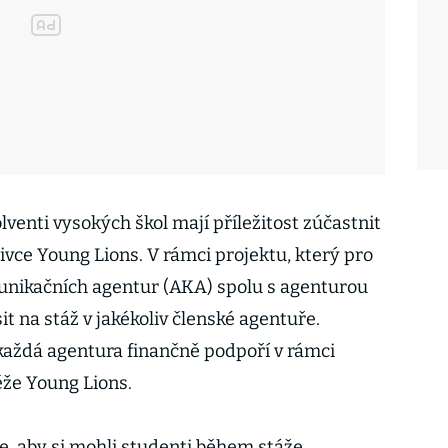
lventi vysokých škol mají příležitost zúčastnit
ivce Young Lions. V rámci projektu, který pro
unikačních agentur (AKA) spolu s agenturou
t na stáž v jakékoliv členské agentuře.
každá agentura finančně podpoří v rámci
ěže Young Lions.
e, aby si mohli studenti během stáže