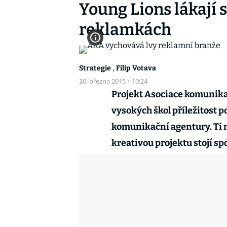
Young Lions lákají 
reklamkách
,
Strategie
Filip Votava
30. března 2015
·
10:24
Projekt Asociace komunik
vysokých škol příležitost p
komunikační agentury. Ti ne
kreativou projektu stojí s