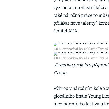
vyzkoušet na vlastní kůži ag
také náročná práce to může 
přilákat nové talenty,“ kom
ředitel AKA.
AKA vychovává lvy reklamní branž
AKA vychovává lvy reklamní branž
Kreativu projektu připrav
Group.
Výhrou v národním kole You
globálního finále Young Li
mezinárodního festivalu k