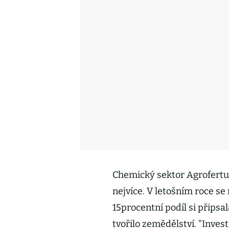
Chemický sektor Agrofertu 
nejvíce. V letošním roce se
15procentní podíl si připsa
tvořilo zemědělství. "Inves