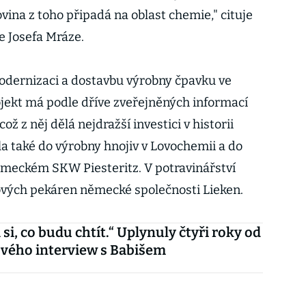
ovina z toho připadá na oblast chemie," cituje
e Josefa Mráze.
modernizaci a dostavbu výrobny čpavku ve
jekt má podle dříve zveřejněných informací
ož z něj dělá nejdražší investici v historii
la také do výrobny hnojiv v Lovochemii a do
ěmeckém SKW Piesteritz. V potravinářství
nových pekáren německé společnosti Lieken.
si, co budu chtít.“ Uplynuly čtyři roky od
vého interview s Babišem