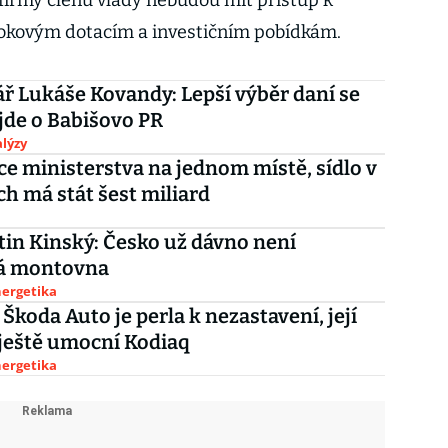
 firmy členů vlády nebudou mít přístup k
okovým dotacím a investičním pobídkám.
 Lukáše Kovandy: Lepší výběr daní se
jde o Babišovo PR
lýzy
ce ministerstva na jednom místě, sídlo v
h má stát šest miliard
in Kinský: Česko už dávno není
á montovna
nergetika
 Škoda Auto je perla k nezastavení, její
ještě umocní Kodiaq
nergetika