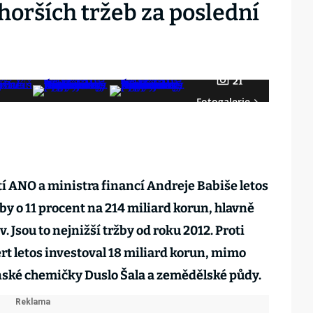
horších tržeb za poslední
21
Fotogalerie
í ANO a ministra financí Andreje Babiše letos
by o 11 procent na 214 miliard korun, hlavně
. Jsou to nejnižší tržby od roku 2012. Proti
ert letos investoval 18 miliard korun, mimo
nské chemičky Duslo Šala a zemědělské půdy.