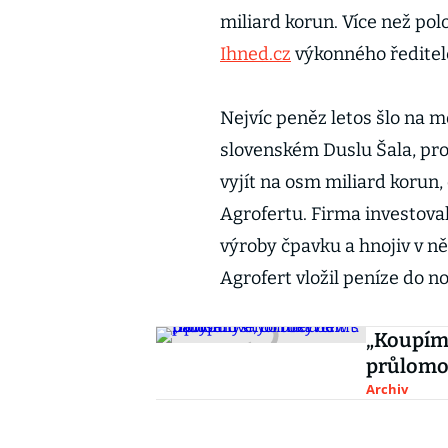
miliard korun. Více než pol
Ihned.cz
výkonného ředitel
Nejvíc peněz letos šlo na 
slovenském Duslu Šala, pro
vyjít na osm miliard korun, c
Agrofertu. Firma investova
výroby čpavku a hnojiv v n
Agrofert vložil peníze do 
„Koupím 
průlomo
Archiv