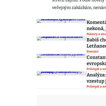
střetu zájmů. Podle novely
veřejným zakázkám, nenár
Komentář
nekoná, 
Názory a ana
Babiš ch
Letňanec
Domácí
Constant
evropsk
Průmysl a e
Analýza:
vzestup 
Průmysl a e