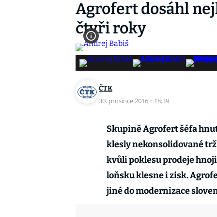
Agrofert dosáhl nej
čtyři roky
ČTK
30. prosince 2016
·
18:39
Skupině Agrofert šéfa hnut
klesly nekonsolidované trž
kvůli poklesu prodeje hnojiv
loňsku klesne i zisk. Agrof
jiné do modernizace slove