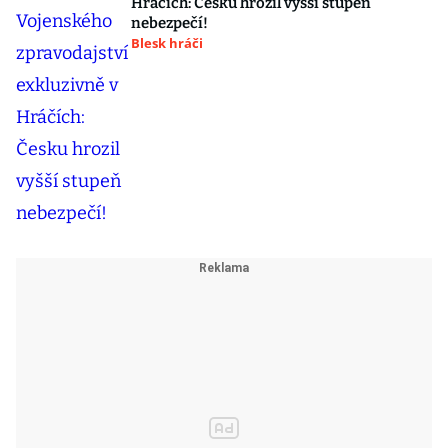
Hráčích: Česku hrozil vyšší stupeň
nebezpečí!
Blesk hráči