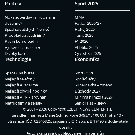
Politika
Sport 2026
Nová superdávka: kdo na ní
MMA
dosáhne?
Fotbal 2026/27
Sjezd sudetských Němců
Hokej 2026
Proč vláda zavádí EET?
Tenis 2026
Padni komu padni
F1 2026
Výpověď z práce vzor
Atletika 2026
Divoký kačer
Cyklistika 2026
Technologie
Ekonomika
SpaceX na burze
Smrt OSVČ
Nejlepší telefony
Spořicí účty
Nejlepší AI zdarma
Superdávka – změny
Nejlepší chytré hodinky
Důchody 2027
Nejlepší VPN – srovnání
Minimální mzda 2027
Netflix filmy a seriály
Senior Pas – slevy
© 2001 - 2026 Copyright
CZECH NEWS CENTER a.s.
se sídlem náměstí Marie Schmolkové 3493/1, 100 00 Praha 10 -
Strašnice, IČO: 02346826, zapsána v OR, sp.zn. B 19490 a dodavatelé
obsahu
Autorská práva k publikovaným materiálům