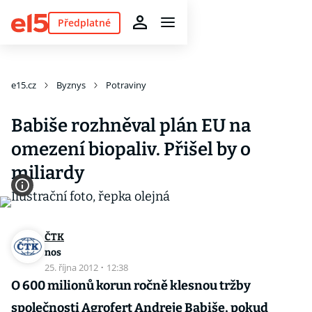
Předplatné
e15.cz
Byznys
Potraviny
Babiše rozhněval plán EU na
omezení biopaliv. Přišel by o
miliardy
ČTK
nos
25. října 2012
·
12:38
O 600 milionů korun ročně klesnou tržby
společnosti Agrofert Andreje Babiše, pokud