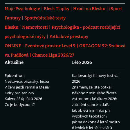
Moje Psychologie
Blesk Tlapky
Hráči na Blesku
iSport
Fantasy
Spotřebitelské testy
Blesku
Nemovitosti
Psychologika - podcast rozbíjející
psychologické mýty
Fotbalové přestupy
ONLINE
Eventový prostor Level 9
OKTAGON 92: Szabová
vs. Pudilová
Chance Liga 2026/27
Aktuálně
Léto 2026
Epicentrum
Karlovarský filmový festival
Neštovice: příznaky, léčba
2026
V čem jezdí Yamal a Mesii?
Znamení, že jste potkali
Kvízy pro seniory
někoho z minulého života
Kalendář úplňků 2026
Astronomické úkazy 2026:
Co je bodycount?
zatmění slunce a další
Jak obléci miminko při
vysokých teplotách?
Jak na dokonalé letní mojito
6 lehkých letních salátů