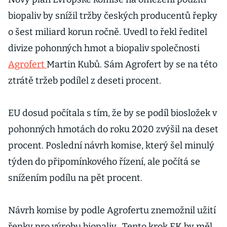
biopaliv by snížil tržby českých producentů řepky
o šest miliard korun ročně. Uvedl to řekl ředitel
divize pohonných hmot a biopaliv společnosti
Agrofert
Martin Kubů. Sám Agrofert by se na této
ztrátě tržeb podílel z deseti procent.
EU dosud počítala s tím, že by se podíl biosložek v
pohonných hmotách do roku 2020 zvýšil na deset
procent. Poslední návrh komise, který šel minulý
týden do připomínkového řízení, ale počítá se
snížením podílu na pět procent.
Návrh komise by podle Agrofertu znemožnil užití
řepky pro výrobu biopaliv. „Tento krok EK by měl