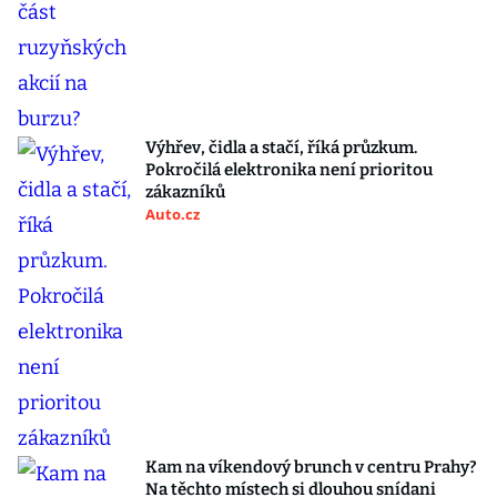
Výhřev, čidla a stačí, říká průzkum.
Pokročilá elektronika není prioritou
zákazníků
Auto.cz
Kam na víkendový brunch v centru Prahy?
Na těchto místech si dlouhou snídani