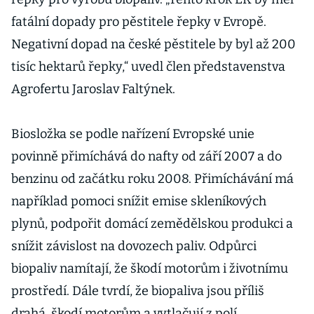
fatální dopady pro pěstitele řepky v Evropě.
Negativní dopad na české pěstitele by byl až 200
tisíc hektarů řepky,“ uvedl člen představenstva
Agrofertu Jaroslav Faltýnek.
Biosložka se podle nařízení Evropské unie
povinně přimíchává do nafty od září 2007 a do
benzinu od začátku roku 2008. Přimíchávání má
například pomoci snížit emise skleníkových
plynů, podpořit domácí zemědělskou produkci a
snížit závislost na dovozech paliv. Odpůrci
biopaliv namítají, že škodí motorům i životnímu
prostředí. Dále tvrdí, že biopaliva jsou příliš
drahá, škodí motorům a vytlačují z polí