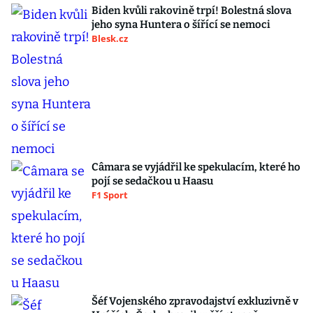
Biden kvůli rakovině trpí! Bolestná slova
jeho syna Huntera o šířící se nemoci
Blesk.cz
Câmara se vyjádřil ke spekulacím, které ho
pojí se sedačkou u Haasu
F1 Sport
Šéf Vojenského zpravodajství exkluzivně v