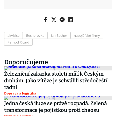
akvizice
Becherovka
Jan Becher
nápojářské firmy
Pernod Ricard
Doporučujeme
Železniční zakázka století míří k Českým
drahám. Jako vítěze je schválili středočeští
radní
Doprava a logistika
Jedna česká iluze se právě rozpadá. Zelená
transformace je pojistkou proti chaosu