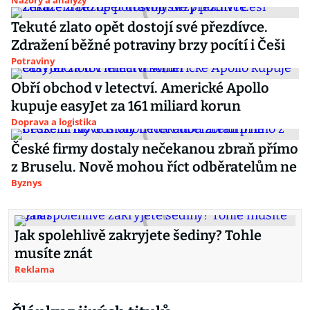
Názory a analýzy
Tekuté zlato opět dostojí své přezdívce.
Zdražení běžné potraviny brzy pocítí i Češi
Potraviny
Obří obchod v letectví. Americké Apollo
kupuje easyJet za 161 miliard korun
Doprava a logistika
České firmy dostaly nečekanou zbraň přímo
z Bruselu. Nově mohou říct odběratelům ne
Byznys
Jak spolehlivě zakryjete šediny? Tohle
musíte znát
Reklama