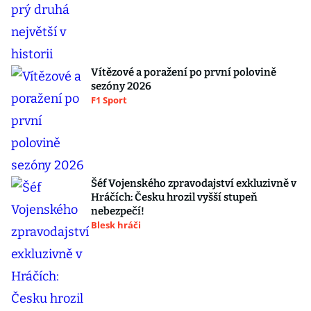
Vítězové a poražení po první polovině
sezóny 2026
F1 Sport
Šéf Vojenského zpravodajství exkluzivně v
Hráčích: Česku hrozil vyšší stupeň
nebezpečí!
Blesk hráči