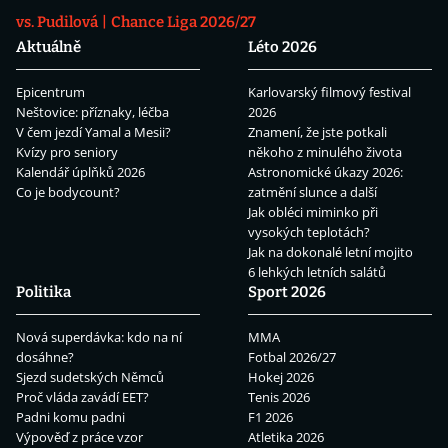
vs. Pudilová
Chance Liga 2026/27
Aktuálně
Léto 2026
Epicentrum
Karlovarský filmový festival
Neštovice: příznaky, léčba
2026
V čem jezdí Yamal a Mesii?
Znamení, že jste potkali
Kvízy pro seniory
někoho z minulého života
Kalendář úplňků 2026
Astronomické úkazy 2026:
Co je bodycount?
zatmění slunce a další
Jak obléci miminko při
vysokých teplotách?
Jak na dokonalé letní mojito
6 lehkých letních salátů
Politika
Sport 2026
Nová superdávka: kdo na ní
MMA
dosáhne?
Fotbal 2026/27
Sjezd sudetských Němců
Hokej 2026
Proč vláda zavádí EET?
Tenis 2026
Padni komu padni
F1 2026
Výpověď z práce vzor
Atletika 2026