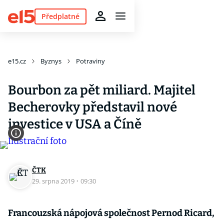
Předplatné
e15.cz
Byznys
Potraviny
Bourbon za pět miliard. Majitel
Becherovky představil nové
investice v USA a Číně
ČTK
29. srpna 2019
·
09:30
Francouzská nápojová společnost Pernod Ricard,