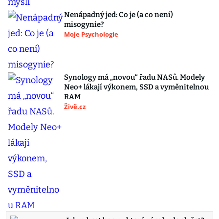
Nenápadný jed: Co je (a co není)
misogynie?
Moje Psychologie
Synology má „novou“ řadu NASů. Modely
Neo+ lákají výkonem, SSD a vyměnitelnou
RAM
Živě.cz