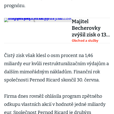
prognózu.
Majitel
Becherovky
zvýšil zisk o 13
procent.
Obchod a služby
Pomohla mu
asijská
Čistý zisk však klesl o osm procent na 1,46
poptávka po
miliardy eur kvůli restrukturalizačním výdajům a
lihovinách
dalším mimořádným nákladům. Finanční rok
společnosti Pernod Ricard skončil 30. června.
Firma dnes rovněž ohlásila program zpětného
odkupu vlastních akcií v hodnotě jedné miliardy
eur. Společnost Pernod Ricard je druhým