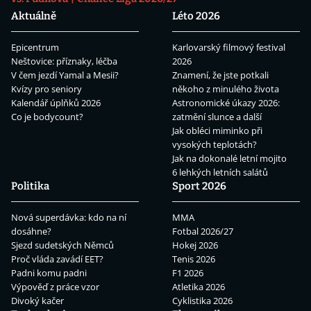
Aktuálně
Léto 2026
Epicentrum
Karlovarský filmový festival
Neštovice: příznaky, léčba
2026
V čem jezdí Yamal a Mesii?
Znamení, že jste potkali
Kvízy pro seniory
někoho z minulého života
Kalendář úplňků 2026
Astronomické úkazy 2026:
Co je bodycount?
zatmění slunce a další
Jak obléci miminko při
vysokých teplotách?
Jak na dokonalé letní mojito
6 lehkých letních salátů
Politika
Sport 2026
Nová superdávka: kdo na ní
MMA
dosáhne?
Fotbal 2026/27
Sjezd sudetských Němců
Hokej 2026
Proč vláda zavádí EET?
Tenis 2026
Padni komu padni
F1 2026
Výpověď z práce vzor
Atletika 2026
Divoký kačer
Cyklistika 2026