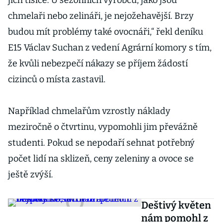
jich tisíce. U sezonních výrobců, jako jsou
chmelaři nebo zelináři, je nejožehavější. Brzy
budou mít problémy také ovocnáři,“ řekl deníku
E15 Václav Suchan z vedení Agrární komory s tím,
že kvůli nebezpečí nákazy se příjem žádostí
cizinců o místa zastavil.
Například chmelařům vzrostly náklady
meziročně o čtvrtinu, vypomohli jim převážně
studenti. Pokud se nepodaří sehnat potřebný
počet lidí na sklizeň, ceny zeleniny a ovoce se
ještě zvýší.
Deštivý květen
nám pomohl z