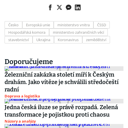
Česko
Evropská unie
ministerstvo vnitra
ČSSD
Hospodářská komora
ministerstvo zahraničních věcí
stavebnictví
Ukrajina
Koronavirus
zemědělství
Doporučujeme
Železniční zakázka století míří k Českým
drahám. Jako vítěze je schválili středočeští
radní
Doprava a logistika
Jedna česká iluze se právě rozpadá. Zelená
transformace je pojistkou proti chaosu
Názory a analýzy