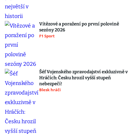
Vítězové a poražení po první polovině
sezóny 2026
F1 Sport
Šéf Vojenského zpravodajství exkluzivně v
Hráčích: Česku hrozil vyšší stupeň
nebezpečí!
Blesk hráči