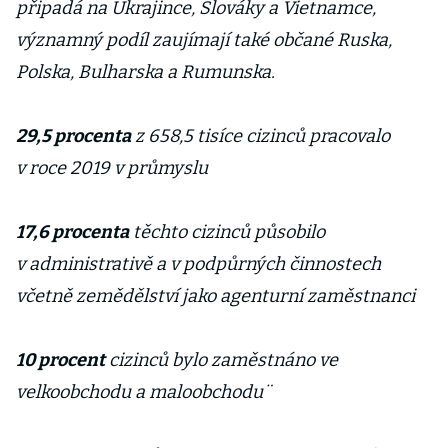
připadá na Ukrajince, Slováky a Vietnamce,
významný podíl zaujímají také občané Ruska,
Polska, Bulharska a Rumunska.
29,5 procenta
z 658,5 tisíce cizinců pracovalo
v roce 2019 v průmyslu
17,6 procenta
těchto cizinců působilo
v administrativě a v podpůrných činnostech
včetně zemědělství jako agenturní zaměstnanci
10 procent
cizinců bylo zaměstnáno ve
velkoobchodu a maloobchodu¨