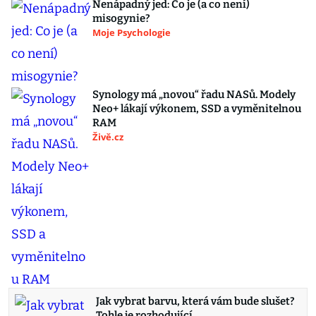
Nenápadný jed: Co je (a co není)
misogynie?
Moje Psychologie
Synology má „novou“ řadu NASů. Modely
Neo+ lákají výkonem, SSD a vyměnitelnou
RAM
Živě.cz
Jak vybrat barvu, která vám bude slušet?
Tohle je rozhodující