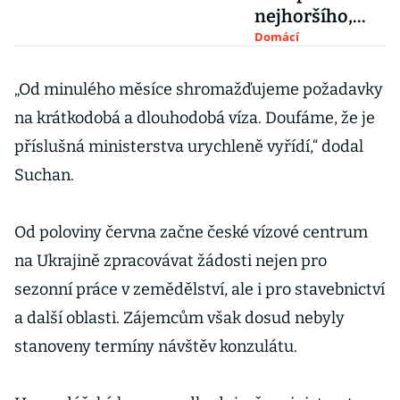
nejhoršího,
tvrdí
Domácí
zemědělci.
Trápení se
„Od minulého měsíce shromažďujeme požadavky
suchem ale
na krátkodobá a dlouhodobá víza. Doufáme, že je
nekončí
příslušná ministerstva urychleně vyřídí,“ dodal
Suchan.
Od poloviny června začne české vízové centrum
na Ukrajině zpracovávat žádosti nejen pro
sezonní práce v zemědělství, ale i pro stavebnictví
a další oblasti. Zájemcům však dosud nebyly
stanoveny termíny návštěv konzulátu.