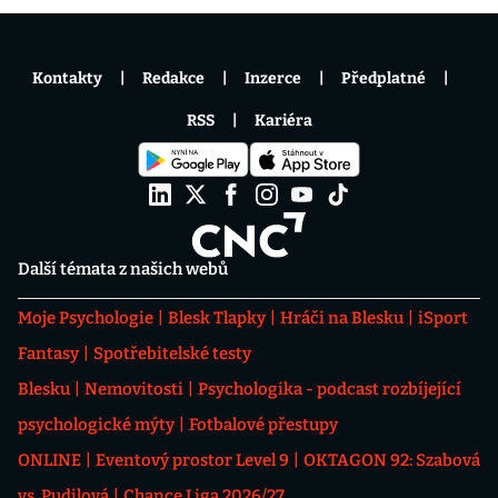
Kontakty
Redakce
Inzerce
Předplatné
RSS
Kariéra
Další témata z našich webů
Moje Psychologie
Blesk Tlapky
Hráči na Blesku
iSport
Fantasy
Spotřebitelské testy
Blesku
Nemovitosti
Psychologika - podcast rozbíjející
psychologické mýty
Fotbalové přestupy
ONLINE
Eventový prostor Level 9
OKTAGON 92: Szabová
vs. Pudilová
Chance Liga 2026/27