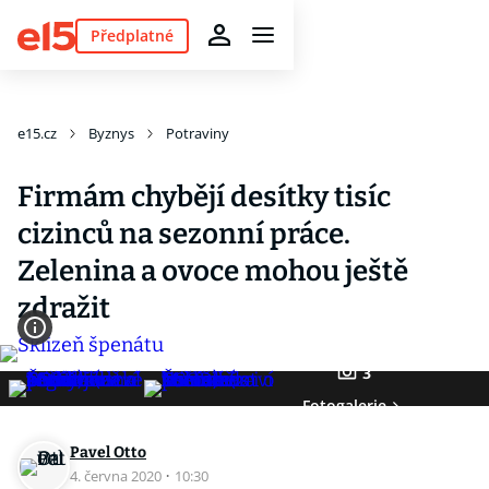
Předplatné
e15.cz
Byznys
Potraviny
Firmám chybějí desítky tisíc
cizinců na sezonní práce.
Zelenina a ovoce mohou ještě
zdražit
3
Fotogalerie
Pavel Otto
4. června 2020
·
10:30